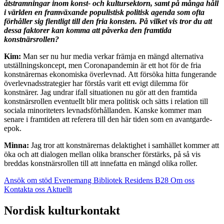
åtstramningar inom konst- och kultursektorn, samt på många håll
i världen en framväxande populistisk politisk agenda som ofta
förhåller sig fientligt till den fria konsten. På vilket vis tror du att
dessa faktorer kan komma att påverka den framtida
konstnärsrollen?
Kim:
Man ser nu hur media verkar främja en mängd alternativa
utställningskoncept, men Coronapandemin är ett hot för de fria
konstnärernas ekonomiska överlevnad. Att försöka hitta fungerande
överlevnadsstrategier har förstås varit ett evigt dilemma för
konstnärer. Jag undrar ifall situationen nu gör att den framtida
konstnärsrollen eventuellt blir mera politisk och sätts i relation till
sociala minoriteters levnadsförhållanden. Kanske kommer man
senare i framtiden att referera till den här tiden som en avantgarde-
epok.
Minna:
Jag tror att konstnärernas delaktighet i samhället kommer att
öka och att dialogen mellan olika branscher förstärks, på så vis
breddas konstnärsrollen till att innefatta en mängd olika roller.
Ansök om stöd
Evenemang
Bibliotek
Residens B28
Om oss
Kontakta oss
Aktuellt
Facebook:
Instagram:
TikTok:
Youtube:
Vimeo:
Nordisk kulturkontakt
Öppnas
Öppnas
Öppnas
Öppnas
Öppnas