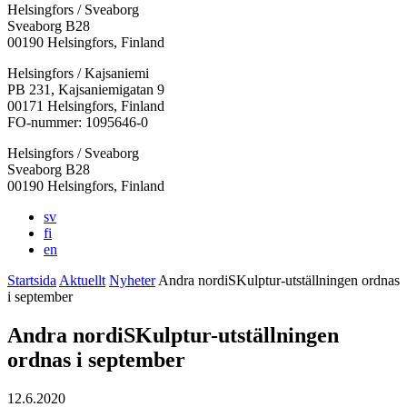
Helsingfors / Sveaborg
Sveaborg B28
00190 Helsingfors, Finland
Facebook:
Instagram:
TikTok:
Youtube:
Vimeo:
Helsingfors / Kajsaniemi
Öppnas
Öppnas
Öppnas
Öppnas
Öppnas
PB 231, Kajsaniemigatan 9
i
i
i
i
i
00171 Helsingfors, Finland
en
en
en
en
en
FO-nummer: 1095646-0
ny
ny
ny
ny
ny
Helsingfors / Sveaborg
flik
flik
flik
flik
flik
Sveaborg B28
00190 Helsingfors, Finland
sv
fi
en
Startsida
Aktuellt
Nyheter
Andra nordiSKulptur-utställningen ordnas
i september
Andra nordiSKulptur-utställningen
ordnas i september
12.6.2020