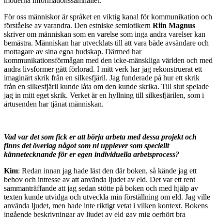
moderna informationssamhället.
För oss människor är språket en viktig kanal för kommunikation och
förståelse av varandra. Den estniske semiotikern
Riin Magnus
skriver om människan som en varelse som inga andra varelser kan
bemästra. Människan har utvecklats till att vara både avsändare och
mottagare av sina egna budskap. Därmed har
kommunikationsförmågan med den icke-mänskliga världen och med
andra livsformer gått förlorad. I mitt verk har jag rekonstruerat ett
imaginärt skrik från en silkesfjäril. Jag funderade på hur ett skrik
från en silkesfjäril kunde låta om den kunde skrika. Till slut spelade
jag in mitt eget skrik. Verket är en hyllning till silkesfjärilen, som i
årtusenden har tjänat människan.
Vad var det som fick er att börja arbeta med dessa projekt och
finns det överlag något som ni upplever som speciellt
kännetecknande för er egen individuella arbetsprocess?
Kim
: Redan innan jag hade läst den där boken, så kände jag ett
behov och intresse av att använda ljudet av eld. Det var ett rent
sammanträffande att jag sedan stötte på boken och med hjälp av
texten kunde utvidga och utveckla min förställning om eld. Jag ville
använda ljudet, men hade inte riktigt vetat i vilken kontext. Bokens
ingående beskrivningar av ljudet av eld gav mig oerhört bra