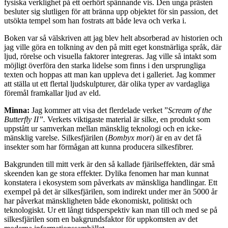
fysiska verklighet på ett oerhört spännande vis. Den unga prästen
besluter sig slutligen för att bränna upp objektet för sin passion, det
utsökta tempel som han fostrats att både leva och verka i.
Boken var så välskriven att jag blev helt absorberad av historien och
jag ville göra en tolkning av den på mitt eget konstnärliga språk, där
ljud, rörelse och visuella faktorer integreras. Jag ville så intakt som
möjligt överföra den starka lidelse som finns i den ursprungliga
texten och hoppas att man kan uppleva det i galleriet. Jag kommer
att ställa ut ett flertal ljudskulpturer, där olika typer av vardagliga
föremål framkallar ljud av eld.
Minna:
Jag kommer att visa det flerdelade verket ”
Scream of the
Butterfly II”.
Verkets viktigaste material är silke, en produkt som
uppstått ur samverkan mellan mänsklig teknologi och en icke-
mänsklig varelse. Silkesfjärilen (
Bombyx mori
) är en av det få
insekter som har förmågan att kunna producera silkesfibrer.
Bakgrunden till mitt verk är den så kallade fjärilseffekten, där små
skeenden kan ge stora effekter. Dylika fenomen har man kunnat
konstatera i ekosystem som påverkats av mänskliga handlingar. Ett
exempel på det är silkesfjärilen, som indirekt under mer än 5000 år
har påverkat mänskligheten både ekonomiskt, politiskt och
teknologiskt. Ur ett långt tidsperspektiv kan man till och med se på
silkesfjärilen som en bakgrundsfaktor för uppkomsten av det