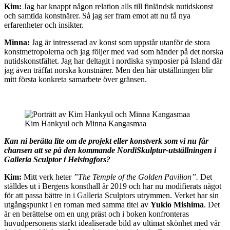
Kim:
Jag har knappt någon relation alls till finländsk nutidskonst
och samtida konstnärer. Så jag ser fram emot att nu få nya
erfarenheter och insikter.
Minna:
Jag är intresserad av konst som uppstår utanför de stora
konstmetropolerna och jag följer med vad som händer på det norska
nutidskonstfältet. Jag har deltagit i nordiska symposier på Island där
jag även träffat norska konstnärer. Men den här utställningen blir
mitt första konkreta samarbete över gränsen.
Kim Hankyul och Minna Kangasmaa
Kan ni berätta lite om de projekt eller konstverk som vi nu får
chansen att se på den kommande NordiSkulptur-utställningen i
Galleria Sculptor i Helsingfors?
Kim:
Mitt verk heter
”The Temple of the Golden Pavilion”.
Det
ställdes ut i Bergens konsthall år 2019 och har nu modifierats något
för att passa bättre in i Galleria Sculptors utrymmen. Verket har sin
utgångspunkt i en roman med samma titel av
Yukio Mishima
. Det
är en berättelse om en ung präst och i boken konfronteras
huvudpersonens starkt idealiserade bild av ultimat skönhet med vår