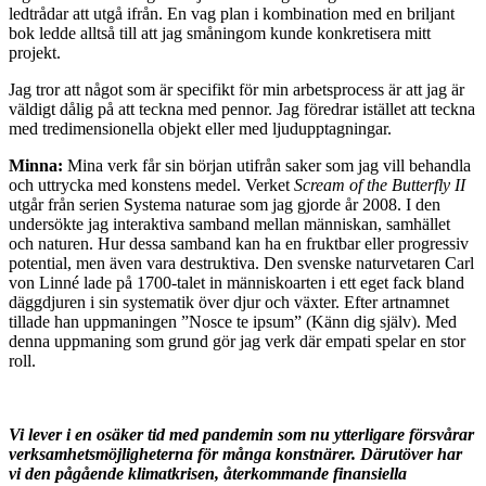
ledtrådar att utgå ifrån. En vag plan i kombination med en briljant
bok ledde alltså till att jag småningom kunde konkretisera mitt
projekt.
Jag tror att något som är specifikt för min arbetsprocess är att jag är
väldigt dålig på att teckna med pennor. Jag föredrar istället att teckna
med tredimensionella objekt eller med ljudupptagningar.
Minna:
Mina verk får sin början utifrån saker som jag vill behandla
och uttrycka med konstens medel. Verket
Scream of the Butterfly II
utgår från serien Systema naturae som jag gjorde år 2008. I den
undersökte jag interaktiva samband mellan människan, samhället
och naturen. Hur dessa samband kan ha en fruktbar eller progressiv
potential, men även vara destruktiva. Den svenske naturvetaren Carl
von Linné lade på 1700-talet in människoarten i ett eget fack bland
däggdjuren i sin systematik över djur och växter. Efter artnamnet
tillade han uppmaningen ”Nosce te ipsum” (Känn dig själv). Med
denna uppmaning som grund gör jag verk där empati spelar en stor
roll.
Vi lever i en osäker tid med pandemin som nu ytterligare försvårar
verksamhetsmöjligheterna för många konstnärer. Därutöver har
vi den pågående klimatkrisen, återkommande finansiella