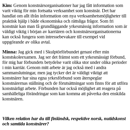
Kim:
Genom konstnärsorganisationer har jag fått information som
varit viktig för min fortsatta verksamhet som konstnär. Det har
handlat om allt ifrån information om nya verksamhetsmöjligheter till
praktisk hjälp i både ekonomiska och rättsliga frågor. Som fri
konstnär kan man få grundläggande yrkesmässig information som är
väldigt viktig i början av karriären och konstnärsorganisationerna
kan också fungera som intressebevakare till exempel vid
uppgörande av olika avtal.
Minna:
Jag gick med i Skulptörförbundet genast efter min
konstskoleexamen. Jag ser det främst som ett yrkesmässigt förbund,
för mig har förbundets betydelse varit olika stor under olika perioder
i min karriär. Genom mitt arbete är jag också med i andra
sammanslutningar, men jag tycker det är väldigt viktigt att
konstnärer har sina egna yrkesförbund som återspeglar
konstnärernas ställning och de förutsättningar som finns för att utföra
konstnärligt arbete. Förbunden har också möjlighet att reagera på
samhälleliga förändringar som kan komma att påverka den enskilda
konstnären.
Vilken relation har du till finländsk, respektive norsk, nutidskonst
och samtida konstnärer?