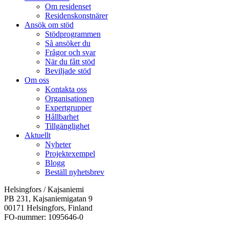
Om residenset
Residenskonstnärer
Ansök om stöd
Stödprogrammen
Så ansöker du
Frågor och svar
När du fått stöd
Beviljade stöd
Om oss
Kontakta oss
Organisationen
Expertgrupper
Hållbarhet
Tillgänglighet
Aktuellt
Nyheter
Projektexempel
Blogg
Beställ nyhetsbrev
Helsingfors / Kajsaniemi
PB 231, Kajsaniemigatan 9
00171 Helsingfors, Finland
FO-nummer: 1095646-0