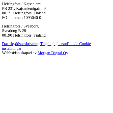
i
i
i
i
i
Helsingfors / Kajsaniemi
en
en
en
en
en
PB 231, Kajsaniemigatan 9
ny
ny
ny
ny
ny
00171 Helsingfors, Finland
flik
flik
flik
flik
flik
FO-nummer: 1095646-0
Helsingfors / Sveaborg
Sveaborg B 28
00190 Helsingfors, Finland
Dataskyddsbeskrivning
Tillgänglighetsutlåtande
Cookie
inställningar
Webbsidan skapad av
Morgan Digital Oy
.