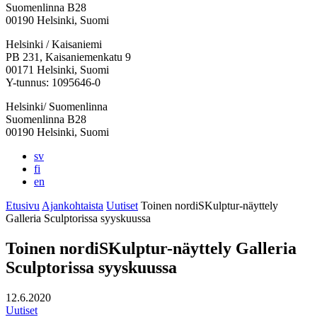
Suomenlinna B28
00190 Helsinki, Suomi
Facebook:
Instagram:
TikTok:
Youtube:
Vimeo:
Helsinki / Kaisaniemi
Avataan
Avataan
Avataan
Avataan
Avataan
PB 231, Kaisaniemenkatu 9
uuteen
uuteen
uuteen
uuteen
uuteen
00171 Helsinki, Suomi
välilehteen
välilehteen
välilehteen
välilehteen
välilehteen
Y-tunnus: 1095646-0
Helsinki/ Suomenlinna
Suomenlinna B28
00190 Helsinki, Suomi
sv
fi
en
Etusivu
Ajankohtaista
Uutiset
Toinen nordiSKulptur-näyttely
Galleria Sculptorissa syyskuussa
Toinen nordiSKulptur-näyttely Galleria
Sculptorissa syyskuussa
12.6.2020
Uutiset