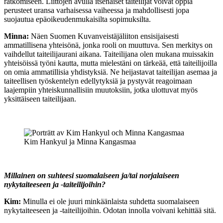
ratkomiseen. Liittojen avulla itsenäiset taiteilijat voivat oppia
perusteet uransa varhaisessa vaiheessa ja mahdollisesti jopa
suojautua epäoikeudenmukaisilta sopimuksilta.
Minna:
Näen Suomen Kuvanveistäjäliiton ensisijaisesti
ammatillisena yhteisönä, jonka rooli on muuttuva. Sen merkitys on
vaihdellut taiteilijaurani aikana. Taiteilijana olen mukana muissakin
yhteisöissä työni kautta, mutta mielestäni on tärkeää, että taiteilijoilla
on omia ammatillisia yhdistyksiä. Ne heijastavat taiteilijan asemaa ja
taiteellisen työskentelyn edellytyksiä ja pystyvät reagoimaan
laajempiin yhteiskunnallisiin muutoksiin, jotka ulottuvat myös
yksittäiseen taiteilijaan.
Kim Hankyul ja Minna Kangasmaa
Millainen on suhteesi suomalaiseen ja/tai norjalaiseen
nykytaiteeseen ja -taiteilijoihin?
Kim:
Minulla ei ole juuri minkäänlaista suhdetta suomalaiseen
nykytaiteeseen ja -taiteilijoihin. Odotan innolla voivani kehittää sitä.