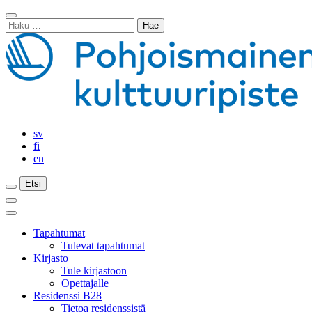
Siirry
Sulje
sisältöön
Haku:
haku
sv
fi
en
Etsi
Etsi
Etsi
Päävalikko
Sulje
päävalikko
Tapahtumat
Tulevat tapahtumat
Kirjasto
Tule kirjastoon
Opettajalle
Residenssi B28
Tietoa residenssistä