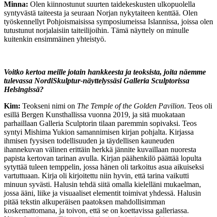
Minna:
Olen kiinnostunut suurten taidekeskusten ulkopuolella
syntyvästä taiteesta ja seuraan Norjan nykytaiteen kenttää. Olen
työskennellyt Pohjoismaisissa symposiumeissa Islannissa, joissa olen
tutustunut norjalaisiin taiteilijoihin. Tämä näyttely on minulle
kuitenkin ensimmäinen yhteistyö.
Voitko kertoa meille jotain hankkeesta ja teoksista, joita näemme
tulevassa NordiSkulptur-näyttelyssäsi Galleria Sculptorissa
Helsingissä?
Kim:
Teokseni nimi on
The Temple of the Golden Pavilion
. Teos oli
esillä Bergen Kunsthallissa vuonna 2019, ja sitä muokataan
parhaillaan Galleria Sculptorin tilaan paremmin sopivaksi. Teos
syntyi Mishima Yukion samannimisen kirjan pohjalta. Kirjassa
ihmisen fyysisen todellisuuden ja täydellisen kauneuden
ihannekuvan välinen erittäin herkkä jännite kuvaillaan nuoresta
papista kertovan tarinan avulla. Kirjan päähenkilö päättää lopulta
sytyttää tuleen temppelin, jossa hänen oli tarkoitus asua aikuiseksi
vartuttuaan. Kirja oli kirjoitettu niin hyvin, että tarina vaikutti
minuun syvästi. Halusin tehdä siitä omalla kielelläni mukaelman,
jossa ääni, liike ja visuaaliset elementit toimivat yhdessä. Halusin
pitää tekstin alkuperäisen paatoksen mahdollisimman
koskemattomana, ja toivon, että se on koettavissa galleriassa.