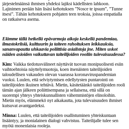
järjestelmäänsä ihmisen yhdeksi lajiksi kädellisten lahkoon.
Lajinimen perään hän lisäsi kehotuksen ”Nosce te ipsum”, ”Tunne
itsesi”. Tähän kehotukseen pohjaten teen teoksia, joissa empatialla
on ratkaiseva asema.
Elämme tällä hetkellä epävarmoja aikoja keskellä pandemiaa,
ilmastokriisiä, kulttuurin ja taiteen rahoituksen leikkauksia,
sananvapautta uhkaavia poliittisia asialistoja jne. Miten uskot
näiden asioiden vaikuttavan taiteilijoiden rooliin tulevaisuudessa?
Kim:
Vaikka tiedotusvälineet näyttävät tuovan monipuolisesti esiin
vaihtoehtoisia näyttelymuotoja, koen itsenäisten taiteilijoiden
taloudellisen vakauden olevan vaarassa koronaviruspandemian
vuoksi. Luulen, että selviytymisen edellytysten puntarointi on
taiteilijoiden ikuinen tehtävä. Mietin, käsitetäänkö taiteilijoiden rooli
tämän ajan jälkeen poliittisempana ja sellaisena, että sillä on
suorempi yhteys yhteiskunnallisten vähemmistöjen elinoloihin.
Mietin myös, elämmekö nyt aikakautta, jota tulevaisuuden ihmiset
kutsuvat avantgardeksi.
Minna:
Luulen, että taiteilijoiden osallistuminen yhteiskuntaan
lisääntyy, ja monialainen dialogi vahvistuu. Taiteilijalle tulee sen
myötä monenlaisia rooleja.