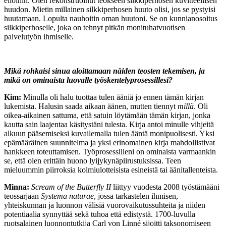
eliöihin. Olen rekonstruoinut teokseen silkkiperhosen kuvitteellisen
huudon. Mietin millainen silkkiperhosen huuto olisi, jos se pystyisi
huutamaan. Lopulta nauhoitin oman huutoni. Se on kunnianosoitus
silkkiperhoselle, joka on tehnyt pitkän monituhatvuotisen
palvelutyön ihmiselle.
Mikä rohkaisi sinua aloittamaan näiden teosten tekemisen, ja
mikä on ominaista luovalle työskentelyprosessillesi?
Kim:
Minulla oli halu tuottaa tulen ääniä jo ennen tämän kirjan
lukemista. Halusin saada aikaan äänen, mutten tiennyt
millä
. Oli
oikea-aikainen sattuma, että satuin löytämään tämän kirjan, jonka
kautta sain laajentaa käsitystäni tulesta. Kirja antoi minulle vihjeitä
alkuun pääsemiseksi kuvailemalla tulen ääntä monipuolisesti. Yksi
epämääräinen suunnitelma ja yksi erinomainen kirja mahdollistivat
hankkeen toteuttamisen. Työprosessilleni on ominaista varmaankin
se, että olen erittäin huono lyijykynäpiirustuksissa. Teen
mieluummin piirroksia kolmiulotteisista esineistä tai äänitallenteista.
Minna:
Scream of the Butterfly II
liittyy vuodesta 2008 työstämääni
teossarjaan
Systema naturae
, jossa tarkastelen ihmisen,
yhteiskunnan ja luonnon välisiä vuorovaikutussuhteita ja niiden
potentiaalia synnyttää sekä tuhoa että edistystä. 1700-luvulla
ruotsalainen luonnontutkija Carl von Linné sijoitti taksonomiseen