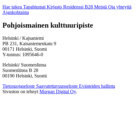
Hae tukea
Tapahtumat
Kirjasto
Residenssi B28
Meistä
Ota yhteyttä
Ajankohtaista
Facebook:
Instagram:
TikTok:
Youtube:
Vimeo:
Pohjoismainen kulttuuripiste
Avataan
Avataan
Avataan
Avataan
Avataan
uuteen
uuteen
uuteen
uuteen
uuteen
Helsinki / Kajsaniemi
välilehteen
välilehteen
välilehteen
välilehteen
välilehteen
PB 231, Kaisaniemenkatu 9
00171 Helsinki, Suomi
Y-tunnus: 1095646-0
Helsinki/ Suomenlinna
Suomenlinna B 28
00190 Helsinki, Suomi
Tietosuojaseloste
Saavutettavuusseloste
Evästeiden hallinta
Sivuston on tehnyt
Morgan Digital Oy
.