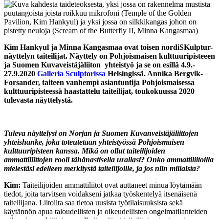
Kim Hankyul ja Minna Kangasmaa ovat toisen nordiSKulptur-
näyttelyn taiteilijat. Näyttely on Pohjoismaisen kulttuuripisteeen
ja Suomen Kuvaveistäjäliiton yhteistyö ja se on esillä 4.9.-
27.9.2020
Galleria Sculptorissa
Helsingissä. Annika Bergvik-
Forsander, taiteen vanhempi asiantuntija Pohjoismaisessa
kulttuuripisteessä haastattelu taiteilijat, toukokuussa 2020
tulevasta näyttelystä.
Tuleva näyttelysi on Norjan ja Suomen Kuvanveistäjäliittojen
yhteishanke, joka toteutetaan yhteistyössä Pohjoismaisen
kulttuuripisteen kanssa. Mikä on ollut taiteilijoiden
ammattiliittojen rooli tähänastisella urallasi? Onko ammattiliitoilla
mielestäsi edelleen merkitystä taiteilijoille, ja jos niin millaista?
Kim:
Taiteilijoiden ammattiliitot ovat auttaneet minua löytämään
tiedot, joita tarvitsen voidakseni jatkaa työskentelyä itsenäisenä
taiteilijana. Liitoilta saa tietoa uusista työtilaisuuksista sekä
käytännön apua taloudellisten ja oikeudellisten ongelmatilanteiden