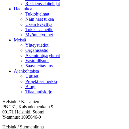
Residenssitaiteilijat
Hae tukea
Tukiohjelmat
Näin haet tukea
Usein kysyttyä
Tukea saaneille
Myönnetyt tuet
Meistä
Yhteystiedot
Organisaatio
Asiantuntijaryhmät
Vastuullisuus
Saavutettavuus
Ajankohtaista
Uutiset
Projektiesimerkki
Blogi
Tilaa uutiskirje
Helsinki / Kaisaniemi
PB 231, Kaisaniemenkatu 9
00171 Helsinki, Suomi
Y-tunnus: 1095646-0
Helsinki/ Suomenlinna