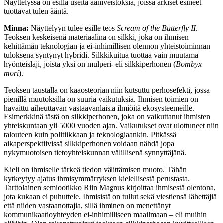
Näyttelyssä on esillä useita ääniveistoksia, joissa arkiset esineet
tuottavat tulen ääntä.
Minna:
Näyttelyyn tulee esille teos
Scream of the Butterfly II
.
Teoksen keskeisenä materiaalina on silkki, joka on ihmisen
kehittämän teknologian ja ei-inhimillisen olennon yhteistoiminnan
tuloksena syntynyt hybridi. Silkkikuitua tuottaa vain muutama
hyönteislaji, joista yksi on mulperi- eli silkkiperhonen (
Bombyx
mori
).
Teoksen taustalla on kaaosteorian niin kutsuttu perhosefekti, jossa
pienillä muutoksilla on suuria vaikutuksia. Ihmisen toimien on
havaittu aiheuttavan vastaavanlaisia ilmiöitä ekosysteemeille.
Esimerkkinä tästä on silkkiperhonen, joka on vaikuttanut ihmisten
yhteiskuntaan yli 5000 vuoden ajan. Vaikutukset ovat ulottuneet niin
talouteen kuin politiikkaan ja teknologiaankin. Pitkässä
aikaperspektiivissä silkkiperhonen voidaan nähdä jopa
nykymuotoisen tietoyhteiskunnan välillisenä synnyttäjänä.
Kieli on ihmiselle tärkeä tiedon välittämisen muoto. Tähän
kytkeytyy ajatus ihmisymmärryksen kielellisestä perustasta.
Tarttolainen semiootikko Riin Magnus kirjoittaa ihmisestä olentona,
jota kukaan ei puhuttele. Ihmisistä on tullut sekä viestiensä lähettäjiä
että niiden vastaanottajia, sillä ihminen on menettänyt
kommunikaatioyhteyden ei-inhimilliseen maailmaan – eli muihin