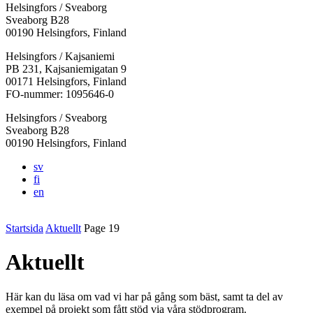
Helsingfors / Sveaborg
Sveaborg B28
00190 Helsingfors, Finland
Facebook:
Instagram:
TikTok:
Youtube:
Vimeo:
Helsingfors / Kajsaniemi
Öppnas
Öppnas
Öppnas
Öppnas
Öppnas
PB 231, Kajsaniemigatan 9
i
i
i
i
i
00171 Helsingfors, Finland
en
en
en
en
en
FO-nummer: 1095646-0
ny
ny
ny
ny
ny
Helsingfors / Sveaborg
flik
flik
flik
flik
flik
Sveaborg B28
00190 Helsingfors, Finland
sv
fi
en
Startsida
Aktuellt
Page 19
Aktuellt
Här kan du läsa om vad vi har på gång som bäst, samt ta del av
exempel på projekt som fått stöd via våra stödprogram.