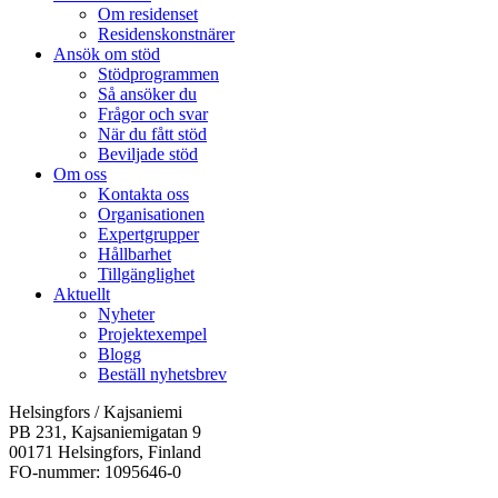
Om residenset
Residenskonstnärer
Ansök om stöd
Stödprogrammen
Så ansöker du
Frågor och svar
När du fått stöd
Beviljade stöd
Om oss
Kontakta oss
Organisationen
Expertgrupper
Hållbarhet
Tillgänglighet
Aktuellt
Nyheter
Projektexempel
Blogg
Beställ nyhetsbrev
Helsingfors / Kajsaniemi
PB 231, Kajsaniemigatan 9
00171 Helsingfors, Finland
FO-nummer: 1095646-0