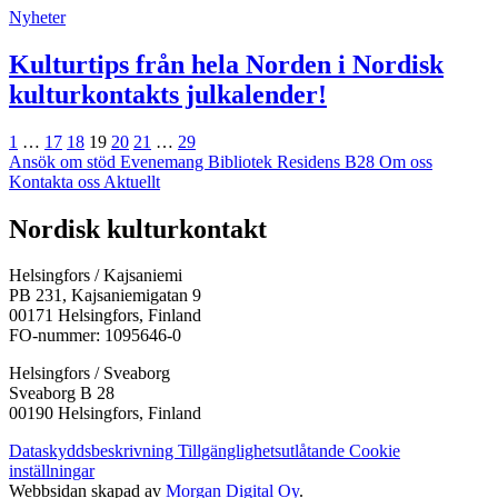
Nyheter
Kulturtips från hela Norden i Nordisk
kulturkontakts julkalender!
Föregående
Sida
Sida
Sida
Sida
Sida
Sida
Sida
Nästa
1
…
17
18
19
20
21
…
29
Ansök om stöd
Evenemang
Bibliotek
Residens B28
Om oss
Kontakta oss
Aktuellt
Facebook:
Instagram:
TikTok:
Youtube:
Vimeo:
Nordisk kulturkontakt
Öppnas
Öppnas
Öppnas
Öppnas
Öppnas
i
i
i
i
i
Helsingfors / Kajsaniemi
en
en
en
en
en
PB 231, Kajsaniemigatan 9
ny
ny
ny
ny
ny
00171 Helsingfors, Finland
flik
flik
flik
flik
flik
FO-nummer: 1095646-0
Helsingfors / Sveaborg
Sveaborg B 28
00190 Helsingfors, Finland
Dataskyddsbeskrivning
Tillgänglighetsutlåtande
Cookie
inställningar
Webbsidan skapad av
Morgan Digital Oy
.