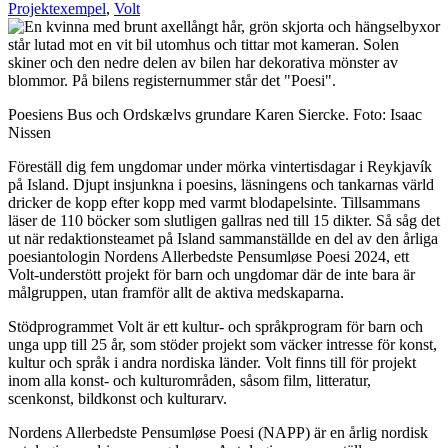
Projektexempel
,
Volt
Poesiens Bus och Ordskælvs grundare Karen Siercke. Foto: Isaac
Nissen
Föreställ dig fem ungdomar under mörka vintertisdagar i Reykjavík
på Island. Djupt insjunkna i poesins, läsningens och tankarnas värld
dricker de kopp efter kopp med varmt blodapelsinte. Tillsammans
läser de 110 böcker som slutligen gallras ned till 15 dikter. Så såg det
ut när redaktionsteamet på Island sammanställde en del av den årliga
poesiantologin Nordens Allerbedste Pensumløse Poesi 2024, ett
Volt-understött projekt för barn och ungdomar där de inte bara är
målgruppen, utan framför allt de aktiva medskaparna.
Stödprogrammet Volt är ett kultur- och språkprogram för barn och
unga upp till 25 år, som stöder projekt som väcker intresse för konst,
kultur och språk i andra nordiska länder. Volt finns till för projekt
inom alla konst- och kulturområden, såsom film, litteratur,
scenkonst, bildkonst och kulturarv.
Nordens Allerbedste Pensumløse Poesi (NAPP) är en årlig nordisk