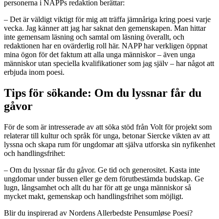
personerna i NAPPs redaktion berättar:
– Det är väldigt viktigt för mig att träffa jämnåriga kring poesi varje
vecka. Jag känner att jag har saknat den gemenskapen. Man hittar
inte gemensam läsning och samtal om läsning överallt, och
redaktionen har en ovärderlig roll här. NAPP har verkligen öppnat
mina ögon för det faktum att alla unga människor – även unga
människor utan speciella kvalifikationer som jag själv – har något att
erbjuda inom poesi.
Tips för sökande: Om du lyssnar får du
gåvor
För de som är intresserade av att söka stöd från Volt för projekt som
relaterar till kultur och språk för unga, betonar Siercke vikten av att
lyssna och skapa rum för ungdomar att själva utforska sin nyfikenhet
och handlingsfrihet:
– Om du lyssnar får du gåvor. Ge tid och generositet. Kasta inte
ungdomar under bussen eller ge dem förutbestämda budskap. Ge
lugn, långsamhet och allt du har för att ge unga människor så
mycket makt, gemenskap och handlingsfrihet som möjligt.
Blir du inspirerad av Nordens Allerbedste Pensumløse Poesi?