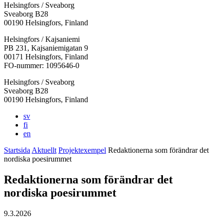
Helsingfors / Sveaborg
Sveaborg B28
00190 Helsingfors, Finland
Facebook:
Instagram:
TikTok:
Youtube:
Vimeo:
Helsingfors / Kajsaniemi
Öppnas
Öppnas
Öppnas
Öppnas
Öppnas
PB 231, Kajsaniemigatan 9
i
i
i
i
i
00171 Helsingfors, Finland
en
en
en
en
en
FO-nummer: 1095646-0
ny
ny
ny
ny
ny
Helsingfors / Sveaborg
flik
flik
flik
flik
flik
Sveaborg B28
00190 Helsingfors, Finland
sv
fi
en
Startsida
Aktuellt
Projektexempel
Redaktionerna som förändrar det
nordiska poesirummet
Redaktionerna som förändrar det
nordiska poesirummet
9.3.2026