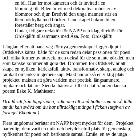
Unnar, tidigare redaktör för NAPP och idag direktör för
Orðskjálfti tillsammans med Ása. Foto: Orðskjálfti
Längtan efter att bana väg för nya gemenskaper ligger djupt i
Ordskælvs kärna, både för de som redan delar passionen för poesi
och olika former av uttryck, men också för de som inte gör det, men
som kanske kommer att göra det. Drömmen för Ordskælv är att
skapa en nyfiken, kärleksfull, aktiv, transformativ, skarp, analog och
radikalt omtänksam gemenskap. Makt har också en viktig plats i
projektet, makten att göra världen mer poetisk, långsammare,
mjukare och lättare. Siercke hänvisar till ett citat frånden danska
poeten Eske K. Mathiesen:
Dra fårull från taggtråden, rulla den till små bollar som är så lätta
att du kan sväva om du har tillräckligt många i fickan (utgiven av
förlaget Ekbatana).
Flera ungdomar berättar att NAPP betytt mycket för dem. Projektet
har enligt dem varit en unik och betydelsefull plats för gemenskap,
nyfikenhet för poesi och berikande samtal. Emile, en av de unga