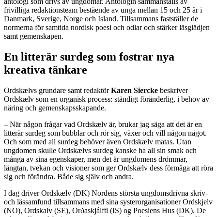
antologi som drivs av ungdomar. Antologin sammanställs av
frivilliga redaktionsteam bestående av unga mellan 15 och 25 år i
Danmark, Sverige, Norge och Island. Tillsammans fastställer de
normerna för samtida nordisk poesi och odlar och stärker läsglädjen
samt gemenskapen.
En litterär surdeg som fostrar nya
kreativa tänkare
Ordskælvs grundare samt redaktör
Karen Siercke
beskriver
Ordskælv som en organisk process: ständigt föränderlig, i behov av
näring och gemenskapsskapande.
– När någon frågar vad Ordskælv är, brukar jag säga att det är en
litterär surdeg som bubblar och rör sig, växer och vill någon något.
Och som med all surdeg behöver även Ordskælv matas. Utan
ungdomen skulle Ordskælvs surdeg kanske ha all sin smak och
många av sina egenskaper, men det är ungdomens drömmar,
längtan, tvekan och visioner som ger Ordskælv dess förmåga att röra
sig och förändra. Både sig själv och andra.
I dag driver Ordskælv (DK) Nordens största ungdomsdrivna skriv-
och lässamfund tillsammans med sina systerorganisationer Ordskjelv
(NO), Ordskalv (SE), Orðaskjálfti (IS) og Poesiens Hus (DK). De