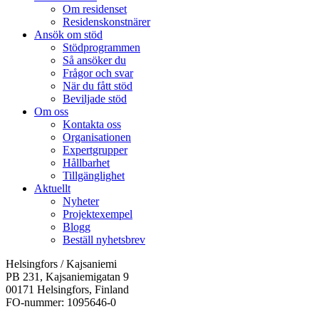
Om residenset
Residenskonstnärer
Ansök om stöd
Stödprogrammen
Så ansöker du
Frågor och svar
När du fått stöd
Beviljade stöd
Om oss
Kontakta oss
Organisationen
Expertgrupper
Hållbarhet
Tillgänglighet
Aktuellt
Nyheter
Projektexempel
Blogg
Beställ nyhetsbrev
Helsingfors / Kajsaniemi
PB 231, Kajsaniemigatan 9
00171 Helsingfors, Finland
FO-nummer: 1095646-0