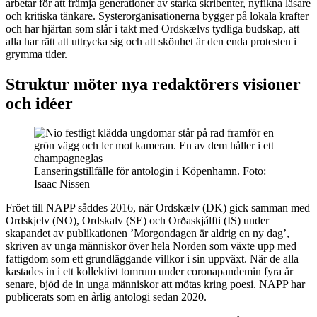
arbetar för att främja generationer av starka skribenter, nyfikna läsare
och kritiska tänkare. Systerorganisationerna bygger på lokala krafter
och har hjärtan som slår i takt med Ordskælvs tydliga budskap, att
alla har rätt att uttrycka sig och att skönhet är den enda protesten i
grymma tider.
Struktur möter nya redaktörers visioner
och idéer
Lanseringstillfälle för antologin i Köpenhamn. Foto:
Isaac Nissen
Fröet till NAPP såddes 2016, när Ordskælv (DK) gick samman med
Ordskjelv (NO), Ordskalv (SE) och Orðaskjálfti (IS) under
skapandet av publikationen ’Morgondagen är aldrig en ny dag’,
skriven av unga människor över hela Norden som växte upp med
fattigdom som ett grundläggande villkor i sin uppväxt. När de alla
kastades in i ett kollektivt tomrum under coronapandemin fyra år
senare, bjöd de in ​​unga människor att mötas kring poesi. NAPP har
publicerats som en årlig antologi sedan 2020.