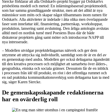
Siercke förklarar att alla Ordskælv-projekt bygger på Ordskælvs
prisbelönta modell och metod: En inlärningsbaserad projektmodell,
som har samma grundläggande struktur, men att det alltid är nya
människor som möts och skapar något tillsammans inom ramen för
Ordskælv. Alla aktiviteter är indelade i åtta olika men överlappande
faser som innefattar idé, finansiering, partnerskap, workshoppar,
produktion, lansering samt avslutning. Den årliga antologin avslutas
alltid med en nordisk turné med Poesiens Buss där de både
diskuterar projektets gång samt möter och introducerar NAPP till
nya intresserade.
– Modellen utvidgar projektdeltagarnas nätverk och ger dem
utrymme att uttrycka sig individuellt, samtidigt som de är en del av
en gemenskap med andra. Modellen ger också deltagarna äganderätt
till den kreativa processen och möjlighet att samarbeta över ålders-,
geografiska, etniska och sociala gränser. Dessutom får de en inblick
i processen från idé till produkt, en röst i det offentliga rummet och
en rad praktiska kommunikationsverktyg som deltagarna kan ta med
sig, säger Karen Siercke.
De gemenskapsskapande redaktionerna
har en ovärderlig roll