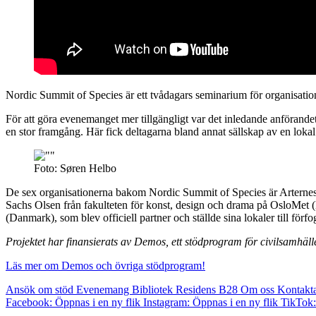
Nordic Summit of Species är ett tvådagars seminarium för organisationer
För att göra evenemanget mer tillgängligt var det inledande anförande
en stor framgång. Här fick deltagarna bland annat sällskap av en lokal
Foto: Søren Helbo
De sex organisationerna bakom Nordic Summit of Species är Arternes 
Sachs Olsen från fakulteten för konst, design och drama på OsloMet
(Danmark), som blev officiell partner och ställde sina lokaler till förf
Projektet har finansierats av Demos, ett stödprogram för civilsamhälle
Läs mer om Demos och övriga stödprogram!
Ansök om stöd
Evenemang
Bibliotek
Residens B28
Om oss
Kontakt
Facebook: Öppnas i en ny flik
Instagram: Öppnas i en ny flik
TikTok: