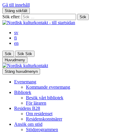
Gå till innehåll
Stäng sökfält
Sök efter:
sv
fi
en
Sök
Sök
Sök
Huvudmeny
Stäng huvudmenyn
Evenemang
Kommande evenemang
Bibliotek
Besök vårt bibliotek
För läraren
Residens B28
Om residenset
Residenskonstnärer
Ansök om stöd
Stödprogrammen