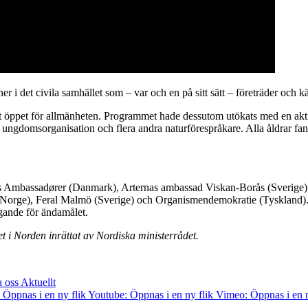
 i det civila samhället som – var och en på sitt sätt – företräder och k
t öppet för allmänheten. Programmet hade dessutom utökats med en aktiv
 ungdomsorganisation och flera andra naturförespråkare. Alla åldrar fann
Ambassadører (Danmark), Arternas ambassad Viskan-Borås (Sverige), Snæ
 (Norge), Feral Malmö (Sverige) och Organismendemokratie (Tyskland). 
ogande för ändamålet.
t i Norden inrättat av Nordiska ministerrådet.
a oss
Aktuellt
 Öppnas i en ny flik
Youtube: Öppnas i en ny flik
Vimeo: Öppnas i en n