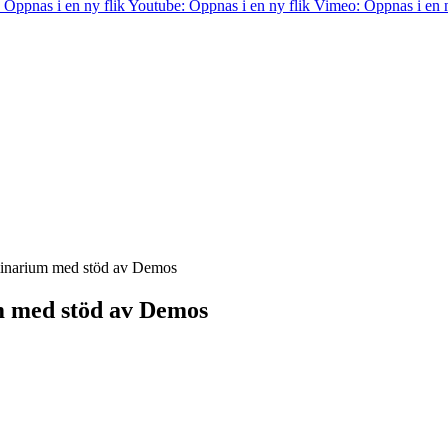
 Öppnas i en ny flik
Youtube: Öppnas i en ny flik
Vimeo: Öppnas i en n
minarium med stöd av Demos
m med stöd av Demos