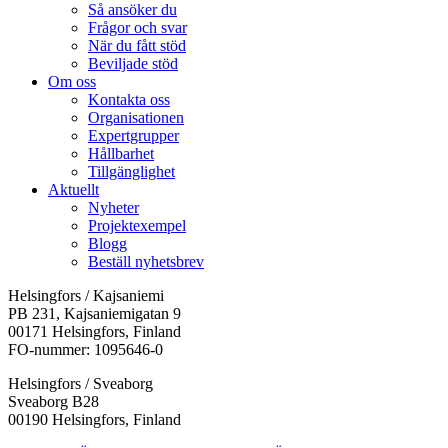
Så ansöker du
Frågor och svar
När du fått stöd
Beviljade stöd
Om oss
Kontakta oss
Organisationen
Expertgrupper
Hållbarhet
Tillgänglighet
Aktuellt
Nyheter
Projektexempel
Blogg
Beställ nyhetsbrev
Helsingfors / Kajsaniemi
PB 231, Kajsaniemigatan 9
00171 Helsingfors, Finland
FO-nummer: 1095646-0
Helsingfors / Sveaborg
Sveaborg B28
00190 Helsingfors, Finland