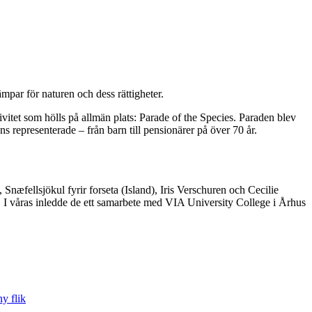
ämpar för naturen och dess rättigheter.
itet som hölls på allmän plats: Parade of the Species. Paraden blev
s representerade – från barn till pensionärer på över 70 år.
fellsjökul fyrir forseta (Island), Iris Verschuren och Cecilie
I våras inledde de ett samarbete med VIA University College i Århus
y flik