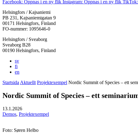
Facebook: Öppnas i en ny flik
Instagram: Öppnas i en ny flik
TikTok:
Helsingfors / Kajsaniemi
PB 231, Kajsaniemigatan 9
00171 Helsingfors, Finland
FO-nummer: 1095646-0
Helsingfors / Sveaborg
Sveaborg B28
00190 Helsingfors, Finland
sv
fi
en
Startsida
Aktuellt
Projektexempel
Nordic Summit of Species – ett se
Nordic Summit of Species – ett seminariu
13.1.2026
Demos
,
Projektexempel
Foto: Søren Helbo