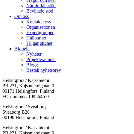
Frågor och svar
När du fått stöd
Beviljade stöd
Om oss
Kontakta oss
Organisationen
Expertgrupper
Hållbarhet
Tillgänglighet
Aktuellt
Nyheter
Projektexempel
Blogg
Beställ nyhetsbrev
Helsingfors / Kajsaniemi
PB 231, Kajsaniemigatan 9
00171 Helsingfors, Finland
FO-nummer: 1095646-0
Helsingfors / Sveaborg
Sveaborg B28
00190 Helsingfors, Finland
Facebook:
Instagram:
TikTok:
Youtube:
Vimeo:
Helsingfors / Kajsaniemi
Öppnas
Öppnas
Öppnas
Öppnas
Öppnas
PB 231, Kajsaniemigatan 9