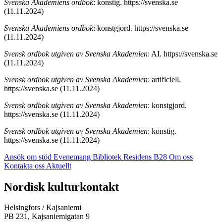
Svenska Akademiens ordbok
: konstig. https://svenska.se
(11.11.2024)
Svenska Akademiens ordbok
: konstgjord. https://svenska.se
(11.11.2024)
Svensk ordbok utgiven av Svenska Akademien
: AI. https://svenska.se
(11.11.2024)
Svensk ordbok utgiven av Svenska Akademien
: artificiell.
https://svenska.se (11.11.2024)
Svensk ordbok utgiven av Svenska Akademien
: konstgjord.
https://svenska.se (11.11.2024)
Svensk ordbok utgiven av Svenska Akademien
: konstig.
https://svenska.se (11.11.2024)
Ansök om stöd
Evenemang
Bibliotek
Residens B28
Om oss
Kontakta oss
Aktuellt
Facebook:
Instagram:
TikTok:
Youtube:
Vimeo:
Nordisk kulturkontakt
Öppnas
Öppnas
Öppnas
Öppnas
Öppnas
i
i
i
i
i
Helsingfors / Kajsaniemi
en
en
en
en
en
PB 231, Kajsaniemigatan 9
ny
ny
ny
ny
ny