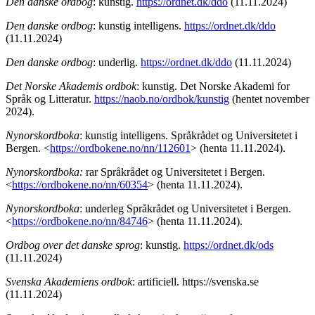
Den danske ordbog
: kunstig.
https://ordnet.dk/ddo
(11.11.2024)
Den danske ordbog
: kunstig intelligens.
https://ordnet.dk/ddo
(11.11.2024)
Den danske ordbog
: underlig.
https://ordnet.dk/ddo
(11.11.2024)
Det Norske Akademis ordbok
: kunstig. Det Norske Akademi for
Språk og Litteratur.
https://naob.no/ordbok/kunstig
(hentet november
2024).
Nynorskordboka
: kunstig intelligens. Språkrådet og Universitetet i
Bergen. <
https://ordbokene.no/nn/112601
> (henta 11.11.2024).
Nynorskordboka:
rar Språkrådet og Universitetet i Bergen.
<
https://ordbokene.no/nn/60354
> (henta 11.11.2024).
Nynorskordboka
: underleg Språkrådet og Universitetet i Bergen.
<
https://ordbokene.no/nn/84746
> (henta 11.11.2024).
Ordbog over det danske sprog
: kunstig.
https://ordnet.dk/ods
(11.11.2024)
Svenska Akademiens ordbok
: artificiell. https://svenska.se
(11.11.2024)