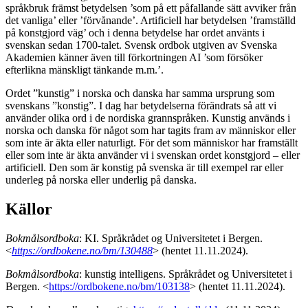
språkbruk främst betydelsen ’som på ett påfallande sätt avviker från
det vanliga’ eller ’förvånande’. Artificiell har betydelsen ’framställd
på konstgjord väg’ och i denna betydelse har ordet använts i
svenskan sedan 1700-talet. Svensk ordbok utgiven av Svenska
Akademien känner även till förkortningen AI ’som försöker
efterlikna mänskligt tänkande m.m.’.
Ordet ”kunstig” i norska och danska har samma ursprung som
svenskans ”konstig”. I dag har betydelserna förändrats så att vi
använder olika ord i de nordiska grannspråken. Kunstig används i
norska och danska för något som har tagits fram av människor eller
som inte är äkta eller naturligt. För det som människor har framställt
eller som inte är äkta använder vi i svenskan ordet konstgjord – eller
artificiell. Den som är konstig på svenska är till exempel rar eller
underleg på norska eller underlig på danska.
Källor
Bokmålsordboka
: KI. Språkrådet og Universitetet i Bergen.
<
https://ordbokene.no/bm/130488
> (hentet 11.11.2024).
Bokmålsordboka
: kunstig intelligens. Språkrådet og Universitetet i
Bergen. <
https://ordbokene.no/bm/103138
> (hentet 11.11.2024).