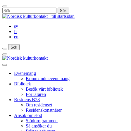
Gå
Stäng
till
Sök
sökfält
innehåll
efter:
sv
fi
en
Sök
Sök
Sök
Huvudmeny
Stäng
huvudmenyn
Evenemang
Kommande evenemang
Bibliotek
Besök vårt bibliotek
För läraren
Residens B28
Om residenset
Residenskonstnärer
Ansök om stöd
Stödprogrammen
Så ansöker du