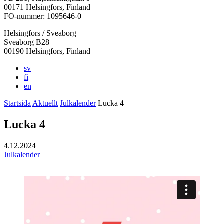
i
i
i
i
i
00171 Helsingfors, Finland
en
en
en
en
en
FO-nummer: 1095646-0
ny
ny
ny
ny
ny
Helsingfors / Sveaborg
flik
flik
flik
flik
flik
Sveaborg B28
00190 Helsingfors, Finland
sv
fi
en
Startsida
Aktuellt
Julkalender
Lucka 4
Lucka 4
4.12.2024
Julkalender