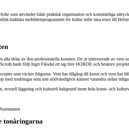
lte som använder både praktisk organisation och konstnärliga uttryck fö
isk-baltiska mobilitetsprogrammet för kultur inför sina resor till Helsi
ten
m alla delar av den professionella konsten. De är intresserade av vem s
in Scroth hade följt Ingri Fiksdal ett tag före HORDE och beskrev projek
nceptet som väcker frågorna: Vem har tillgång till konst och vem har tillg
rupp med tonåringar som inte nödvändigtvis känner varandra sedan tidiga
ön, sexuell läggning och kulturell bakgrund inom hela konst- och kultur
ri Summanen
e tonåringarna