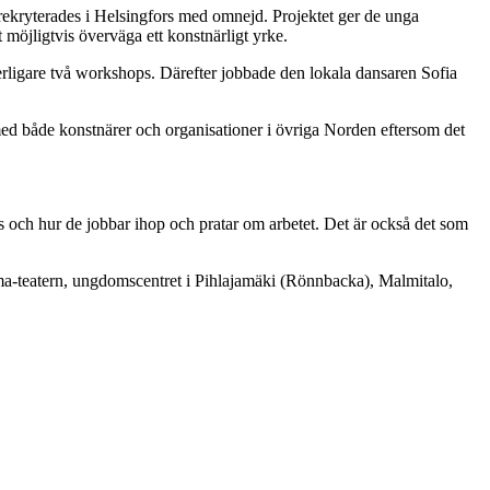
ekryterades i Helsingfors med omnejd. Projektet ger de unga
 möjligtvis överväga ett konstnärligt yrke.
ligare två workshops. Därefter jobbade den lokala dansaren Sofia
r med både konstnärer och organisationer i övriga Norden eftersom det
ats och hur de jobbar ihop och pratar om arbetet. Det är också det som
asma-teatern, ungdomscentret i Pihlajamäki (Rönnbacka), Malmitalo,