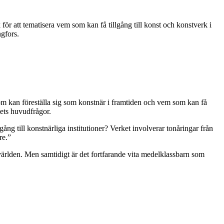
r att tematisera vem som kan få tillgång till konst och konstverk i
ngfors.
om kan föreställa sig som konstnär i framtiden och vem som kan få
tets huvudfrågor.
ång till konstnärliga institutioner? Verket involverar tonåringar från
re.”
världen. Men samtidigt är det fortfarande vita medelklassbarn som