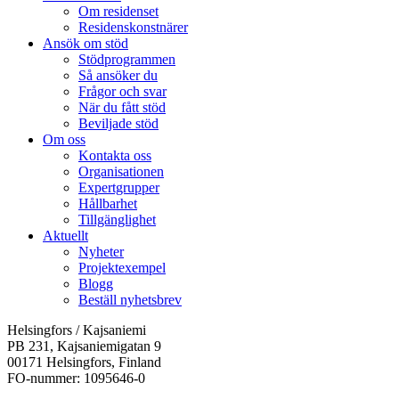
Om residenset
Residenskonstnärer
Ansök om stöd
Stödprogrammen
Så ansöker du
Frågor och svar
När du fått stöd
Beviljade stöd
Om oss
Kontakta oss
Organisationen
Expertgrupper
Hållbarhet
Tillgänglighet
Aktuellt
Nyheter
Projektexempel
Blogg
Beställ nyhetsbrev
Helsingfors / Kajsaniemi
PB 231, Kajsaniemigatan 9
00171 Helsingfors, Finland
FO-nummer: 1095646-0