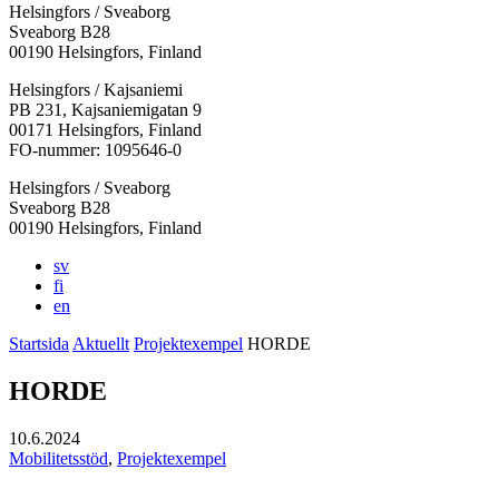
Helsingfors / Sveaborg
Sveaborg B28
00190 Helsingfors, Finland
Facebook:
Instagram:
TikTok:
Youtube:
Vimeo:
Helsingfors / Kajsaniemi
Öppnas
Öppnas
Öppnas
Öppnas
Öppnas
PB 231, Kajsaniemigatan 9
i
i
i
i
i
00171 Helsingfors, Finland
en
en
en
en
en
FO-nummer: 1095646-0
ny
ny
ny
ny
ny
Helsingfors / Sveaborg
flik
flik
flik
flik
flik
Sveaborg B28
00190 Helsingfors, Finland
sv
fi
en
Startsida
Aktuellt
Projektexempel
HORDE
HORDE
10.6.2024
Mobilitetsstöd
,
Projektexempel