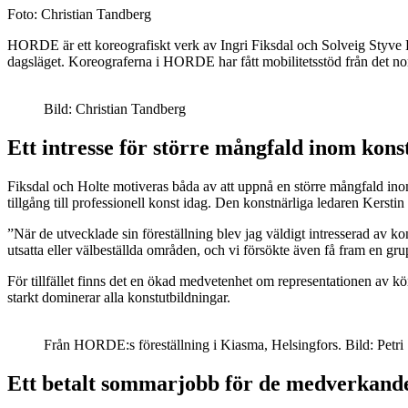
Foto: Christian Tandberg
HORDE är ett koreografiskt verk av Ingri Fiksdal och Solveig Styve Ho
dagsläget. Koreograferna i HORDE har fått mobilitetsstöd från det nord
Bild: Christian Tandberg
Ett intresse för större mångfald inom kons
Fiksdal och Holte motiveras båda av att uppnå en större mångfald ino
tillgång till professionell konst idag. Den konstnärliga ledaren Kerst
”När de utvecklade sin föreställning blev jag väldigt intresserad av ko
utsatta eller välbeställda områden, och vi försökte även få fram en g
För tillfället finns det en ökad medvetenhet om representationen av k
starkt dominerar alla konstutbildningar.
Från HORDE:s föreställning i Kiasma, Helsingfors. Bild: Pet
Ett betalt sommarjobb för de medverkand