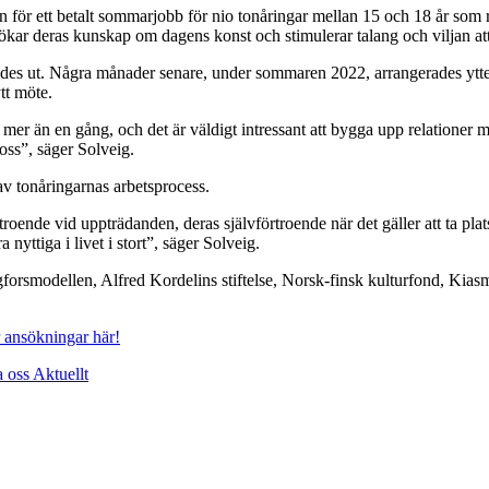
r ett betalt sommarjobb för nio tonåringar mellan 15 och 18 år som r
ökar deras kunskap om dagens konst och stimulerar talang och viljan att
es ut. Några månader senare, under sommaren 2022, arrangerades ytter
tt möte.
är mer än en gång, och det är väldigt intressant att bygga upp relatione
oss”, säger Solveig.
v tonåringarnas arbetsprocess.
troende vid uppträdanden, deras självförtroende när det gäller att ta pl
nyttiga i livet i stort”, säger Solveig.
ingforsmodellen, Alfred Kordelins stiftelse, Norsk-finsk kulturfond, Ki
 ansökningar här!
a oss
Aktuellt