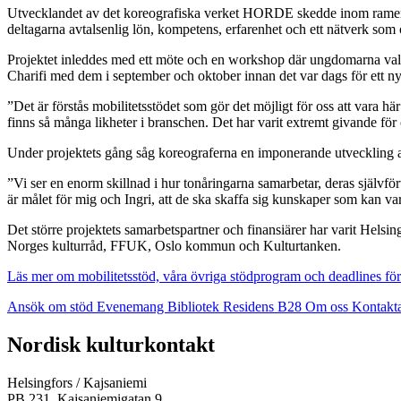
Utvecklandet av det koreografiska verket HORDE skedde inom ramen fö
deltagarna avtalsenlig lön, kompetens, erfarenhet och ett nätverk som 
Projektet inleddes med ett möte och en workshop där ungdomarna vald
Charifi med dem i september och oktober innan det var dags för ett ny
”Det är förstås mobilitetsstödet som gör det möjligt för oss att vara h
finns så många likheter i branschen. Det har varit extremt givande för 
Under projektets gång såg koreograferna en imponerande utveckling a
”Vi ser en enorm skillnad i hur tonåringarna samarbetar, deras självför
är målet för mig och Ingri, att de ska skaffa sig kunskaper som kan vara 
Det större projektets samarbetspartner och finansiärer har varit Hels
Norges kulturråd, FFUK, Oslo kommun och Kulturtanken.
Läs mer om mobilitetsstöd, våra övriga stödprogram och deadlines för
Ansök om stöd
Evenemang
Bibliotek
Residens B28
Om oss
Kontakt
Facebook:
Instagram:
TikTok:
Youtube:
Vimeo:
Nordisk kulturkontakt
Öppnas
Öppnas
Öppnas
Öppnas
Öppnas
i
i
i
i
i
Helsingfors / Kajsaniemi
en
en
en
en
en
PB 231, Kajsaniemigatan 9