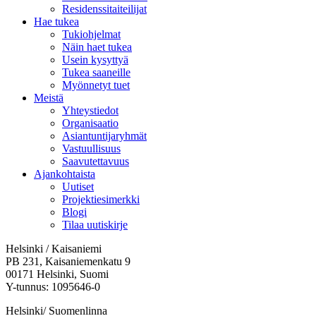
Residenssitaiteilijat
Hae tukea
Tukiohjelmat
Näin haet tukea
Usein kysyttyä
Tukea saaneille
Myönnetyt tuet
Meistä
Yhteystiedot
Organisaatio
Asiantuntijaryhmät
Vastuullisuus
Saavutettavuus
Ajankohtaista
Uutiset
Projektiesimerkki
Blogi
Tilaa uutiskirje
Helsinki / Kaisaniemi
PB 231, Kaisaniemenkatu 9
00171 Helsinki, Suomi
Y-tunnus: 1095646-0
Helsinki/ Suomenlinna