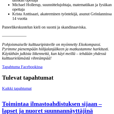
tanskan opettaja
Michael Hollerup, suunnittelujohtaja, matematiikan ja fysiikan
opettaja
Krista Anttisaari, akateeminen työntekijä, asunut Grönlannissa
14 vuotta
Paneelikeskustelun kieli on suomi ja skandinaaviska.
––––––––––––
Pohjoismaiselle kulttuuripisteelle on myönnetty Ekokompassi.
Pyrimme pienempään hiilijalanjälkeen ja matkustamme harkitusti.
Käytäthän julkista liikennettä, kun käyt meillä – tehdään yhdessä
kulttuurielämästä vihreämpää!
Avataan
Tapahtuma Facebookissa
uuteen
välilehteen
Tulevat tapahtumat
Kaikki tapahtumat
Toimintaa ilmastoahdistuksen sijaan –
lapset ja nuoret suunnannäyttäjinä