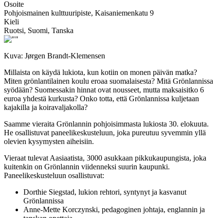
Osoite
Pohjoismainen kulttuuripiste, Kaisaniemenkatu 9
Kieli
Ruotsi, Suomi, Tanska
Kuva: Jørgen Brandt-Klemensen
Millaista on käydä lukiota, kun kotiin on monen päivän matka?
Miten grönlantilainen koulu eroaa suomalaisesta? Mitä Grönlannissa
syödään? Suomessakin hinnat ovat nousseet, mutta maksaisitko 6
euroa yhdestä kurkusta? Onko totta, että Grönlannissa kuljetaan
kajakilla ja koiravaljakolla?
Saamme vieraita Grönlannin pohjoisimmasta lukiosta 30. elokuuta.
He osallistuvat paneelikeskusteluun, joka pureutuu syvemmin yllä
olevien kysymysten aiheisiin.
Vieraat tulevat Aasiaatista, 3000 asukkaan pikkukaupungista, joka
kuitenkin on Grönlannin viidenneksi suurin kaupunki.
Paneelikeskusteluun osallistuvat:
Dorthie Siegstad, lukion rehtori, syntynyt ja kasvanut
Grönlannissa
Anne-Mette Korczynski, pedagoginen johtaja, englannin ja