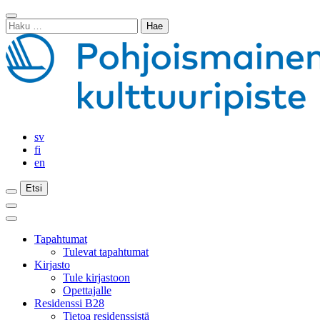
Siirry
Sulje
sisältöön
Haku:
haku
sv
fi
en
Etsi
Etsi
Etsi
Päävalikko
Sulje
päävalikko
Tapahtumat
Tulevat tapahtumat
Kirjasto
Tule kirjastoon
Opettajalle
Residenssi B28
Tietoa residenssistä