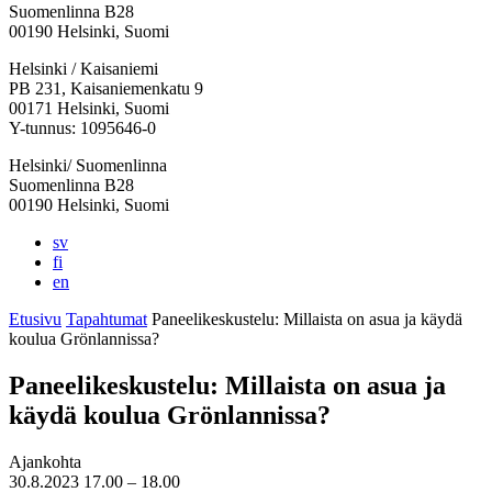
Suomenlinna B28
00190 Helsinki, Suomi
Facebook:
Instagram:
TikTok:
Youtube:
Vimeo:
Helsinki / Kaisaniemi
Avataan
Avataan
Avataan
Avataan
Avataan
PB 231, Kaisaniemenkatu 9
uuteen
uuteen
uuteen
uuteen
uuteen
00171 Helsinki, Suomi
välilehteen
välilehteen
välilehteen
välilehteen
välilehteen
Y-tunnus: 1095646-0
Helsinki/ Suomenlinna
Suomenlinna B28
00190 Helsinki, Suomi
sv
fi
en
Etusivu
Tapahtumat
Paneelikeskustelu: Millaista on asua ja käydä
koulua Grönlannissa?
Paneelikeskustelu: Millaista on asua ja
käydä koulua Grönlannissa?
Ajankohta
30.8.2023
17.00 –
18.00