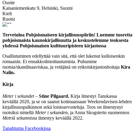
Osoite
Kaisaniemenkatu 9, Helsinki, Suomi
Kieli
Ruotsi
Tervetuloa Pohjoismaiseen kirjallisuuspiiriin! Luemme tuoretta
pohjoismaista kaunokirjallisuutta ja keskustelemme teoksesta
yhdessä Pohjoismaisen kulttuuripisteen kirjastossa
Osallistuminen edellyttää vain sitä, että olet lukenut kulloisenkin
romaanin. Ei ennakkoilmoittautumista. Puhumme
ruotsia/skandinaaviskaa, ja vetäjänä on erikoiskirjastonhoitaja
Kira
Nalin.
Kirja
Meter i sekundet
–
Stine Pilgaard.
Kirja ilmestyi Tanskassa
keväällä 2020, ja se on saanut kotimaassaan Weekendavisen-lehden
kirjallisuuspalkinnon sekä loistoarvosteluja. Teos on ilmestynyt
ruotsiksi nimellä
Meter i sekunden
, ja Anna Skogsterin suomennos
Metriä sekunnissa
ilmestyy keväällä 2022.
Avataan
Tapahtuma Facebookissa
uuteen