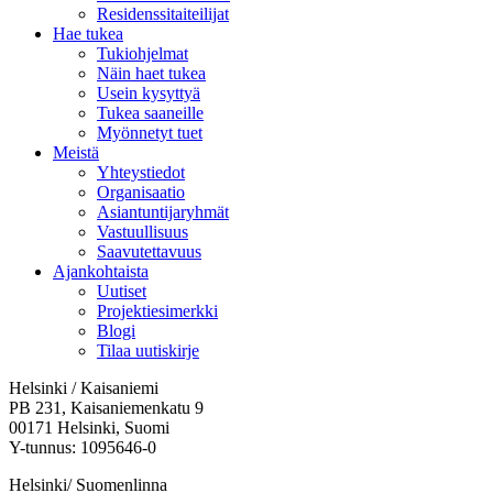
Residenssitaiteilijat
Hae tukea
Tukiohjelmat
Näin haet tukea
Usein kysyttyä
Tukea saaneille
Myönnetyt tuet
Meistä
Yhteystiedot
Organisaatio
Asiantuntijaryhmät
Vastuullisuus
Saavutettavuus
Ajankohtaista
Uutiset
Projektiesimerkki
Blogi
Tilaa uutiskirje
Helsinki / Kaisaniemi
PB 231, Kaisaniemenkatu 9
00171 Helsinki, Suomi
Y-tunnus: 1095646-0
Helsinki/ Suomenlinna