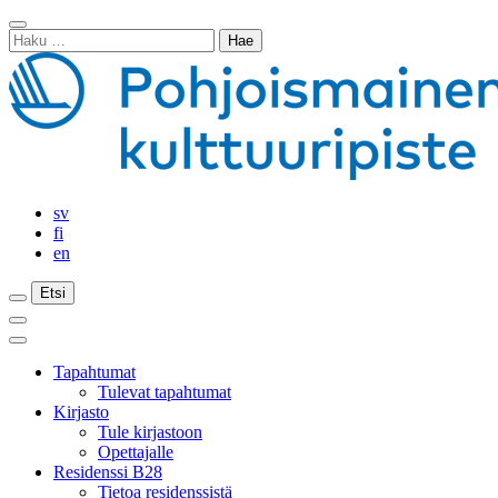
Siirry
Sulje
sisältöön
Haku:
haku
sv
fi
en
Etsi
Etsi
Etsi
Päävalikko
Sulje
päävalikko
Tapahtumat
Tulevat tapahtumat
Kirjasto
Tule kirjastoon
Opettajalle
Residenssi B28
Tietoa residenssistä