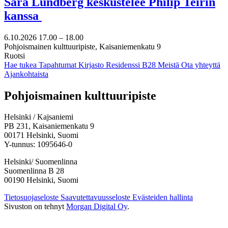
Sara Lundberg keskustelee Philip Teirin
kanssa
6.10.2026
17.00 –
18.00
Pohjoismainen kulttuuripiste, Kaisaniemenkatu 9
Ruotsi
Hae tukea
Tapahtumat
Kirjasto
Residenssi B28
Meistä
Ota yhteyttä
Ajankohtaista
Facebook:
Instagram:
TikTok:
Youtube:
Vimeo:
Pohjoismainen kulttuuripiste
Avataan
Avataan
Avataan
Avataan
Avataan
uuteen
uuteen
uuteen
uuteen
uuteen
Helsinki / Kajsaniemi
välilehteen
välilehteen
välilehteen
välilehteen
välilehteen
PB 231, Kaisaniemenkatu 9
00171 Helsinki, Suomi
Y-tunnus: 1095646-0
Helsinki/ Suomenlinna
Suomenlinna B 28
00190 Helsinki, Suomi
Tietosuojaseloste
Saavutettavuusseloste
Evästeiden hallinta
Sivuston on tehnyt
Morgan Digital Oy
.