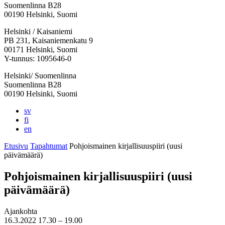
Suomenlinna B28
00190 Helsinki, Suomi
Facebook:
Instagram:
TikTok:
Youtube:
Vimeo:
Helsinki / Kaisaniemi
Avataan
Avataan
Avataan
Avataan
Avataan
PB 231, Kaisaniemenkatu 9
uuteen
uuteen
uuteen
uuteen
uuteen
00171 Helsinki, Suomi
välilehteen
välilehteen
välilehteen
välilehteen
välilehteen
Y-tunnus: 1095646-0
Helsinki/ Suomenlinna
Suomenlinna B28
00190 Helsinki, Suomi
sv
fi
en
Etusivu
Tapahtumat
Pohjoismainen kirjallisuuspiiri (uusi
päivämäärä)
Pohjoismainen kirjallisuuspiiri (uusi
päivämäärä)
Ajankohta
16.3.2022
17.30 –
19.00