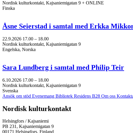
Nordisk kulturkontakt, Kajsaniemigatan 9 + ONLINE
Finska
Åsne Seierstad i samtal med Erkka Mikko
22.9.2026
17.00 –
18.00
Nordisk kulturkontakt, Kajsaniemigatan 9
Engelska, Norska
Sara Lundberg i samtal med Philip Teir
6.10.2026
17.00 –
18.00
Nordisk kulturkontakt, Kajsaniemigatan 9
Svenska
Ansök om stöd
Evenemang
Bibliotek
Residens B28
Om oss
Kontakt
Facebook:
Instagram:
TikTok:
Youtube:
Vimeo:
Nordisk kulturkontakt
Öppnas
Öppnas
Öppnas
Öppnas
Öppnas
i
i
i
i
i
Helsingfors / Kajsaniemi
en
en
en
en
en
PB 231, Kajsaniemigatan 9
ny
ny
ny
ny
ny
00171 Helsingfors, Finland