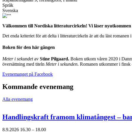
Språk
Svenska
Välkommen till Nordiska litteraturcirkeln! Vi läser nyutkommen 
Det enda kriteriet för att delta i litteraturcirkeln är att du läst roma
Boken för den här gången
Meter i sekundet
av
Stine Pilgaard.
Boken utkom våren 2020 i Danmark
översättning med titeln
Meter i sekunden
. Romanen utkommer i finsk 
Öppnas
Evenemanget på Facebook
i
en
Kommande evenemang
ny
flik
Alla evenemang
Handlingskraft framom klimatångest – ba
8.9.2026
16.30 –
18.00