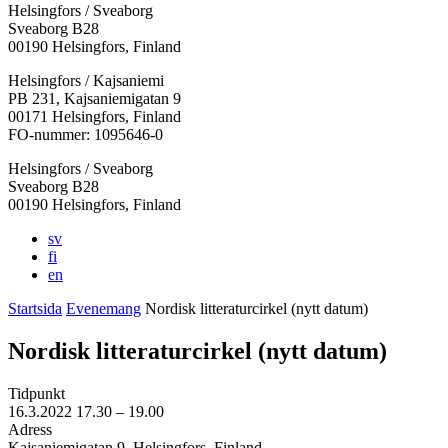
Helsingfors / Sveaborg
Sveaborg B28
00190 Helsingfors, Finland
Facebook:
Instagram:
TikTok:
Youtube:
Vimeo:
Helsingfors / Kajsaniemi
Öppnas
Öppnas
Öppnas
Öppnas
Öppnas
PB 231, Kajsaniemigatan 9
i
i
i
i
i
00171 Helsingfors, Finland
en
en
en
en
en
FO-nummer: 1095646-0
ny
ny
ny
ny
ny
Helsingfors / Sveaborg
flik
flik
flik
flik
flik
Sveaborg B28
00190 Helsingfors, Finland
sv
fi
en
Startsida
Evenemang
Nordisk litteraturcirkel (nytt datum)
Nordisk litteraturcirkel (nytt datum)
Tidpunkt
16.3.2022
17.30 –
19.00
Adress
Kajsaniemigatan 9, Helsingfors, Finland