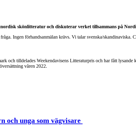
nordisk skönlitteratur och diskuterar verket tillsammans på Nordi
nen i fråga. Ingen förhandsanmälan krävs. Vi talar svenska/skandinaviska. 
 och tilldelades Weekendavisens Litteraturpris och har fått lysande kr
översättning våren 2022.
rn och unga som vägvisare