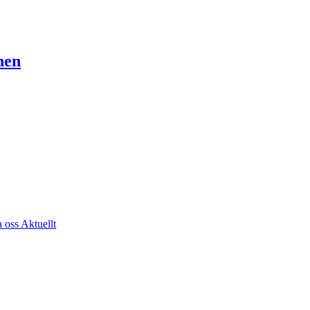
nen
a oss
Aktuellt