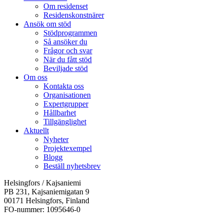
Om residenset
Residenskonstnärer
Ansök om stöd
Stödprogrammen
Så ansöker du
Frågor och svar
När du fått stöd
Beviljade stöd
Om oss
Kontakta oss
Organisationen
Expertgrupper
Hållbarhet
Tillgänglighet
Aktuellt
Nyheter
Projektexempel
Blogg
Beställ nyhetsbrev
Helsingfors / Kajsaniemi
PB 231, Kajsaniemigatan 9
00171 Helsingfors, Finland
FO-nummer: 1095646-0