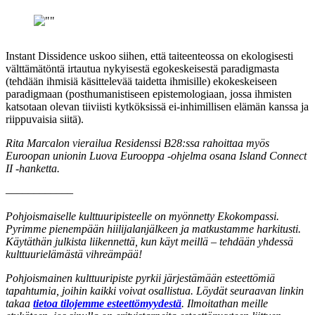
Instant Dissidence uskoo siihen, että taiteenteossa on ekologisesti
välttämätöntä irtautua nykyisestä egokeskeisestä paradigmasta
(tehdään ihmisiä käsittelevää taidetta ihmisille) ekokeskeiseen
paradigmaan (posthumanistiseen epistemologiaan, jossa ihmisten
katsotaan olevan tiiviisti kytköksissä ei-inhimillisen elämän kanssa ja
riippuvaisia siitä).
Rita Marcalon vierailua Residenssi B28:ssa rahoittaa myös
Euroopan unionin Luova Eurooppa -ohjelma osana Island Connect
II -hanketta.
––––––––––––
Pohjoismaiselle kulttuuripisteelle on myönnetty Ekokompassi.
Pyrimme pienempään hiilijalanjälkeen ja matkustamme harkitusti.
Käytäthän julkista liikennettä, kun käyt meillä – tehdään yhdessä
kulttuurielämästä vihreämpää!
Pohjoismainen kulttuuripiste pyrkii järjestämään esteettömiä
tapahtumia, joihin kaikki voivat osallistua. Löydät seuraavan linkin
takaa
tietoa tilojemme esteettömyydestä
. Ilmoitathan meille