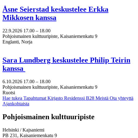
Åsne Seierstad keskustelee Erkka
Mikkosen kanssa
22.9.2026
17.00 –
18.00
Pohjoismainen kulttuuripiste, Kaisaniemenkatu 9
Englanti, Norja
Sara Lundberg keskustelee Philip Teirin
kanssa
6.10.2026
17.00 –
18.00
Pohjoismainen kulttuuripiste, Kaisaniemenkatu 9
Ruotsi
Hae tukea
Tapahtumat
Kirjasto
Residenssi B28
Meistä
Ota yhteyttä
Ajankohtaista
Facebook:
Instagram:
TikTok:
Youtube:
Vimeo:
Pohjoismainen kulttuuripiste
Avataan
Avataan
Avataan
Avataan
Avataan
uuteen
uuteen
uuteen
uuteen
uuteen
Helsinki / Kajsaniemi
välilehteen
välilehteen
välilehteen
välilehteen
välilehteen
PB 231, Kaisaniemenkatu 9