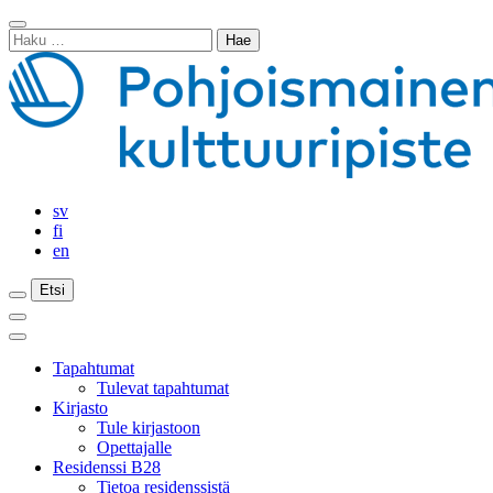
Siirry
Sulje
sisältöön
Haku:
haku
sv
fi
en
Etsi
Etsi
Etsi
Päävalikko
Sulje
päävalikko
Tapahtumat
Tulevat tapahtumat
Kirjasto
Tule kirjastoon
Opettajalle
Residenssi B28
Tietoa residenssistä