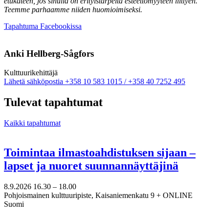
etukäteen, jos sinulla on erityistarpeita esteettömyyteen liittyen.
Teemme parhaamme niiden huomioimiseksi.
Avataan
Tapahtuma Facebookissa
uuteen
välilehteen
Anki Hellberg-Sågfors
Kulttuuri­kehittäjä
Sänd
Lähetä sähköpostia
+358 10 583 1015 / +358 40 7252 495
epost
till
Tulevat tapahtumat
anki.hellberg@nkk.org
Kaikki tapahtumat
Toimintaa ilmastoahdistuksen sijaan –
lapset ja nuoret suunnannäyttäjinä
8.9.2026
16.30 –
18.00
Pohjoismainen kulttuuripiste, Kaisaniemenkatu 9 + ONLINE
Suomi