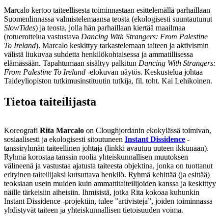
Marcalo kertoo taiteellisesta toiminnastaan esittelemällä parhaillaan
Suomenlinnassa valmistelemaansa teosta (ekologisesti suuntautunut
SlowTides
) ja teosta, jolla hän parhaillaan kiertää maailmaa
(rotuerottelua vastustava
Dancing With Strangers: From Palestine
To Ireland
). Marcalo keskittyy tarkastelemaan taiteen ja aktivismin
välistä liukuvaa suhdetta henkilökohtaisessa ja ammatillisessa
elämässään. Tapahtumaan sisältyy palkitun
Dancing With Strangers:
From Palestine To Ireland
-elokuvan näytös. Keskustelua johtaa
Taideyliopiston tutkimusinstituutin tutkija, fil. toht. Kai Lehikoinen.
Tietoa taiteilijasta
Koreografi
Rita Marcalo
on Cloughjordanin ekokylässä toimivan,
sosiaalisesti ja ekologisesti sitoutuneen
Instant Dissidence
-
tanssiryhmän taiteellinen johtaja (linkki avautuu uuteen ikkunaan).
Ryhmä korostaa tanssin roolia yhteiskunnallisen muutoksen
välineenä ja vastustaa ajatusta taiteesta objektina, jonka on tuottanut
erityinen taiteilijaksi kutsuttava henkilö. Ryhmä kehittää (ja esittää)
teoksiaan usein muiden kuin ammattitaiteilijoiden kanssa ja keskittyy
näille tärkeisiin aiheisiin. Ihmisistä, jotka Rita kokoaa kuhunkin
Instant Dissidence -projektiin, tulee ”artivisteja”, joiden toiminnassa
yhdistyvät taiteen ja yhteiskunnallisen tietoisuuden voima.