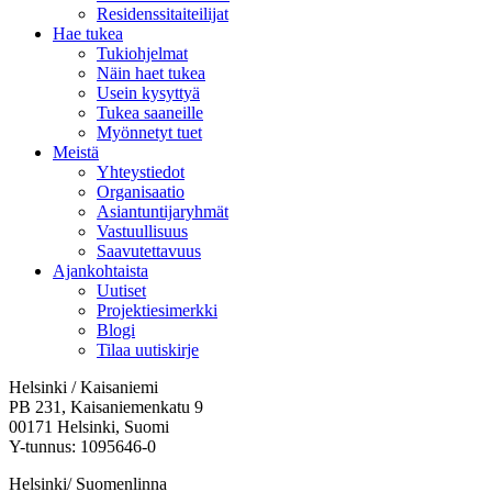
Residenssitaiteilijat
Hae tukea
Tukiohjelmat
Näin haet tukea
Usein kysyttyä
Tukea saaneille
Myönnetyt tuet
Meistä
Yhteystiedot
Organisaatio
Asiantuntijaryhmät
Vastuullisuus
Saavutettavuus
Ajankohtaista
Uutiset
Projektiesimerkki
Blogi
Tilaa uutiskirje
Helsinki / Kaisaniemi
PB 231, Kaisaniemenkatu 9
00171 Helsinki, Suomi
Y-tunnus: 1095646-0
Helsinki/ Suomenlinna