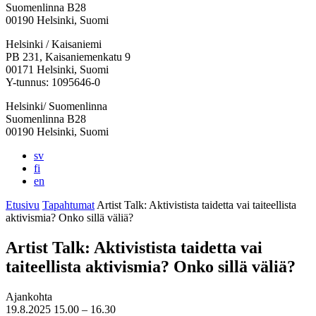
Suomenlinna B28
00190 Helsinki, Suomi
Facebook:
Instagram:
TikTok:
Youtube:
Vimeo:
Helsinki / Kaisaniemi
Avataan
Avataan
Avataan
Avataan
Avataan
PB 231, Kaisaniemenkatu 9
uuteen
uuteen
uuteen
uuteen
uuteen
00171 Helsinki, Suomi
välilehteen
välilehteen
välilehteen
välilehteen
välilehteen
Y-tunnus: 1095646-0
Helsinki/ Suomenlinna
Suomenlinna B28
00190 Helsinki, Suomi
sv
fi
en
Etusivu
Tapahtumat
Artist Talk: Aktivistista taidetta vai taiteellista
aktivismia? Onko sillä väliä?
Artist Talk: Aktivistista taidetta vai
taiteellista aktivismia? Onko sillä väliä?
Ajankohta
19.8.2025
15.00 –
16.30