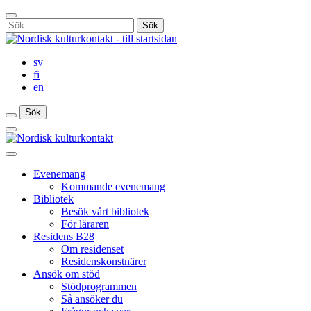
Gå
Stäng
till
Sök
sökfält
innehåll
efter:
sv
fi
en
Sök
Sök
Sök
Huvudmeny
Stäng
huvudmenyn
Evenemang
Kommande evenemang
Bibliotek
Besök vårt bibliotek
För läraren
Residens B28
Om residenset
Residenskonstnärer
Ansök om stöd
Stödprogrammen
Så ansöker du