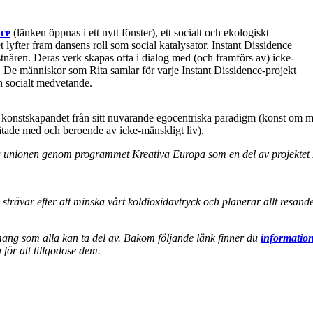
nce
(länken öppnas i ett nytt fönster), ett socialt och ekologiskt
yfter fram dansens roll som social katalysator. Instant Dissidence
tnären. Deras verk skapas ofta i dialog med (och framförs av) icke-
. De människor som Rita samlar för varje Instant Dissidence-projekt
ch socialt medvetande.
a konstskapandet från sitt nuvarande egocentriska paradigm (konst om mä
tade med och beroende av icke-mänskligt liv).
a unionen genom programmet Kreativa Europa som en del av projektet 
i strävar efter att minska vårt koldioxidavtryck och planerar allt resa
emang som alla kan ta del av. Bakom följande länk finner du
information
för att tillgodose dem.