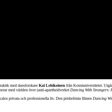
 praktik med dansforskare
Kai Lehikoinen
från Konstuniversitetet. Utg
nerar med världen över (anti-apartheidverket
Dancing With Strangers: F
alos privata och professionella liv. Den prisbelönta filmen
Dancing Wit