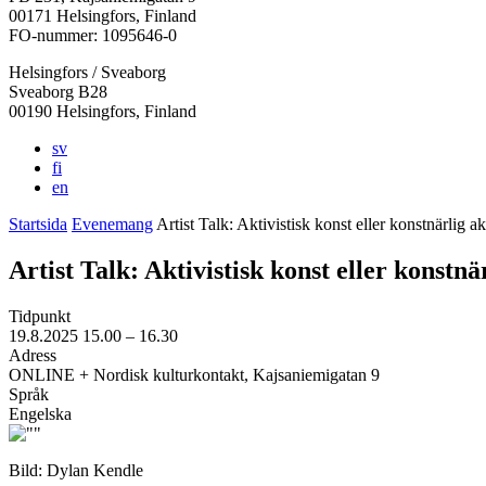
i
i
i
i
i
00171 Helsingfors, Finland
en
en
en
en
en
FO-nummer: 1095646-0
ny
ny
ny
ny
ny
Helsingfors / Sveaborg
flik
flik
flik
flik
flik
Sveaborg B28
00190 Helsingfors, Finland
sv
fi
en
Startsida
Evenemang
Artist Talk: Aktivistisk konst eller konstnärlig a
Artist Talk: Aktivistisk konst eller konstn
Tidpunkt
19.8.2025
15.00 –
16.30
Adress
ONLINE + Nordisk kulturkontakt, Kajsaniemigatan 9
Språk
Engelska
Bild: Dylan Kendle