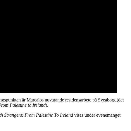
ångspunkten är Marcalos nuvarande residensarbete på Sveaborg (det
rom Palestine to Ireland
).
h Strangers: From Palestine To Ireland
visas under evenemanget.