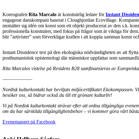
Koreografen
Rita Marcalo
är konstnärlig ledare för
Instant Disside
engagerat danskompani baserat i Cloughjordan Ecovillage. Kompaniet l
motsätter sig idén om konst som ett objekt producerat av den s.k. kons
professionella konstnärer, med fokus på frågor som är viktiga för dem
blir ”artivister” som förverkligar kraften i att koppla samman konst o
Instant Dissidence tror på den ekologiska nödvändigheten av att flytt
posthumanistisk epistemologi där människor uppfattas som sammanflä
Rita Marcalos vistelse på Residens B28 samfinansieras av Europeisk
––––––––––––
Nordisk kulturkontakt har beviljats miljöcertifikatet Ekokompassen. V
besöker oss, så bidrar också du till ett grönare kulturliv!
Vi på Nordisk kulturkontakt strävar efter att ordna tillgängliga even
om du har särskilda tillgänglighetsbehov – vi kommer göra vårt bästa 
Öppnas
Evenemanget på Facebook
i
en
ny