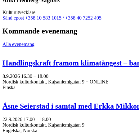
Anki Hellberg-Sågfors
flik
Kultur­utvecklare
Sänd
Sänd epost
+358 10 583 1015 / +358 40 7252 495
epost
till
Kommande evenemang
anki.hellberg@nkk.org
Alla evenemang
Handlingskraft framom klimatångest – ba
8.9.2026
16.30 –
18.00
Nordisk kulturkontakt, Kajsaniemigatan 9 + ONLINE
Finska
Åsne Seierstad i samtal med Erkka Mikko
22.9.2026
17.00 –
18.00
Nordisk kulturkontakt, Kajsaniemigatan 9
Engelska, Norska