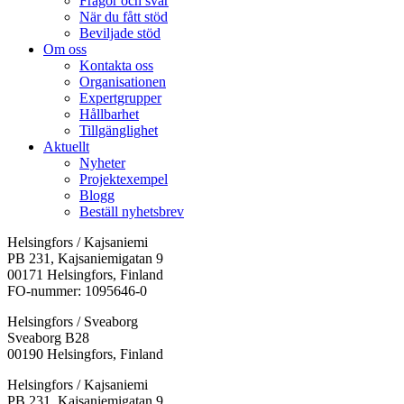
Frågor och svar
När du fått stöd
Beviljade stöd
Om oss
Kontakta oss
Organisationen
Expertgrupper
Hållbarhet
Tillgänglighet
Aktuellt
Nyheter
Projektexempel
Blogg
Beställ nyhetsbrev
Helsingfors / Kajsaniemi
PB 231, Kajsaniemigatan 9
00171 Helsingfors, Finland
FO-nummer: 1095646-0
Helsingfors / Sveaborg
Sveaborg B28
00190 Helsingfors, Finland
Facebook:
Instagram:
TikTok:
Youtube:
Vimeo:
Helsingfors / Kajsaniemi
Öppnas
Öppnas
Öppnas
Öppnas
Öppnas
PB 231, Kajsaniemigatan 9