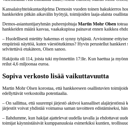
Kansalaisyhteiskuntaohjelma Demosin vuoden toinen hakukierros houk
hankkeiden pitkän aikavälin hyötyjä, toimijoiden laaja-alaista osallis
Demos-asiantuntijaryhmän puheenjohtaja
Martin Mohr Olsen
toteaa
hankkeiden määrä kasvaa, vaakakupissa painavat ennen kaikkea ehdote
– Huolellisesti mietitty hakemus ei synny tyhjästä. Arvioimme erityis
empiiristä näyttöä, kuten väestötutkimus? Hyvin perustellut hankkeet s
selvitettävä etukäteen, Olsen sanoo.
Hakijoita oli 114, joista tuki myönnettiin 17:lle. Kun haettua ja myö
reilut 4,6 miljoonaa euroa.
Sopiva verkosto lisää vaikuttavuutta
Martin Mohr Olsen korostaa, että hankkeeseen osallistuvien toimijoiden
edellyttävät verkostoilta potentiaalia.
– On sallittua, että suurempi järjestö aktivoi kansalliset alajärjestöns
järjestöt voivat yhdistää voimansa saman tavoitteen edistämiseksi, hän
– Ilahdumme, kun hakijat ajattelevat uudella tavalla ja ehdottavat uude
toimijat käynnistäisivät kumppanuuksia esimerkiksi kuntien, teollisuud