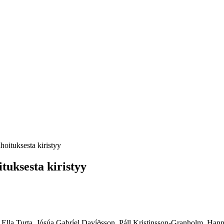
hoituksesta kiristyy
tuksesta kiristyy
, Ella Turta, Jósúa Gabríel Davíðsson, Páll Kristinsson-Granholm, H