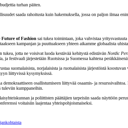
udjettia turhan päiten.
llisuudet saada rahoitusta kuin hakemuksella, jossa on paljon ilmaa e
e Future of Fashion
sai tukea toimintaan, joka vahvistaa yritysvastuuta
ttaakseen kampanjan ja puuttuakseen yhteen aikamme globaalista uhista
n tukea, jotta ne voisivat luoda kestävää kehitystä edistävän
Nordic Per
la, ja festivaali järjestetään Ruotsissa ja Suomessa kahtena peräkkäisen
ustaa suomalaisista, norjalaisista ja ruotsalaisista järjestöistä koostuva
yyn liittyvissä kysymyksissä.
 demokraattiseen osallistumiseen liittyvää osaamis- ja resurssivaihtoa.
ä tuleviin kumppaneihin.
aisyhteiskunnan ja poliittisten päättäjien tarpeisiin saada näyttöön peru
nferenssi voitaisiin laajentaa yhteispohjoismaiseksi.
jankohtaista