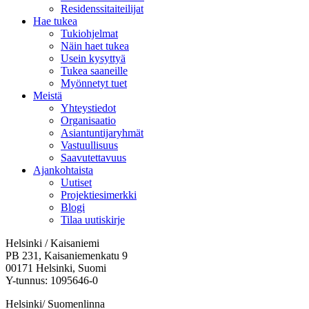
Residenssitaiteilijat
Hae tukea
Tukiohjelmat
Näin haet tukea
Usein kysyttyä
Tukea saaneille
Myönnetyt tuet
Meistä
Yhteystiedot
Organisaatio
Asiantuntijaryhmät
Vastuullisuus
Saavutettavuus
Ajankohtaista
Uutiset
Projektiesimerkki
Blogi
Tilaa uutiskirje
Helsinki / Kaisaniemi
PB 231, Kaisaniemenkatu 9
00171 Helsinki, Suomi
Y-tunnus: 1095646-0
Helsinki/ Suomenlinna