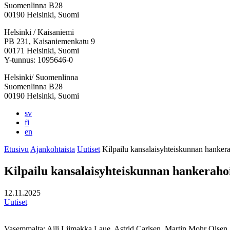
Suomenlinna B28
00190 Helsinki, Suomi
Facebook:
Instagram:
TikTok:
Youtube:
Vimeo:
Helsinki / Kaisaniemi
Avataan
Avataan
Avataan
Avataan
Avataan
PB 231, Kaisaniemenkatu 9
uuteen
uuteen
uuteen
uuteen
uuteen
00171 Helsinki, Suomi
välilehteen
välilehteen
välilehteen
välilehteen
välilehteen
Y-tunnus: 1095646-0
Helsinki/ Suomenlinna
Suomenlinna B28
00190 Helsinki, Suomi
sv
fi
en
Etusivu
Ajankohtaista
Uutiset
Kilpailu kansalaisyhteiskunnan hankera
Kilpailu kansalaisyhteiskunnan hankerahoi
12.11.2025
Uutiset
Vasemmalta: Aili Liimakka Laue, Astrid Carlsen, Martin Mohr Olsen