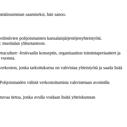
nimmäissumman saamiseksi, hän sanoo.
 edistävien pohjoismaisten kansalaisjärjestöjenyhteistyötä.
: muotialan ylituotantoon.
maculture
-festivaalin konseptin, organisaation toimintaperiaatteet ja
ä vuonna.
n verkoston, jonka tarkoituksena on vahvistaa yhteistyötä ja saada lisää
 Pohjoismaiden välistä verkostoitumista vahvistetaan avoimilla
stuvaa tietoa, jonka avulla voidaan lisätä yhteiskunnan