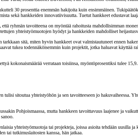
utteli 30 prosenttia enemmän hakijoita kuin ensimmäinen. Tukipäätökse
tamista sekä hankkeiden innovatiivisuutta. Tuetut hankkeet edustavat laa
, että ryhmän tavoitteena on myöntää rahoitusta mahdollisimman monenla
ttujen yhteistyömuotojen hyödyt ja hankkeiden mahdolliset heijastusv
en tarkkaan sitä, miten hyvin hankkeet ovat valmistautuneet ennen hake
aavat tukea todennäköisemmin kuin projektit, jotka haluavat käyttää raha
nnettyä kokonaismäärää verrataan toisiinsa, myöntöprosentiksi tulee 15,9
 tulisi sitoutua yhteistyöhön ja sen tavoitteeseen jo hakuvaiheessa. Yh
ä kussakin Pohjoismaassa, mutta hankkeen tavoittavuus laajenee ja vaikutta
 sanoo.
nlaisia yhteistyömuotoja tai projekteja, joissa asioita tehdään uusilla j
en tai tutkimuslaitosten kanssa, hän jatkaa.