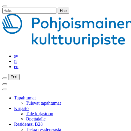
Siirry
Sulje
sisältöön
Haku:
haku
sv
fi
en
Etsi
Etsi
Etsi
Päävalikko
Sulje
päävalikko
Tapahtumat
Tulevat tapahtumat
Kirjasto
Tule kirjastoon
Opettajalle
Residenssi B28
Tietoa residenssistä