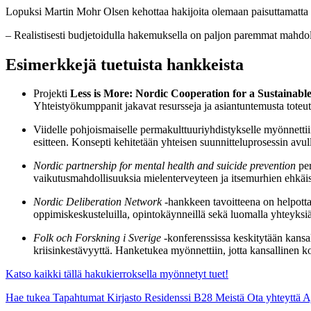
Lopuksi Martin Mohr Olsen kehottaa hakijoita olemaan paisuttamatta b
– Realistisesti budjetoidulla hakemuksella on paljon paremmat mahdo
Esimerkkejä tuetuista hankkeista
Projekti
Less is More: Nordic Cooperation for a Sustainabl
Yhteistyökumppanit jakavat resursseja ja asiantuntemusta toteu
Viidelle pohjoismaiselle permakulttuuriyhdistykselle myönnettii
esitteen. Konsepti kehitetään yhteisen suunnitteluprosessin avul
Nordic partnership for mental health and suicide prevention
per
vaikutusmahdollisuuksia mielenterveyteen ja itsemurhien ehkäis
Nordic Deliberation Network
-hankkeen tavoitteena on helpottaa
oppimiskeskusteluilla, opintokäynneillä sekä luomalla yhteyksi
Folk och Forskning i Sverige
-konferenssissa keskitytään kansal
kriisinkestävyyttä. Hanketukea myönnettiin, jotta kansallinen ko
Katso kaikki tällä hakukierroksella myönnetyt tuet!
Hae tukea
Tapahtumat
Kirjasto
Residenssi B28
Meistä
Ota yhteyttä
A