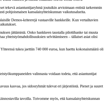
t tekevä asiantuntijaryhmä joutuikin arvioimaan entistä tarkemmin
jasti pohjoismaisen kansalaisyhteiskunnan vaikutusalueita.
isille Demos-kriteerejä vastaaville hankkeille. Kun vertailtavien
aikutukset.
muksen jättämistä. Onko hankkeen taustalla pilottihanke tai muuta
a yhteistyömahdollisuuksien selvittämiseen – tällaiset asiat olisi
. Yhteensä tukea jaettiin 740 000 euroa, kun haettu kokonaismäärä oli
teistyökumppaneiden valinnasta voidaan todeta, että asiantuntijat
vuus kasvaa, jos sidosryhmät tulevat eri järjestöistä. Pienet ja suuret
a kiinnostavilla tavoilla. Toivomme myös, että kansalaisyhteiskunnan