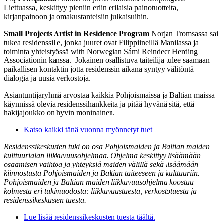
Liettuassa, keskittyy pieniin eriin erilaisia painotuotteita,
kirjanpainoon ja omakustanteisiin julkaisuihin.
Small Projects Artist in Residence Program
Norjan Tromsassa sai
tukea residenssille, jonka juuret ovat Filippiineillä Manilassa ja
toiminta yhteistyössä with Norwegian Sámi Reindeer Herding
Associationin kanssa. Jokainen osallistuva taiteilija tulee saamaan
paikallisen kontaktin jotta residenssin aikana syntyy välitöntä
dialogia ja uusia verkostoja.
Asiantuntijaryhmä arvostaa kaikkia Pohjoismaissa ja Baltian maissa
käynnissä olevia residenssihankkeita ja pitää hyvänä sitä, että
hakijajoukko on hyvin moninainen.
Katso kaikki tänä vuonna myönnetyt tuet
Residenssikeskusten tuki on osa Pohjoismaiden ja Baltian maiden
kulttuurialan liikkuvuusohjelmaa. Ohjelma keskittyy lisäämään
osaamisen vaihtoa ja yhteyksiä maiden välillä sekä lisäämään
kiinnostusta Pohjoismaiden ja Baltian taiteeseen ja kulttuuriin.
Pohjoismaiden ja Baltian maiden liikkuvuusohjelma koostuu
kolmesta eri tukimuodosta: liikkuvuustuesta, verkostotuesta ja
residenssikeskusten tuesta.
Lue lisää residenssikeskusten tuesta täältä.