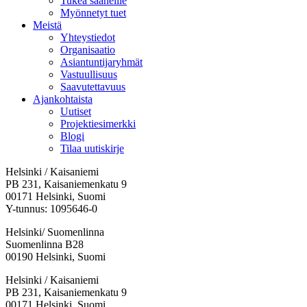
Tukea saaneille
Myönnetyt tuet
Meistä
Yhteystiedot
Organisaatio
Asiantuntijaryhmät
Vastuullisuus
Saavutettavuus
Ajankohtaista
Uutiset
Projektiesimerkki
Blogi
Tilaa uutiskirje
Helsinki / Kaisaniemi
PB 231, Kaisaniemenkatu 9
00171 Helsinki, Suomi
Y-tunnus: 1095646-0
Helsinki/ Suomenlinna
Suomenlinna B28
00190 Helsinki, Suomi
Facebook:
Instagram:
TikTok:
Youtube:
Vimeo:
Helsinki / Kaisaniemi
Avataan
Avataan
Avataan
Avataan
Avataan
PB 231, Kaisaniemenkatu 9
uuteen
uuteen
uuteen
uuteen
uuteen
00171 Helsinki, Suomi