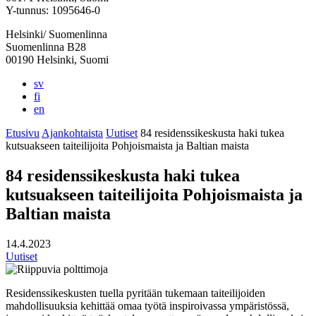
välilehteen
välilehteen
välilehteen
välilehteen
välilehteen
Y-tunnus: 1095646-0
Helsinki/ Suomenlinna
Suomenlinna B28
00190 Helsinki, Suomi
sv
fi
en
Etusivu
Ajankohtaista
Uutiset
84 residenssikeskusta haki tukea
kutsuakseen taiteilijoita Pohjoismaista ja Baltian maista
84 residenssikeskusta haki tukea
kutsuakseen taiteilijoita Pohjoismaista ja
Baltian maista
14.4.2023
Uutiset
Residenssikeskusten tuella pyritään tukemaan taiteilijoiden
mahdollisuuksia kehittää omaa työtä inspiroivassa ympäristössä,