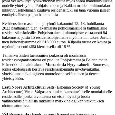
jossa voi keskittyä työskentelyyn mutta myös saada mahdollisuuksia
uudelle yhteistyölle. Pohjoismaiden ja Baltian maiden kulttuurialan
liikkuvuusohjelmaan kuuluva residenssituki sai tänä vuonna jälleen
ennätyksellisen paljon hakemuksia.
Residenssituen asiantuntijaryhmä kokoontui 12.-13. huhtikuuta
2023 päättämään tuen jakamisesta pohjoismaisille ja balttialaisille
residenssikeskuksille. Pohjoismainen kulttuuripiste vastaanotti 84
hakemusta, joista 15 residenssiohjelmalle myönnettiin tukea. Jaetun
tuen kokonaissumma oli 616 000 euroa. Kilpailu tuesta on kovaa ja
myöntöprosentti tällä kierroksella oli 18 %.
Tämänkertaisten tuensaajien joukossa oli moninaisia
residenssiorganisaatioita eri puolilta Pohjoismaita ja Baltian maita.
Esimerkkinä mainittakoon
Mustarinda
Hyrynsalmelta, Suomesta,
jonka ekologisesti kestävä residenssitoiminta myötävaikuttaa
yhteiskunnan ekologiseen muutokseen sekä taiteen ja tieteen
yhteistyöhön.
Eesti Noore Arhitektuuri Selts
(Estonian Society of Young
Architecture) Viron Valgasta sai tukea kansainväliselle monialaiselle
residenssille, jonka tavoitteena on etsiä, löytää ja luoda
vaihtoehtoisia tilallisia ratkaisuja markkinalogiikan vaikutuksen
ulottumattomissa.
VšĮ Priespauda
/ hands on press Kaunaksen kaupungissa