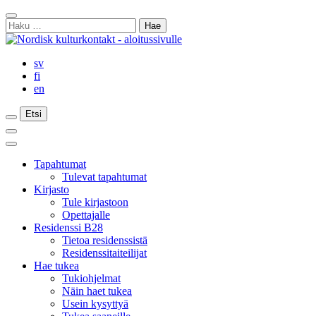
Siirry
Sulje
sisältöön
Haku:
haku
sv
fi
en
Etsi
Etsi
Etsi
Päävalikko
Sulje
päävalikko
Tapahtumat
Tulevat tapahtumat
Kirjasto
Tule kirjastoon
Opettajalle
Residenssi B28
Tietoa residenssistä
Residenssitaiteilijat
Hae tukea
Tukiohjelmat
Näin haet tukea
Usein kysyttyä