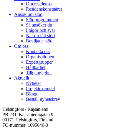
Om residenset
Residenskonstnärer
Ansök om stöd
Stödprogrammen
Så ansöker du
Frågor och svar
När du fått stöd
Beviljade stöd
Om oss
Kontakta oss
Organisationen
Expertgrupper
Hållbarhet
Tillgänglighet
Aktuellt
Nyheter
Projektexempel
Blogg
Beställ nyhetsbrev
Helsingfors / Kajsaniemi
PB 231, Kajsaniemigatan 9
00171 Helsingfors, Finland
FO-nummer: 1095646-0