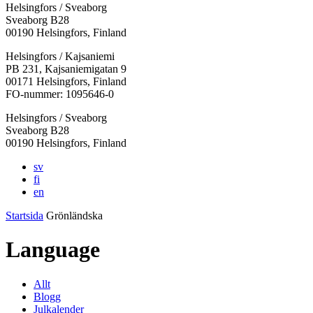
Helsingfors / Sveaborg
Sveaborg B28
00190 Helsingfors, Finland
Facebook:
Instagram:
TikTok:
Youtube:
Vimeo:
Helsingfors / Kajsaniemi
Öppnas
Öppnas
Öppnas
Öppnas
Öppnas
PB 231, Kajsaniemigatan 9
i
i
i
i
i
00171 Helsingfors, Finland
en
en
en
en
en
FO-nummer: 1095646-0
ny
ny
ny
ny
ny
Helsingfors / Sveaborg
flik
flik
flik
flik
flik
Sveaborg B28
00190 Helsingfors, Finland
sv
fi
en
Startsida
Grönländska
Language
Allt
Blogg
Julkalender