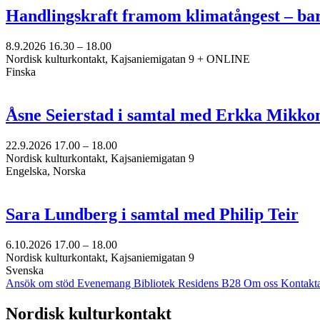
Handlingskraft framom klimatångest – ba
8.9.2026
16.30 –
18.00
Nordisk kulturkontakt, Kajsaniemigatan 9 + ONLINE
Finska
Åsne Seierstad i samtal med Erkka Mikko
22.9.2026
17.00 –
18.00
Nordisk kulturkontakt, Kajsaniemigatan 9
Engelska, Norska
Sara Lundberg i samtal med Philip Teir
6.10.2026
17.00 –
18.00
Nordisk kulturkontakt, Kajsaniemigatan 9
Svenska
Ansök om stöd
Evenemang
Bibliotek
Residens B28
Om oss
Kontakt
Facebook:
Instagram:
TikTok:
Youtube:
Vimeo:
Nordisk kulturkontakt