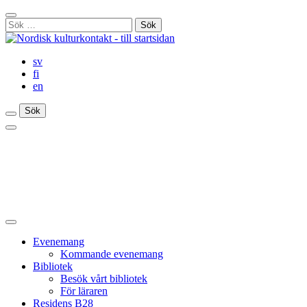
Gå
Stäng
till
Sök
sökfält
innehåll
efter:
sv
fi
en
Sök
Sök
Sök
Huvudmeny
Stäng
huvudmenyn
Evenemang
Kommande evenemang
Bibliotek
Besök vårt bibliotek
För läraren
Residens B28