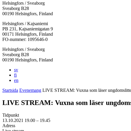
Helsingfors / Sveaborg
Sveaborg B28
00190 Helsingfors, Finland
Facebook:
Instagram:
TikTok:
Youtube:
Vimeo:
Helsingfors / Kajsaniemi
Öppnas
Öppnas
Öppnas
Öppnas
Öppnas
PB 231, Kajsaniemigatan 9
i
i
i
i
i
00171 Helsingfors, Finland
en
en
en
en
en
FO-nummer: 1095646-0
ny
ny
ny
ny
ny
Helsingfors / Sveaborg
flik
flik
flik
flik
flik
Sveaborg B28
00190 Helsingfors, Finland
sv
fi
en
Startsida
Evenemang
LIVE STREAM: Vuxna som läser ungdoms­litte
LIVE STREAM: Vuxna som läser ungdoms­l
Tidpunkt
13.10.2021
19.00 –
19.45
Adress
Live stream