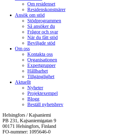
Om residenset
Residenskonstnärer
Ansök om stöd
Stödprogrammen
Så ansöker du
Frågor och svar
När du fått stöd
Beviljade stöd
Om oss
Kontakta oss
Organisationen
Expertgrupper
Hållbarhet
Tillgänglighet
Aktuellt
Nyheter
Projektexempel
Blogg
Beställ nyhetsbrev
Helsingfors / Kajsaniemi
PB 231, Kajsaniemigatan 9
00171 Helsingfors, Finland
FO-nummer: 1095646-0