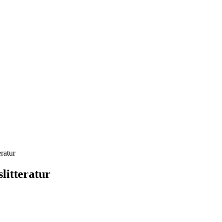
ratur
itteratur