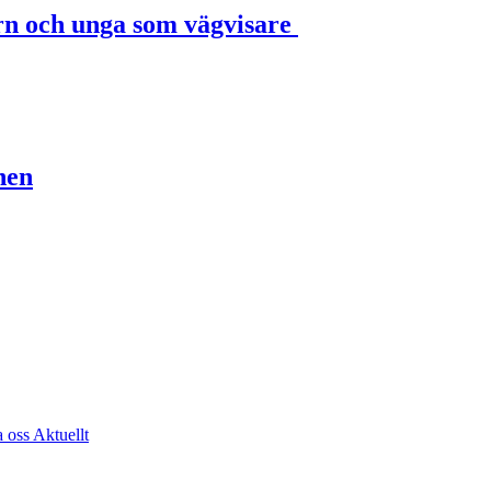
rn och unga som vägvisare
nen
a oss
Aktuellt