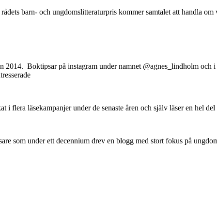
 rådets barn- och ungdomslitteraturpris kommer samtalet att handla om 
 2014. Boktipsar på instagram under namnet @agnes_lindholm och i ra
ntresserade
 i flera läsekampanjer under de senaste åren och själv läser en hel del
psare som under ett decennium drev en blogg med stort fokus på ungd