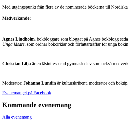
Med utgångspunkt från flera av de nominerade böckerna till Nordiska
Medverkande:
Agnes Lindholm
, bokbloggare som bloggat på Agnes bokblogg sedan
Unga läsare
, som ordnar bokcirklar och författarträffar för unga boki
Christian Lilja
är en läsintresserad gymnasieelev som också medverkat
Moderator:
Johanna Lundin
är kulturskribent, moderator och bokti
Öppnas
Evenemanget på Facebook
i
en
Kommande evenemang
ny
flik
Alla evenemang