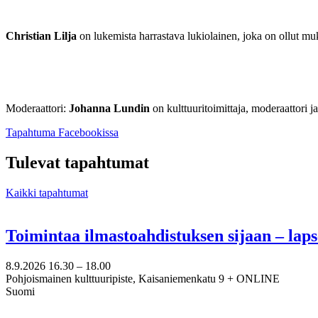
Christian Lilja
on lukemista harrastava lukiolainen, joka on ollut mu
Moderaattori:
Johanna Lundin
on kulttuuritoimittaja, moderaattori 
Avataan
Tapahtuma Facebookissa
uuteen
välilehteen
Tulevat tapahtumat
Kaikki tapahtumat
Toimintaa ilmastoahdistuksen sijaan – lap
8.9.2026
16.30 –
18.00
Pohjoismainen kulttuuripiste, Kaisaniemenkatu 9 + ONLINE
Suomi