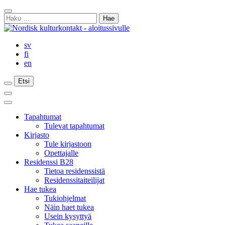
Siirry
Sulje
sisältöön
Haku:
haku
sv
fi
en
Etsi
Etsi
Etsi
Päävalikko
Sulje
päävalikko
Tapahtumat
Tulevat tapahtumat
Kirjasto
Tule kirjastoon
Opettajalle
Residenssi B28
Tietoa residenssistä
Residenssitaiteilijat
Hae tukea
Tukiohjelmat
Näin haet tukea
Usein kysyttyä