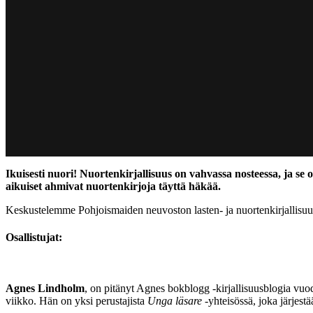
Ikuisesti nuori! Nuortenkirjallisuus on vahvassa nosteessa, ja s
aikuiset ahmivat nuortenkirjoja täyttä häkää.
Keskustelemme Pohjoismaiden neuvoston lasten- ja nuortenkirjallisuusp
Osallistujat:
Agnes Lindholm
, on pitänyt Agnes bokblogg -kirjallisuusblogia vuo
viikko. Hän on yksi perustajista
Unga läsare
-yhteisössä, joka järjestää