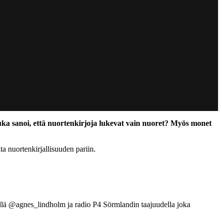
kuka sanoi, että nuortenkirjoja lukevat vain nuoret? Myös monet
a nuortenkirjallisuuden pariin.
ellä @agnes_lindholm ja radio P4 Sörmlandin taajuudella joka