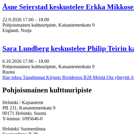
Åsne Seierstad keskustelee Erkka Mikkose
22.9.2026
17.00 –
18.00
Pohjoismainen kulttuuripiste, Kaisaniemenkatu 9
Englanti, Norja
Sara Lundberg keskustelee Philip Teirin 
6.10.2026
17.00 –
18.00
Pohjoismainen kulttuuripiste, Kaisaniemenkatu 9
Ruotsi
Hae tukea
Tapahtumat
Kirjasto
Residenssi B28
Meistä
Ota yhteyttä
A
Facebook:
Instagram:
TikTok:
Youtube:
Vimeo:
Pohjoismainen kulttuuripiste
Avataan
Avataan
Avataan
Avataan
Avataan
uuteen
uuteen
uuteen
uuteen
uuteen
Helsinki / Kajsaniemi
välilehteen
välilehteen
välilehteen
välilehteen
välilehteen
PB 231, Kaisaniemenkatu 9
00171 Helsinki, Suomi
Y-tunnus: 1095646-0
Helsinki/ Suomenlinna