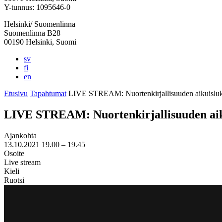
välilehteen
välilehteen
välilehteen
välilehteen
välilehteen
Y-tunnus: 1095646-0
Helsinki/ Suomenlinna
Suomenlinna B28
00190 Helsinki, Suomi
sv
fi
en
Etusivu
Tapahtumat
LIVE STREAM: Nuorten­kirjallisuuden aikuisluk
LIVE STREAM: Nuorten­kirjallisuuden aik
Ajankohta
13.10.2021
19.00 –
19.45
Osoite
Live stream
Kieli
Ruotsi