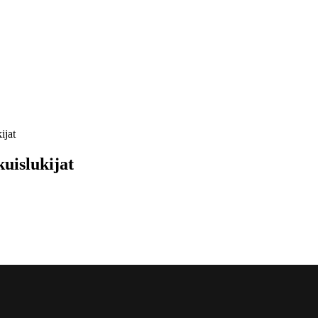
ijat
uislukijat