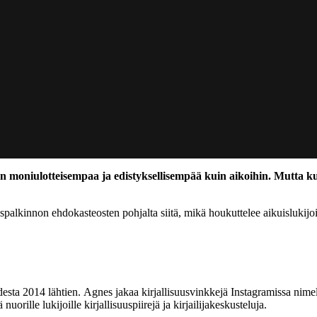
e on moniulotteisempaa ja edistyksellisempää kuin aikoihin. Mutta 
alkinnon ehdokasteosten pohjalta siitä, mikä houkuttelee aikuislukijoit
desta 2014 lähtien. Agnes jakaa kirjallisuusvinkkejä Instagramissa nim
 nuorille lukijoille kirjallisuuspiirejä ja kirjailijakeskusteluja.