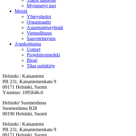
Tukea saaneille
Myönnetyt tuet
Meistä
Yhteystiedot
Organisaatio
Asiantuntijaryhmät
Vastuullisuus
Saavutettavuus
Ajankohtaista
Uutiset
Projektiesimerkki
Blogi
Tilaa uutiskirje
Helsinki / Kaisaniemi
PB 231, Kaisaniemenkatu 9
00171 Helsinki, Suomi
Y-tunnus: 1095646-0
Helsinki/ Suomenlinna
Suomenlinna B28
00190 Helsinki, Suomi
Facebook:
Instagram:
TikTok:
Youtube:
Vimeo:
Helsinki / Kaisaniemi
Avataan
Avataan
Avataan
Avataan
Avataan
PB 231, Kaisaniemenkatu 9
uuteen
uuteen
uuteen
uuteen
uuteen
00171 Helsinki, Suomi