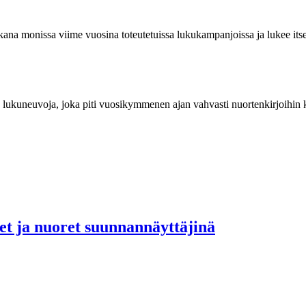
kana monissa viime vuosina toteutetuissa lukukampanjoissa ja lukee itsek
ja lukuneuvoja, joka piti vuosikymmenen ajan vahvasti nuortenkirjoihin k
set ja nuoret suunnannäyttäjinä