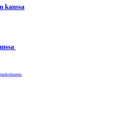
n kanssa
kanssa
jankohtaista