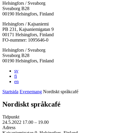
Helsingfors / Sveaborg
Sveaborg B28
00190 Helsingfors, Finland
Facebook:
Instagram:
TikTok:
Youtube:
Vimeo:
Helsingfors / Kajsaniemi
Öppnas
Öppnas
Öppnas
Öppnas
Öppnas
PB 231, Kajsaniemigatan 9
i
i
i
i
i
00171 Helsingfors, Finland
en
en
en
en
en
FO-nummer: 1095646-0
ny
ny
ny
ny
ny
Helsingfors / Sveaborg
flik
flik
flik
flik
flik
Sveaborg B28
00190 Helsingfors, Finland
sv
fi
en
Startsida
Evenemang
Nordiskt språkcafé
Nordiskt språkcafé
Tidpunkt
24.5.2022
17.00 –
19.00
Adress
Kajsaniemigatan 9, Helsingfors, Finland