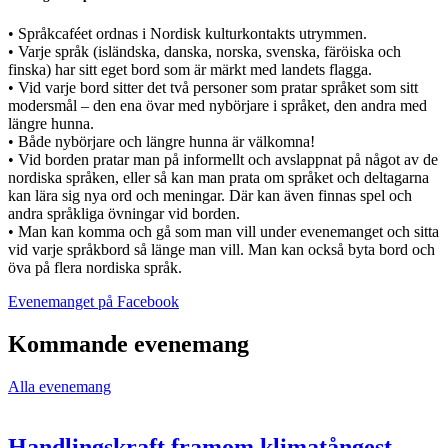
• Språkcaféet ordnas i Nordisk kulturkontakts utrymmen.
• Varje språk (isländska, danska, norska, svenska, färöiska och
finska) har sitt eget bord som är märkt med landets flagga.
• Vid varje bord sitter det två personer som pratar språket som sitt
modersmål – den ena övar med nybörjare i språket, den andra med
längre hunna.
• Både nybörjare och längre hunna är välkomna!
• Vid borden pratar man på informellt och avslappnat på något av de
nordiska språken, eller så kan man prata om språket och deltagarna
kan lära sig nya ord och meningar. Där kan även finnas spel och
andra språkliga övningar vid borden.
• Man kan komma och gå som man vill under evenemanget och sitta
vid varje språkbord så länge man vill. Man kan också byta bord och
öva på flera nordiska språk.
Öppnas
Evenemanget på Facebook
i
en
Kommande evenemang
ny
flik
Alla evenemang
Handlingskraft framom klimatångest –