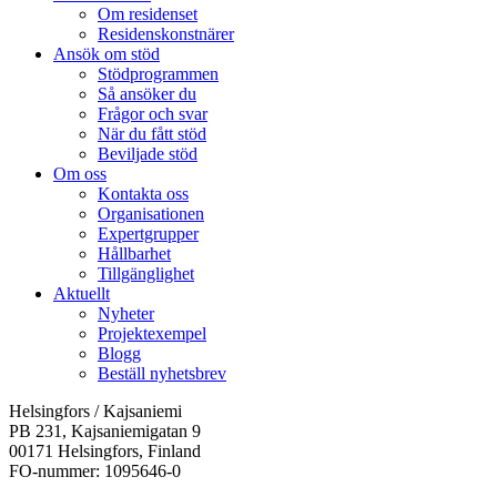
Om residenset
Residenskonstnärer
Ansök om stöd
Stödprogrammen
Så ansöker du
Frågor och svar
När du fått stöd
Beviljade stöd
Om oss
Kontakta oss
Organisationen
Expertgrupper
Hållbarhet
Tillgänglighet
Aktuellt
Nyheter
Projektexempel
Blogg
Beställ nyhetsbrev
Helsingfors / Kajsaniemi
PB 231, Kajsaniemigatan 9
00171 Helsingfors, Finland
FO-nummer: 1095646-0