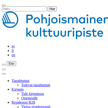
Siirry
Sulje
sisältöön
Haku:
haku
sv
fi
en
Etsi
Etsi
Etsi
Päävalikko
Sulje
päävalikko
Tapahtumat
Tulevat tapahtumat
Kirjasto
Tule kirjastoon
Opettajalle
Residenssi B28
Tietoa residenssistä