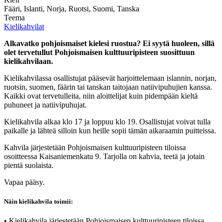
Fääri, Islanti, Norja, Ruotsi, Suomi, Tanska
Teema
Kielikahvilat
Alkavatko pohjoismaiset kielesi ruostua? Ei syytä huoleen, sillä
olet tervetullut Pohjoismaisen kulttuuripisteen suosittuun
kielikahvilaan.
Kielikahvilassa osallistujat pääsevät harjoittelemaan islannin, norjan,
ruotsin, suomen, fäärin tai tanskan taitojaan natiivipuhujien kanssa.
Kaikki ovat tervetulleita, niin aloittelijat kuin pidempään kieltä
puhuneet ja natiivipuhujat.
Kielikahvila alkaa klo 17 ja loppuu klo 19. Osallistujat voivat tulla
paikalle ja lähteä silloin kun heille sopii tämän aikaraamin puitteissa.
Kahvila järjestetään Pohjoismaisen kulttuuripisteen tiloissa
osoitteessa Kaisaniemenkatu 9. Tarjolla on kahvia, teetä ja jotain
pientä suolaista.
Vapaa pääsy.
Näin kielikahvila toimii:
• Kielikahvila järjestetään Pohjoismaisen kulttuuripisteen tiloissa.