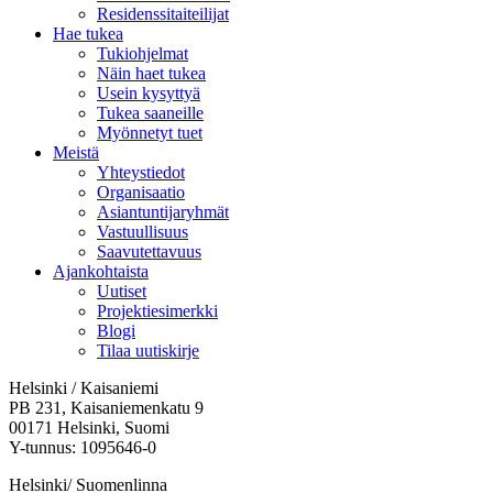
Residenssitaiteilijat
Hae tukea
Tukiohjelmat
Näin haet tukea
Usein kysyttyä
Tukea saaneille
Myönnetyt tuet
Meistä
Yhteystiedot
Organisaatio
Asiantuntijaryhmät
Vastuullisuus
Saavutettavuus
Ajankohtaista
Uutiset
Projektiesimerkki
Blogi
Tilaa uutiskirje
Helsinki / Kaisaniemi
PB 231, Kaisaniemenkatu 9
00171 Helsinki, Suomi
Y-tunnus: 1095646-0
Helsinki/ Suomenlinna