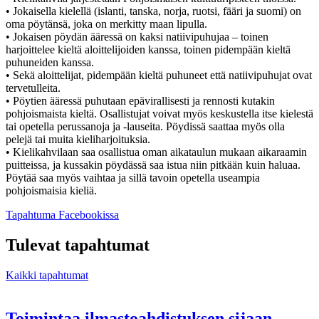
• Jokaisella kielellä (islanti, tanska, norja, ruotsi, fääri ja suomi) on
oma pöytänsä, joka on merkitty maan lipulla.
• Jokaisen pöydän ääressä on kaksi natiivipuhujaa – toinen
harjoittelee kieltä aloittelijoiden kanssa, toinen pidempään kieltä
puhuneiden kanssa.
• Sekä aloittelijat, pidempään kieltä puhuneet että natiivipuhujat ovat
tervetulleita.
• Pöytien ääressä puhutaan epävirallisesti ja rennosti kutakin
pohjoismaista kieltä. Osallistujat voivat myös keskustella itse kielestä
tai opetella perussanoja ja -lauseita. Pöydissä saattaa myös olla
pelejä tai muita kieliharjoituksia.
• Kielikahvilaan saa osallistua oman aikataulun mukaan aikaraamin
puitteissa, ja kussakin pöydässä saa istua niin pitkään kuin haluaa.
Pöytää saa myös vaihtaa ja sillä tavoin opetella useampia
pohjoismaisia kieliä.
Avataan
Tapahtuma Facebookissa
uuteen
välilehteen
Tulevat tapahtumat
Kaikki tapahtumat
Toimintaa ilmastoahdistuksen sijaan –