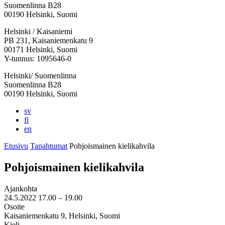
Suomenlinna B28
00190 Helsinki, Suomi
Facebook:
Instagram:
TikTok:
Youtube:
Vimeo:
Helsinki / Kaisaniemi
Avataan
Avataan
Avataan
Avataan
Avataan
PB 231, Kaisaniemenkatu 9
uuteen
uuteen
uuteen
uuteen
uuteen
00171 Helsinki, Suomi
välilehteen
välilehteen
välilehteen
välilehteen
välilehteen
Y-tunnus: 1095646-0
Helsinki/ Suomenlinna
Suomenlinna B28
00190 Helsinki, Suomi
sv
fi
en
Etusivu
Tapahtumat
Pohjois­mainen kieli­kahvila
Pohjois­mainen kieli­kahvila
Ajankohta
24.5.2022
17.00 –
19.00
Osoite
Kaisaniemenkatu 9, Helsinki, Suomi
Kieli