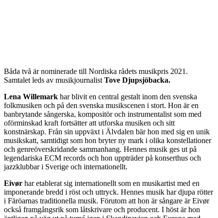
Båda två är nominerade till Nordiska rådets musikpris 2021.
Samtalet leds av musikjournalist
Tove Djupsjöbacka.
Lena Willemark
har blivit en central gestalt inom den svenska
folkmusiken och på den svenska musikscenen i stort. Hon är en
banbrytande sångerska, kompositör och instrumentalist som med
oförminskad kraft fortsätter att utforska musiken och sitt
konstnärskap. Från sin uppväxt i Älvdalen bär hon med sig en unik
musikskatt, samtidigt som hon bryter ny mark i olika konstellationer
och genreöverskridande sammanhang. Hennes musik ges ut på
legendariska ECM records och hon uppträder på konserthus och
jazzklubbar i Sverige och internationellt.
Eivør
har etablerat sig internationellt som en musikartist med en
imponerande bredd i röst och uttryck. Hennes musik har djupa rötter
i Färöarnas traditionella musik. Förutom att hon är sångare är Eivør
också framgångsrik som låtskrivare och producent. I höst är hon