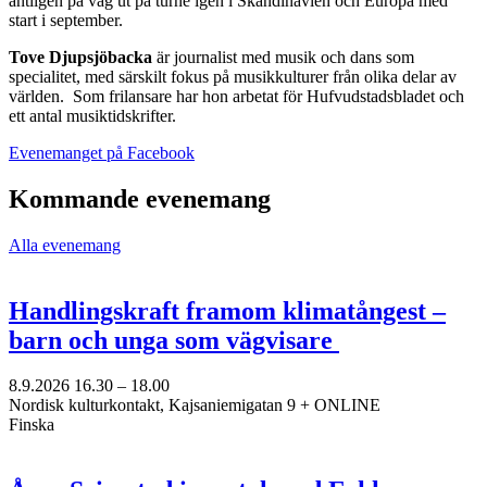
äntligen på väg ut på turné igen i Skandinavien och Europa med
start i september.
Tove Djupsjöbacka
är journalist med musik och dans som
specialitet, med särskilt fokus på musikkulturer från olika delar av
världen. Som frilansare har hon arbetat för Hufvudstadsbladet och
ett antal musiktidskrifter.
Öppnas
Evenemanget på Facebook
i
en
Kommande evenemang
ny
flik
Alla evenemang
Handlingskraft framom klimatångest –
barn och unga som vägvisare
8.9.2026
16.30 –
18.00
Nordisk kulturkontakt, Kajsaniemigatan 9 + ONLINE
Finska