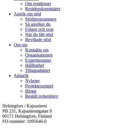
Om residenset
Residenskonstnärer
Ansök om stöd
Stödprogrammen
Så ansöker du
Frågor och svar
När du fått stöd
Beviljade stöd
Om oss
Kontakta oss
Organisationen
Expertgrupper
Hållbarhet
Tillgänglighet
Aktuellt
Nyheter
Projektexempel
Blogg
Beställ nyhetsbrev
Helsingfors / Kajsaniemi
PB 231, Kajsaniemigatan 9
00171 Helsingfors, Finland
FO-nummer: 1095646-0