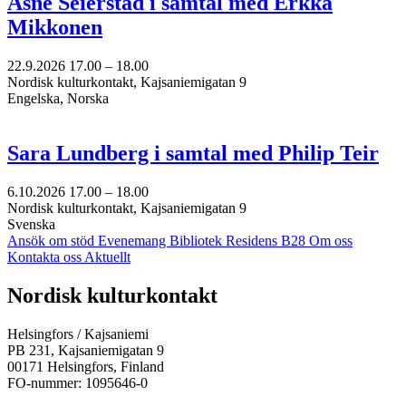
Åsne Seierstad i samtal med Erkka
Mikkonen
22.9.2026
17.00 –
18.00
Nordisk kulturkontakt, Kajsaniemigatan 9
Engelska, Norska
Sara Lundberg i samtal med Philip Teir
6.10.2026
17.00 –
18.00
Nordisk kulturkontakt, Kajsaniemigatan 9
Svenska
Ansök om stöd
Evenemang
Bibliotek
Residens B28
Om oss
Kontakta oss
Aktuellt
Facebook:
Instagram:
TikTok:
Youtube:
Vimeo:
Nordisk kulturkontakt
Öppnas
Öppnas
Öppnas
Öppnas
Öppnas
i
i
i
i
i
Helsingfors / Kajsaniemi
en
en
en
en
en
PB 231, Kajsaniemigatan 9
ny
ny
ny
ny
ny
00171 Helsingfors, Finland
flik
flik
flik
flik
flik
FO-nummer: 1095646-0