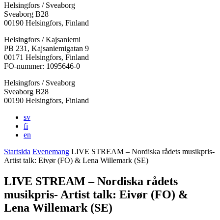
Helsingfors / Sveaborg
Sveaborg B28
00190 Helsingfors, Finland
Facebook:
Instagram:
TikTok:
Youtube:
Vimeo:
Helsingfors / Kajsaniemi
Öppnas
Öppnas
Öppnas
Öppnas
Öppnas
PB 231, Kajsaniemigatan 9
i
i
i
i
i
00171 Helsingfors, Finland
en
en
en
en
en
FO-nummer: 1095646-0
ny
ny
ny
ny
ny
Helsingfors / Sveaborg
flik
flik
flik
flik
flik
Sveaborg B28
00190 Helsingfors, Finland
sv
fi
en
Startsida
Evenemang
LIVE STREAM – Nordiska rådets musikpris-
Artist talk: Eivør (FO) & Lena Willemark (SE)
LIVE STREAM – Nordiska rådets
musikpris- Artist talk: Eivør (FO) &
Lena Willemark (SE)