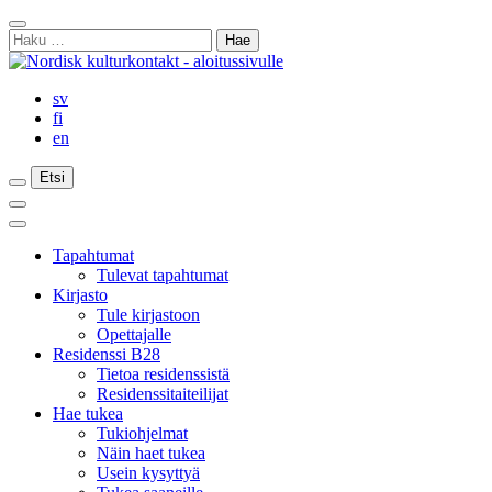
Siirry
Sulje
sisältöön
Haku:
haku
sv
fi
en
Etsi
Etsi
Etsi
Päävalikko
Sulje
päävalikko
Tapahtumat
Tulevat tapahtumat
Kirjasto
Tule kirjastoon
Opettajalle
Residenssi B28
Tietoa residenssistä
Residenssitaiteilijat
Hae tukea
Tukiohjelmat
Näin haet tukea
Usein kysyttyä