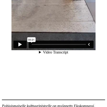
Pohjoismaiselle kulttuuripisteelle on myönnetty Ekokompassi.