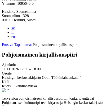
välilehteen
välilehteen
välilehteen
välilehteen
välilehteen
Y-tunnus: 1095646-0
Helsinki/ Suomenlinna
Suomenlinna B28
00190 Helsinki, Suomi
sv
fi
en
Etusivu
Tapahtumat
Pohjoismainen kirjallisuuspiiri
Pohjoismainen kirjallisuuspiiri
Ajankohta
11.11.2026
17.00 –
18.00
Osoite
Helsingin keskustakirjasto Oodi, Töölönlahdenkatu 4
Kieli
Ruotsi, Skandinaaviska
Tervetuloa pohjoismaiseen kirjallisuuspiiriin, jonka toteuttavat
Pohjoismaisen kulttuuripisteen kirjasto ja Helsingin keskustakirjasto