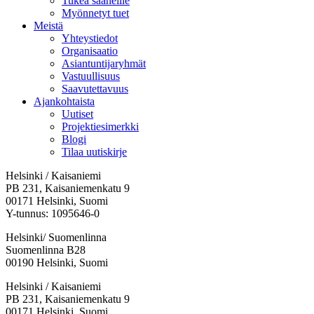
Tukea saaneille
Myönnetyt tuet
Meistä
Yhteystiedot
Organisaatio
Asiantuntijaryhmät
Vastuullisuus
Saavutettavuus
Ajankohtaista
Uutiset
Projektiesimerkki
Blogi
Tilaa uutiskirje
Helsinki / Kaisaniemi
PB 231, Kaisaniemenkatu 9
00171 Helsinki, Suomi
Y-tunnus: 1095646-0
Helsinki/ Suomenlinna
Suomenlinna B28
00190 Helsinki, Suomi
Facebook:
Instagram:
TikTok:
Youtube:
Vimeo:
Helsinki / Kaisaniemi
Avataan
Avataan
Avataan
Avataan
Avataan
PB 231, Kaisaniemenkatu 9
uuteen
uuteen
uuteen
uuteen
uuteen
00171 Helsinki, Suomi