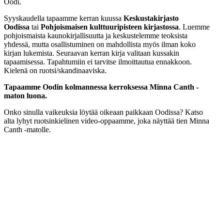
Oodi.
Syyskaudella tapaamme kerran kuussa
Keskustakirjasto
Oodissa
tai
Pohjoismaisen kulttuuripisteen kirjastossa
. Luemme
pohjoismaista kaunokirjallisuutta ja keskustelemme teoksista
yhdessä, mutta osallistuminen on mahdollista myös ilman koko
kirjan lukemista. Seuraavan kerran kirja valitaan kussakin
tapaamisessa. Tapahtumiin ei tarvitse ilmoittautua ennakkoon.
Kielenä on ruotsi/skandinaaviska.
Tapaamme Oodin kolmannessa kerroksessa Minna Canth -
maton luona.
Onko sinulla vaikeuksia löytää oikeaan paikkaan Oodissa? Katso
alta lyhyt ruotsinkielinen video-oppaamme, joka näyttää tien Minna
Canth -matolle.