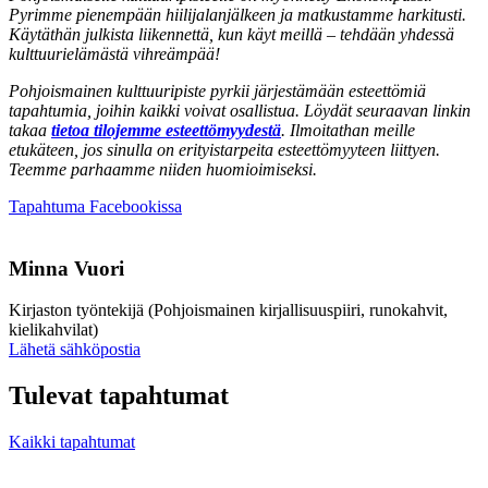
Pyrimme pienempään hiilijalanjälkeen ja matkustamme harkitusti.
Käytäthän julkista liikennettä, kun käyt meillä – tehdään yhdessä
kulttuurielämästä vihreämpää!
Pohjoismainen kulttuuripiste pyrkii järjestämään esteettömiä
tapahtumia, joihin kaikki voivat osallistua. Löydät seuraavan linkin
takaa
tietoa tilojemme esteettömyydestä
. Ilmoitathan meille
etukäteen, jos sinulla on erityistarpeita esteettömyyteen liittyen.
Teemme parhaamme niiden huomioimiseksi.
Avataan
Tapahtuma Facebookissa
uuteen
välilehteen
Minna Vuori
Kirjaston työntekijä (Pohjoismainen kirjallisuuspiiri, runokahvit,
kielikahvilat)
Sänd
Lähetä sähköpostia
epost
till
Tulevat tapahtumat
minna.vuori@nkk.org
Kaikki tapahtumat