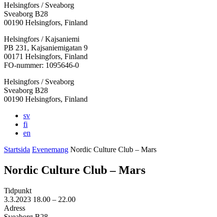
Helsingfors / Sveaborg
Sveaborg B28
00190 Helsingfors, Finland
Facebook:
Instagram:
TikTok:
Youtube:
Vimeo:
Helsingfors / Kajsaniemi
Öppnas
Öppnas
Öppnas
Öppnas
Öppnas
PB 231, Kajsaniemigatan 9
i
i
i
i
i
00171 Helsingfors, Finland
en
en
en
en
en
FO-nummer: 1095646-0
ny
ny
ny
ny
ny
Helsingfors / Sveaborg
flik
flik
flik
flik
flik
Sveaborg B28
00190 Helsingfors, Finland
sv
fi
en
Startsida
Evenemang
Nordic Culture Club – Mars
Nordic Culture Club – Mars
Tidpunkt
3.3.2023
18.00 –
22.00
Adress
Sveaborg B28