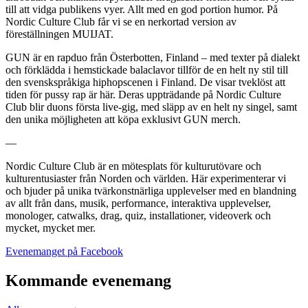
till att vidga publikens vyer. Allt med en god portion humor. På
Nordic Culture Club får vi se en nerkortad version av
föreställningen MUIJAT.
GUN är en rapduo från Österbotten, Finland – med texter på dialekt
och förklädda i hemstickade balaclavor tillför de en helt ny stil till
den svenskspråkiga hiphopscenen i Finland. De visar tveklöst att
tiden för pussy rap är här. Deras uppträdande på Nordic Culture
Club blir duons första live-gig, med släpp av en helt ny singel, samt
den unika möjligheten att köpa exklusivt GUN merch.
—
Nordic Culture Club är en mötesplats för kulturutövare och
kulturentusiaster från Norden och världen. Här experimenterar vi
och bjuder på unika tvärkonstnärliga upplevelser med en blandning
av allt från dans, musik, performance, interaktiva upplevelser,
monologer, catwalks, drag, quiz, installationer, videoverk och
mycket, mycket mer.
Öppnas
Evenemanget på Facebook
i
en
Kommande evenemang
ny
flik