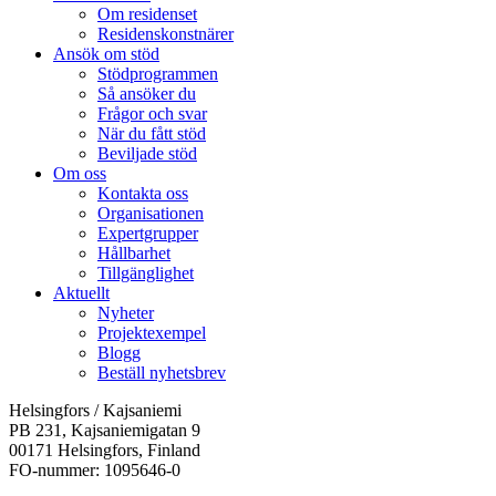
Om residenset
Residenskonstnärer
Ansök om stöd
Stödprogrammen
Så ansöker du
Frågor och svar
När du fått stöd
Beviljade stöd
Om oss
Kontakta oss
Organisationen
Expertgrupper
Hållbarhet
Tillgänglighet
Aktuellt
Nyheter
Projektexempel
Blogg
Beställ nyhetsbrev
Helsingfors / Kajsaniemi
PB 231, Kajsaniemigatan 9
00171 Helsingfors, Finland
FO-nummer: 1095646-0