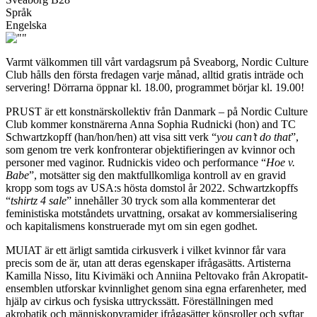
Språk
Engelska
Varmt välkommen till vårt vardagsrum på Sveaborg, Nordic Culture
Club hålls den första fredagen varje månad, alltid gratis inträde och
servering! Dörrarna öppnar kl. 18.00, programmet börjar kl. 19.00!
PRUST är ett konstnärskollektiv från Danmark – på Nordic Culture
Club kommer konstnärerna Anna Sophia Rudnicki (hon) and TC
Schwartzkopff (han/hon/hen) att visa sitt verk “
you can’t do that
”,
som genom tre verk konfronterar objektifieringen av kvinnor och
personer med vaginor. Rudnickis video och performance “
Hoe v.
Babe
”, motsätter sig den maktfullkomliga kontroll av en gravid
kropp som togs av USA:s hösta domstol år 2022. Schwartzkopffs
“
tshirtz 4 sale
” innehåller 30 tryck som alla kommenterar det
feministiska motståndets urvattning, orsakat av kommersialisering
och kapitalismens konstruerade myt om sin egen godhet.
MUIAT är ett ärligt samtida cirkusverk i vilket kvinnor får vara
precis som de är, utan att deras egenskaper ifrågasätts. Artisterna
Kamilla Nisso, Iitu Kivimäki och Anniina Peltovako från Akropatit-
ensemblen utforskar kvinnlighet genom sina egna erfarenheter, med
hjälp av cirkus och fysiska uttryckssätt. Föreställningen med
akrobatik och människopyramider ifrågasätter könsroller och syftar