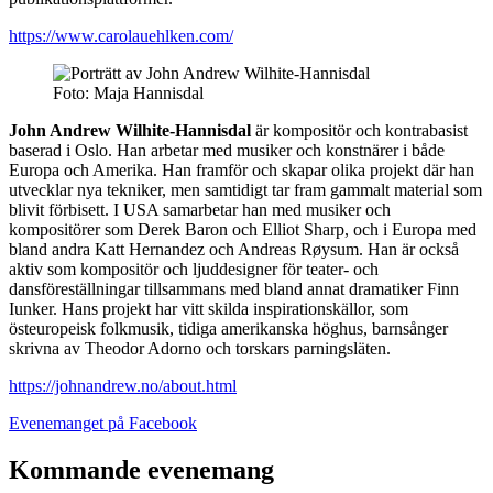
https://www.carolauehlken.com/
Foto: Maja Hannisdal
John Andrew Wilhite-Hannisdal
är kompositör och kontrabasist
baserad i Oslo. Han arbetar med musiker och konstnärer i både
Europa och Amerika. Han framför och skapar olika projekt där han
utvecklar nya tekniker, men samtidigt tar fram gammalt material som
blivit förbisett. I USA samarbetar han med musiker och
kompositörer som Derek Baron och Elliot Sharp, och i Europa med
bland andra Katt Hernandez och Andreas Røysum. Han är också
aktiv som kompositör och ljuddesigner för teater- och
dansföreställningar tillsammans med bland annat dramatiker Finn
Iunker. Hans projekt har vitt skilda inspirationskällor, som
östeuropeisk folkmusik, tidiga amerikanska höghus, barnsånger
skrivna av Theodor Adorno och torskars parningsläten.
https://johnandrew.no/about.html
Öppnas
Evenemanget på Facebook
i
en
Kommande evenemang
ny