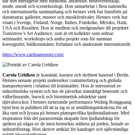
där hon interagerar med bildkonst, arkitektur, neurovetenskap,
mode, musik och scenteknologi. Hon samarbetar i flera nationella
och internationella sammanhang och hennes verk har framförts på
dansteatrar, gallerier, museer och musikfestivaler. Hennes verk har
visats i Sverige, Finland, Norge, Italien, Frankrike, Mexiko, Haiti,
USA och Brasilien. Hon är medlem och medgrundare till projektet
Tomorrow’s Art Audience, som är ett kollektiv som ordnar
seminarier, workshops och andra projekt som för samman
koreografer, bildkonstnärer, författare och studerande internationellt.
https://www.carimaneusser.com/
Carola Uehlken
är konstnär, kurator och skribent baserad i Berlin.
Hennes senaste projekt undersöker containerfartyg och globala
transportsystem i relation till kriminalitet. Hon är intresserad av
mikrobiotiska system och hur de påverkar mänskligt beteende och
välbefinnande, barock och biomimetisk arkitektur samt
djävulsrockor. I hennes turnerande performance Wuling Rongguang
bjöd hon in publiken till att ta sig ut ur utställningslokalerna för att
åka runt och lyssna på hennes platsspecifika ljudinstallationer. Med
inspiration från det paranormala skapade hon ljudlandskap för
spöken på några av de mest hemsökta ställena på jorden, hotade av
industriföretag. Hon skriver artiklar för kataloger och självständiga
publikationsplattformer.