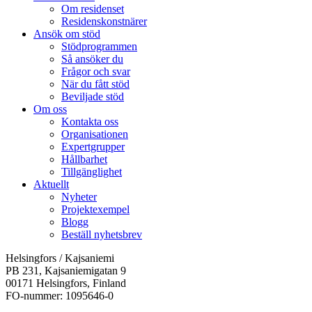
Om residenset
Residenskonstnärer
Ansök om stöd
Stödprogrammen
Så ansöker du
Frågor och svar
När du fått stöd
Beviljade stöd
Om oss
Kontakta oss
Organisationen
Expertgrupper
Hållbarhet
Tillgänglighet
Aktuellt
Nyheter
Projektexempel
Blogg
Beställ nyhetsbrev
Helsingfors / Kajsaniemi
PB 231, Kajsaniemigatan 9
00171 Helsingfors, Finland
FO-nummer: 1095646-0