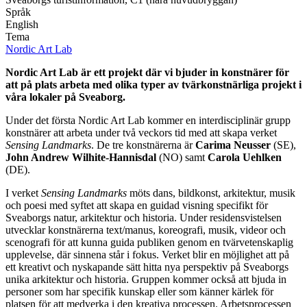
Språk
English
Tema
Nordic Art Lab
Nordic Art Lab är ett projekt där vi bjuder in konstnärer för
att på plats arbeta med olika typer av tvärkonstnärliga projekt i
våra lokaler på Sveaborg.
Under det första Nordic Art Lab kommer en interdisciplinär grupp
konstnärer att arbeta under två veckors tid med att skapa verket
Sensing Landmarks
. De tre konstnärerna är
Carima Neusser
(SE),
John Andrew Wilhite-Hannisdal
(NO) samt
Carola Uehlken
(DE).
I verket
Sensing Landmarks
möts dans, bildkonst, arkitektur, musik
och poesi med syftet att skapa en guidad visning specifikt för
Sveaborgs natur, arkitektur och historia. Under residensvistelsen
utvecklar konstnärerna text/manus, koreografi, musik, videor och
scenografi för att kunna guida publiken genom en tvärvetenskaplig
upplevelse, där sinnena står i fokus. Verket blir en möjlighet att på
ett kreativt och nyskapande sätt hitta nya perspektiv på Sveaborgs
unika arkitektur och historia. Gruppen kommer också att bjuda in
personer som har specifik kunskap eller som känner kärlek för
platsen för att medverka i den kreativa processen. Arbetsprocessen