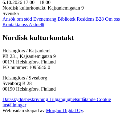
6.10.2026
17.00 –
18.00
Nordisk kulturkontakt, Kajsaniemigatan 9
Svenska
Ansök om stöd
Evenemang
Bibliotek
Residens B28
Om oss
Kontakta oss
Aktuellt
Facebook:
Instagram:
TikTok:
Youtube:
Vimeo:
Nordisk kulturkontakt
Öppnas
Öppnas
Öppnas
Öppnas
Öppnas
i
i
i
i
i
Helsingfors / Kajsaniemi
en
en
en
en
en
PB 231, Kajsaniemigatan 9
ny
ny
ny
ny
ny
00171 Helsingfors, Finland
flik
flik
flik
flik
flik
FO-nummer: 1095646-0
Helsingfors / Sveaborg
Sveaborg B 28
00190 Helsingfors, Finland
Dataskyddsbeskrivning
Tillgänglighetsutlåtande
Cookie
inställningar
Webbsidan skapad av
Morgan Digital Oy
.