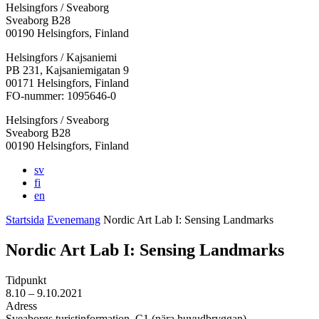
Helsingfors / Sveaborg
Sveaborg B28
00190 Helsingfors, Finland
Facebook:
Instagram:
TikTok:
Youtube:
Vimeo:
Helsingfors / Kajsaniemi
Öppnas
Öppnas
Öppnas
Öppnas
Öppnas
PB 231, Kajsaniemigatan 9
i
i
i
i
i
00171 Helsingfors, Finland
en
en
en
en
en
FO-nummer: 1095646-0
ny
ny
ny
ny
ny
Helsingfors / Sveaborg
flik
flik
flik
flik
flik
Sveaborg B28
00190 Helsingfors, Finland
sv
fi
en
Startsida
Evenemang
Nordic Art Lab I: Sensing Landmarks
Nordic Art Lab I: Sensing Landmarks
Tidpunkt
8.10
– 9.10.2021
Adress
Sveaborgs turistinformation, C1 (nära huvudbryggan)