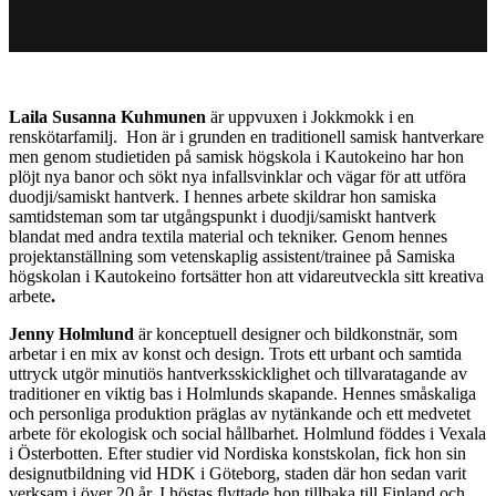
Laila Susanna Kuhmunen
är uppvuxen i Jokkmokk i en
renskötarfamilj. Hon är i grunden en traditionell samisk hantverkare
men genom studietiden på samisk högskola i Kautokeino har hon
plöjt nya banor och sökt nya infallsvinklar och vägar för att utföra
duodji/samiskt hantverk. I hennes arbete skildrar hon samiska
samtidsteman som tar utgångspunkt i duodji/samiskt hantverk
blandat med andra textila material och tekniker. Genom hennes
projektanställning som vetenskaplig assistent/trainee på Samiska
högskolan i Kautokeino fortsätter hon att vidareutveckla sitt kreativa
arbete
.
Jenny Holmlund
är konceptuell designer och bildkonstnär, som
arbetar i en mix av konst och design. Trots ett urbant och samtida
uttryck utgör minutiös hantverksskicklighet och tillvaratagande av
traditioner en viktig bas i Holmlunds skapande. Hennes småskaliga
och personliga produktion präglas av nytänkande och ett medvetet
arbete för ekologisk och social hållbarhet. Holmlund föddes i Vexala
i Österbotten. Efter studier vid Nordiska konstskolan, fick hon sin
designutbildning vid HDK i Göteborg, staden där hon sedan varit
verksam i över 20 år. I höstas flyttade hon tillbaka till Finland och