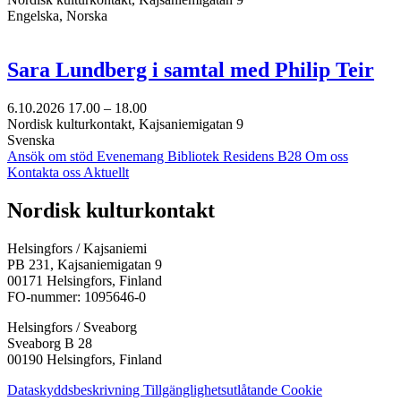
Engelska, Norska
Sara Lundberg i samtal med Philip Teir
6.10.2026
17.00 –
18.00
Nordisk kulturkontakt, Kajsaniemigatan 9
Svenska
Ansök om stöd
Evenemang
Bibliotek
Residens B28
Om oss
Kontakta oss
Aktuellt
Facebook:
Instagram:
TikTok:
Youtube:
Vimeo:
Nordisk kulturkontakt
Öppnas
Öppnas
Öppnas
Öppnas
Öppnas
i
i
i
i
i
Helsingfors / Kajsaniemi
en
en
en
en
en
PB 231, Kajsaniemigatan 9
ny
ny
ny
ny
ny
00171 Helsingfors, Finland
flik
flik
flik
flik
flik
FO-nummer: 1095646-0
Helsingfors / Sveaborg
Sveaborg B 28
00190 Helsingfors, Finland
Dataskyddsbeskrivning
Tillgänglighetsutlåtande
Cookie