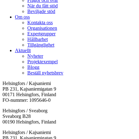
Frågor och svar
När du fått stöd
Beviljade stöd
Om oss
Kontakta oss
Organisationen
Expertgrupper
Hållbarhet
Tillgänglighet
Aktuellt
Nyheter
Projektexempel
Blogg
Beställ nyhetsbrev
Helsingfors / Kajsaniemi
PB 231, Kajsaniemigatan 9
00171 Helsingfors, Finland
FO-nummer: 1095646-0
Helsingfors / Sveaborg
Sveaborg B28
00190 Helsingfors, Finland
Facebook:
Instagram:
TikTok:
Youtube:
Vimeo:
Helsingfors / Kajsaniemi
Öppnas
Öppnas
Öppnas
Öppnas
Öppnas
PB 231, Kajsaniemigatan 9