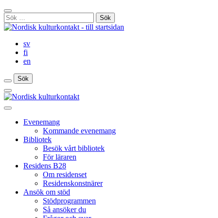
Gå
Stäng
till
Sök
sökfält
innehåll
efter:
sv
fi
en
Sök
Sök
Sök
Huvudmeny
Stäng
huvudmenyn
Evenemang
Kommande evenemang
Bibliotek
Besök vårt bibliotek
För läraren
Residens B28
Om residenset
Residenskonstnärer
Ansök om stöd
Stödprogrammen
Så ansöker du