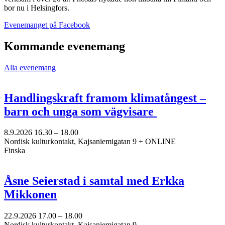
bor nu i Helsingfors.
Öppnas
Evenemanget på Facebook
i
en
Kommande evenemang
ny
flik
Alla evenemang
Handlingskraft framom klimatångest –
barn och unga som vägvisare
8.9.2026
16.30 –
18.00
Nordisk kulturkontakt, Kajsaniemigatan 9 + ONLINE
Finska
Åsne Seierstad i samtal med Erkka
Mikkonen
22.9.2026
17.00 –
18.00
Nordisk kulturkontakt, Kajsaniemigatan 9