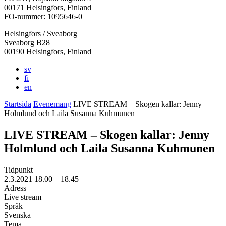
i
i
i
i
i
00171 Helsingfors, Finland
en
en
en
en
en
FO-nummer: 1095646-0
ny
ny
ny
ny
ny
Helsingfors / Sveaborg
flik
flik
flik
flik
flik
Sveaborg B28
00190 Helsingfors, Finland
sv
fi
en
Startsida
Evenemang
LIVE STREAM – Skogen kallar: Jenny
Holmlund och Laila Susanna Kuhmunen
LIVE STREAM – Skogen kallar: Jenny
Holmlund och Laila Susanna Kuhmunen
Tidpunkt
2.3.2021
18.00 –
18.45
Adress
Live stream
Språk
Svenska
Tema