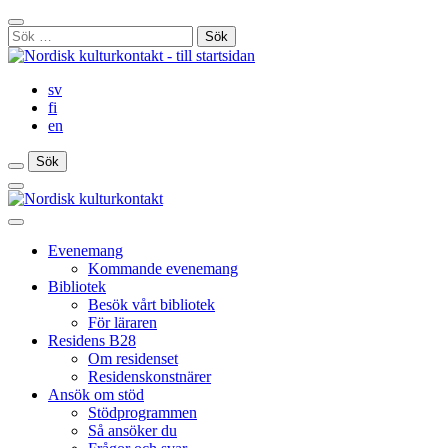
Gå
Stäng
till
Sök
sökfält
innehåll
efter:
sv
fi
en
Sök
Sök
Sök
Huvudmeny
Stäng
huvudmenyn
Evenemang
Kommande evenemang
Bibliotek
Besök vårt bibliotek
För läraren
Residens B28
Om residenset
Residenskonstnärer
Ansök om stöd
Stödprogrammen
Så ansöker du