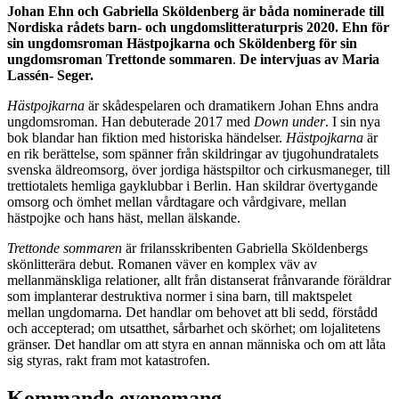
Johan Ehn och Gabriella Sköldenberg är båda nominerade till
Nordiska rådets barn- och ungdomslitteraturpris 2020. Ehn för
sin ungdomsroman Hästpojkarna och Sköldenberg för sin
ungdomsroman Trettonde sommaren
.
De intervjuas av Maria
Lassén- Seger.
Hästpojkarna
är skådespelaren och dramatikern Johan Ehns andra
ungdomsroman. Han debuterade 2017 med
Down under
. I sin nya
bok blandar han fiktion med historiska händelser.
Hästpojkarna
är
en rik berättelse, som spänner från skildringar av tjugohundratalets
svenska äldreomsorg, över jordiga hästspiltor och cirkusmaneger, till
trettiotalets hemliga gayklubbar i Berlin. Han skildrar övertygande
omsorg och ömhet mellan vårdtagare och vårdgivare, mellan
hästpojke och hans häst, mellan älskande.
Trettonde sommaren
är frilansskribenten Gabriella Sköldenbergs
skönlitterära debut. Romanen väver en komplex väv av
mellanmänskliga relationer, allt från distanserat frånvarande föräldrar
som implanterar destruktiva normer i sina barn, till maktspelet
mellan ungdomarna. Det handlar om behovet att bli sedd, förstådd
och accepterad; om utsatthet, sårbarhet och skörhet; om lojalitetens
gränser. Det handlar om att styra en annan människa och om att låta
sig styras, rakt fram mot katastrofen.
Kommande evenemang