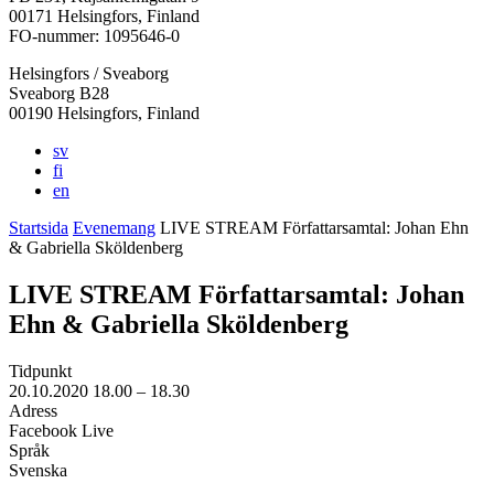
i
i
i
i
i
00171 Helsingfors, Finland
en
en
en
en
en
FO-nummer: 1095646-0
ny
ny
ny
ny
ny
Helsingfors / Sveaborg
flik
flik
flik
flik
flik
Sveaborg B28
00190 Helsingfors, Finland
sv
fi
en
Startsida
Evenemang
LIVE STREAM Författarsamtal: Johan Ehn
& Gabriella Sköldenberg
LIVE STREAM Författarsamtal: Johan
Ehn & Gabriella Sköldenberg
Tidpunkt
20.10.2020
18.00 –
18.30
Adress
Facebook Live
Språk
Svenska