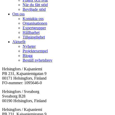
Frågor och svar
När du fått stöd
Beviljade stöd
Om oss
Kontakta oss
Organisationen
Expertgrupper
Hållbarhet
Tillgänglighet
Aktuellt
Nyheter
Projektexempel
Blogg
Beställ nyhetsbrev
Helsingfors / Kajsaniemi
PB 231, Kajsaniemigatan 9
00171 Helsingfors, Finland
FO-nummer: 1095646-0
Helsingfors / Sveaborg
Sveaborg B28
00190 Helsingfors, Finland
Facebook:
Instagram:
TikTok:
Youtube:
Vimeo:
Helsingfors / Kajsaniemi
Öppnas
Öppnas
Öppnas
Öppnas
Öppnas
PB 231, Kajsaniemigatan 9