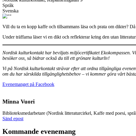
Språk
Svenska
Vill du ta en kopp kaffe och tillsammans läsa och prata om dikter? D
Under träffarna läser vi en dikt och reflekterar kring den utan litter
Nordisk kulturkontakt har beviljats miljöcertifikatet Ekokompassen. V
besöker oss, så bidrar också du till ett grönare kulturliv!
Vi på Nordisk kulturkontakt strävar efter att ordna tillgängliga even
om du har särskilda tillgänglighetsbehov – vi kommer göra vårt bästa 
Öppnas
Evenemanget på Facebook
i
en
ny
Minna Vuori
flik
Biblioteks­medarbetare (Nordisk litteraturcirkel, Kaffe med poesi, språ
Sänd
Sänd epost
epost
till
Kommande evenemang
minna.vuori@nkk.org