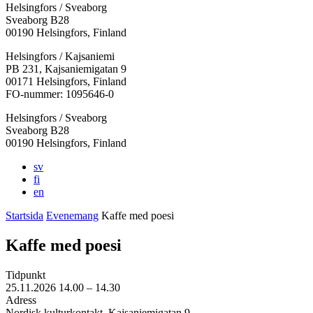
Helsingfors / Sveaborg
Sveaborg B28
00190 Helsingfors, Finland
Facebook:
Instagram:
TikTok:
Youtube:
Vimeo:
Helsingfors / Kajsaniemi
Öppnas
Öppnas
Öppnas
Öppnas
Öppnas
PB 231, Kajsaniemigatan 9
i
i
i
i
i
00171 Helsingfors, Finland
en
en
en
en
en
FO-nummer: 1095646-0
ny
ny
ny
ny
ny
Helsingfors / Sveaborg
flik
flik
flik
flik
flik
Sveaborg B28
00190 Helsingfors, Finland
sv
fi
en
Startsida
Evenemang
Kaffe med poesi
Kaffe med poesi
Tidpunkt
25.11.2026
14.00 –
14.30
Adress
Nordisk kulturkontakt, Kajsaniemigatan 9