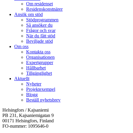
Om residenset
Residenskonstnärer
Ansök om stöd
Stödprogrammen
Så ansöker du
Frågor och svar
När du fått stöd
Beviljade stöd
Om oss
Kontakta oss
Organisationen
Expertgrupper
Hållbarhet
Tillgänglighet
Aktuellt
Nyheter
Projektexempel
Blogg
Beställ nyhetsbrev
Helsingfors / Kajsaniemi
PB 231, Kajsaniemigatan 9
00171 Helsingfors, Finland
FO-nummer: 1095646-0