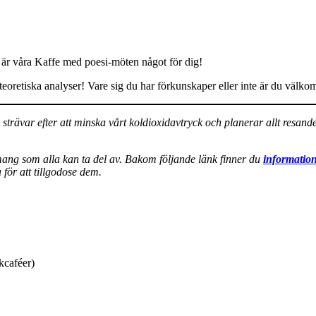
å är våra Kaffe med poesi-möten något för dig!
aturteoretiska analyser! Vare sig du har förkunskaper eller inte är du v
i strävar efter att minska vårt koldioxidavtryck och planerar allt resa
emang som alla kan ta del av. Bakom följande länk finner du
information
för att tillgodose dem.
kcaféer)