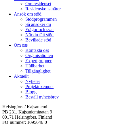
Om residenset
Residenskonstnärer
Ansök om stöd
Stödprogrammen
Så ansöker du
Frågor och svar
När du fått stöd
Beviljade stöd
Om oss
Kontakta oss
Organisationen
Expertgrupper
Hållbarhet
Tillgänglighet
Aktuellt
Nyheter
Projektexempel
Blogg
Beställ nyhetsbrev
Helsingfors / Kajsaniemi
PB 231, Kajsaniemigatan 9
00171 Helsingfors, Finland
FO-nummer: 1095646-0