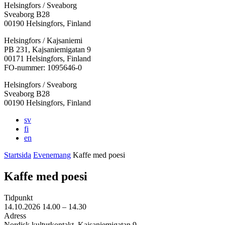
Helsingfors / Sveaborg
Sveaborg B28
00190 Helsingfors, Finland
Facebook:
Instagram:
TikTok:
Youtube:
Vimeo:
Helsingfors / Kajsaniemi
Öppnas
Öppnas
Öppnas
Öppnas
Öppnas
PB 231, Kajsaniemigatan 9
i
i
i
i
i
00171 Helsingfors, Finland
en
en
en
en
en
FO-nummer: 1095646-0
ny
ny
ny
ny
ny
Helsingfors / Sveaborg
flik
flik
flik
flik
flik
Sveaborg B28
00190 Helsingfors, Finland
sv
fi
en
Startsida
Evenemang
Kaffe med poesi
Kaffe med poesi
Tidpunkt
14.10.2026
14.00 –
14.30
Adress
Nordisk kulturkontakt, Kajsaniemigatan 9