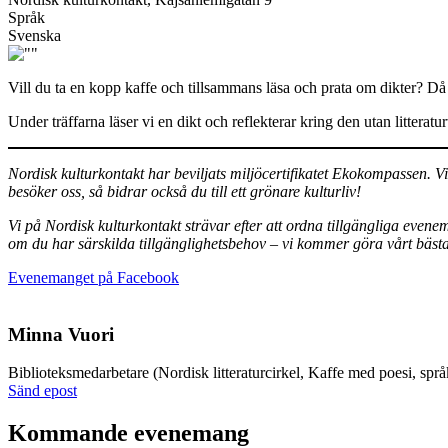
Språk
Svenska
Vill du ta en kopp kaffe och tillsammans läsa och prata om dikter? D
Under träffarna läser vi en dikt och reflekterar kring den utan litter
Nordisk kulturkontakt har beviljats miljöcertifikatet Ekokompassen. V
besöker oss, så bidrar också du till ett grönare kulturliv!
Vi på Nordisk kulturkontakt strävar efter att ordna tillgängliga even
om du har särskilda tillgänglighetsbehov – vi kommer göra vårt bästa 
Öppnas
Evenemanget på Facebook
i
en
ny
Minna Vuori
flik
Biblioteks­medarbetare (Nordisk litteraturcirkel, Kaffe med poesi, språ
Sänd
Sänd epost
epost
till
Kommande evenemang
minna.vuori@nkk.org