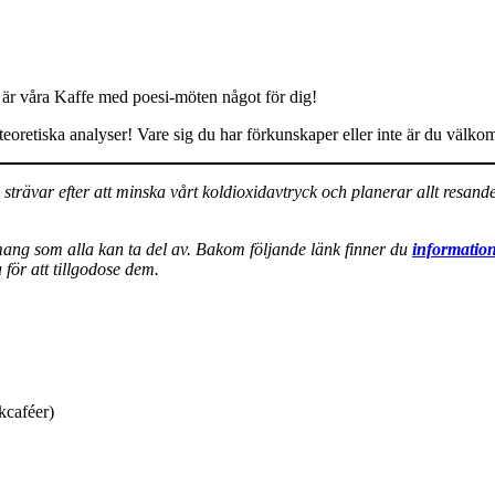
å är våra Kaffe med poesi-möten något för dig!
aturteoretiska analyser! Vare sig du har förkunskaper eller inte är du v
i strävar efter att minska vårt koldioxidavtryck och planerar allt resa
emang som alla kan ta del av. Bakom följande länk finner du
information
för att tillgodose dem.
kcaféer)