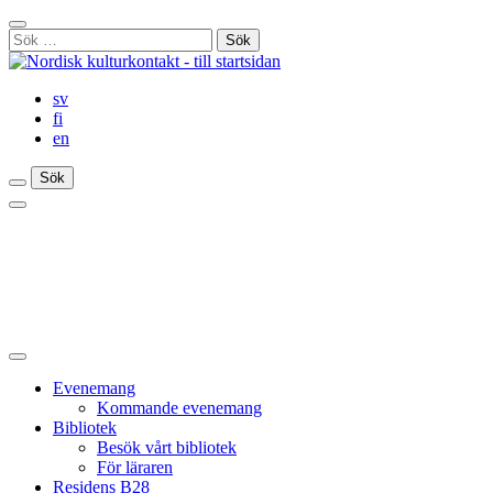
Gå
Stäng
till
Sök
sökfält
innehåll
efter:
sv
fi
en
Sök
Sök
Sök
Huvudmeny
Stäng
huvudmenyn
Evenemang
Kommande evenemang
Bibliotek
Besök vårt bibliotek
För läraren
Residens B28