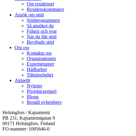
Om residenset
Residenskonstnärer
Ansök om stöd
Stödprogrammen
Så ansöker du
Frågor och svar
När du fått stöd
Beviljade stöd
Om oss
Kontakta oss
Organisationen
Expertgrupper
Hållbarhet
Tillgänglighet
Aktuellt
Nyheter
Projektexempel
Blogg
Beställ nyhetsbrev
Helsingfors / Kajsaniemi
PB 231, Kajsaniemigatan 9
00171 Helsingfors, Finland
FO-nummer: 1095646-0