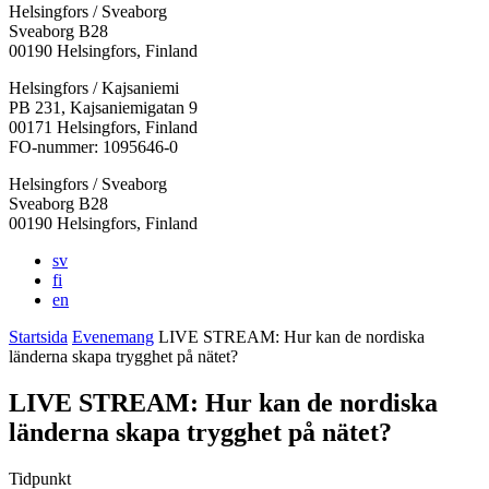
Helsingfors / Sveaborg
Sveaborg B28
00190 Helsingfors, Finland
Facebook:
Instagram:
TikTok:
Youtube:
Vimeo:
Helsingfors / Kajsaniemi
Öppnas
Öppnas
Öppnas
Öppnas
Öppnas
PB 231, Kajsaniemigatan 9
i
i
i
i
i
00171 Helsingfors, Finland
en
en
en
en
en
FO-nummer: 1095646-0
ny
ny
ny
ny
ny
Helsingfors / Sveaborg
flik
flik
flik
flik
flik
Sveaborg B28
00190 Helsingfors, Finland
sv
fi
en
Startsida
Evenemang
LIVE STREAM: Hur kan de nordiska
länderna skapa trygghet på nätet?
LIVE STREAM: Hur kan de nordiska
länderna skapa trygghet på nätet?
Tidpunkt