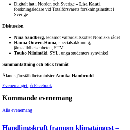
Digitalt hat i Norden och Sverige –
Lisa Kaati
,
forskningsledare vid Totalförsvarets forskningsinstitut i
Sverige
Diskussion
Nina Sandberg
, ledamot välfärdsutskottet Nordiska rådet
Hanna Onwen-Huma
, specialsakkunnig,
jämställdhetsenheten, STM
Touko Niinimäki
, SYL, unga studenters synvinkel
Sammanfattning och blick framåt
Ålands jämställdhetsminister
Annika Hambrudd
Öppnas
Evenemanget på Facebook
i
en
Kommande evenemang
ny
flik
Alla evenemang
Handlingskraft framom klimatångest –