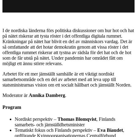
I de nordiska länderna förs politiska diskussioner om hur hot och hat
på nätet riskerar att tysta röster i det offentliga digitala rummet.
Kränkningar på nätet har blivit en del av människors vardag. Det är
så omfattande att det hotar demokratin genom att vissa röster i det
offentliga rummet riskerar att tystna av rädsla för det hat och de hot
som de får utstå på nätet. Under pandemin har området fått om
möjligt ett ännu större relevans.
Arbetet för ett mer jämställt samhälle är ett viktigt nordiskt
samarbetsområde och en del av arbetet med att leva upp till
statsministrarnas vision om ett socialt hållbart och jämställt Norden.
Moderator är
Annika Damberg
.
Program
Nordiskt perspektiv –
Thomas Blomqvist
, Finlands
samarbets- och jämställdhetsminister
Tematiskt fokus och Finlands perspektiv –
Eva Biaudet
,
ordförande Kvinnoorganisationernas Centralförbund