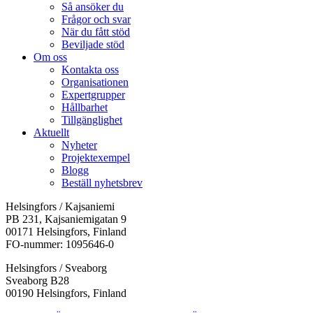
Så ansöker du
Frågor och svar
När du fått stöd
Beviljade stöd
Om oss
Kontakta oss
Organisationen
Expertgrupper
Hållbarhet
Tillgänglighet
Aktuellt
Nyheter
Projektexempel
Blogg
Beställ nyhetsbrev
Helsingfors / Kajsaniemi
PB 231, Kajsaniemigatan 9
00171 Helsingfors, Finland
FO-nummer: 1095646-0
Helsingfors / Sveaborg
Sveaborg B28
00190 Helsingfors, Finland