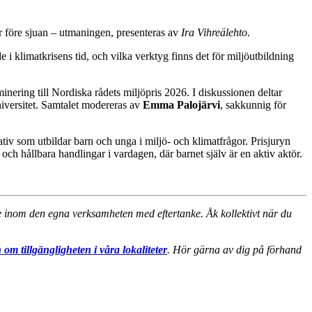
r före sjuan – utmaningen, presenteras av
Ira Vihreälehto
.
klimatkrisens tid, och vilka verktyg finns det för miljöutbildning
inering till Nordiska rådets miljöpris 2026. I diskussionen deltar
niversitet. Samtalet modereras av
Emma Palojärvi
, sakkunnig för
tiv som utbildar barn och unga i miljö- och klimatfrågor. Prisjuryn
r och hållbara handlingar i vardagen, där barnet själv är en aktiv aktör.
nde inom den egna verksamheten med eftertanke. Åk kollektivt när du
 om tillgängligheten i våra lokaliteter
. Hör gärna av dig på förhand