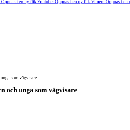
 Öppnas i en ny flik
Youtube: Öppnas i en ny flik
Vimeo: Öppnas i en n
h unga som vägvisare
rn och unga som vägvisare