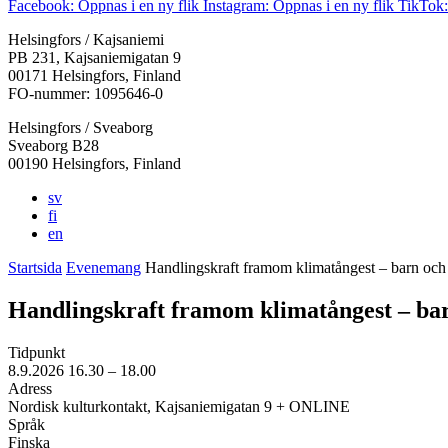
Facebook: Öppnas i en ny flik
Instagram: Öppnas i en ny flik
TikTok:
Helsingfors / Kajsaniemi
PB 231, Kajsaniemigatan 9
00171 Helsingfors, Finland
FO-nummer: 1095646-0
Helsingfors / Sveaborg
Sveaborg B28
00190 Helsingfors, Finland
sv
fi
en
Startsida
Evenemang
Handlingskraft framom klimatångest – barn oc
Handlingskraft framom klimatångest – ba
Tidpunkt
8.9.2026
16.30 –
18.00
Adress
Nordisk kulturkontakt, Kajsaniemigatan 9 + ONLINE
Språk
Finska