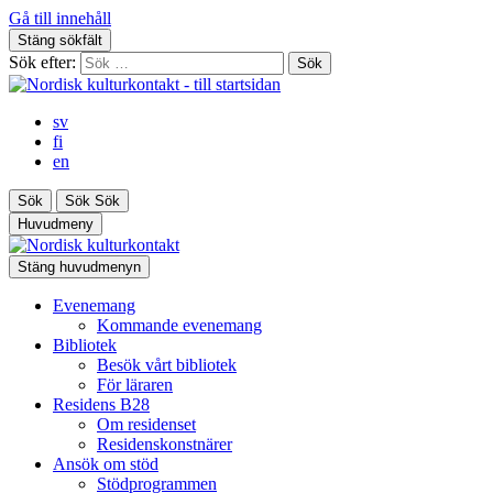
Gå till innehåll
Stäng sökfält
Sök efter:
sv
fi
en
Sök
Sök
Sök
Huvudmeny
Stäng huvudmenyn
Evenemang
Kommande evenemang
Bibliotek
Besök vårt bibliotek
För läraren
Residens B28
Om residenset
Residenskonstnärer
Ansök om stöd
Stödprogrammen