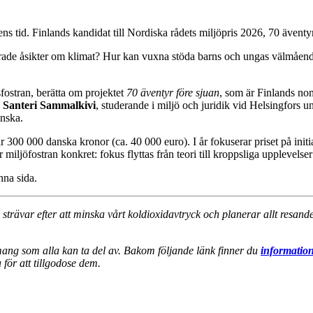
s tid. Finlands kandidat till Nordiska rådets miljöpris 2026, 70 äventy
de åsikter om klimat? Hur kan vuxna stöda barns och ungas välmående i 
fostran, berätta om projektet
70 äventyr före sjuan
, som är Finlands nom
h
Santeri Sammalkivi
, studerande i miljö och juridik vid Helsingfors u
inska.
300 000 danska kronor (ca. 40 000 euro). I år fokuserar priset på initia
r miljöfostran konkret: fokus flyttas från teori till kroppsliga upplevelse
nna sida.
i strävar efter att minska vårt koldioxidavtryck och planerar allt resa
emang som alla kan ta del av. Bakom följande länk finner du
information
för att tillgodose dem.