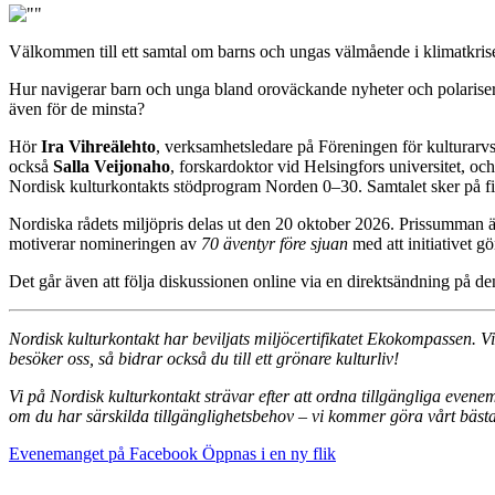
Välkommen till ett samtal om barns och ungas välmående i klimatkrisen
Hur navigerar barn och unga bland oroväckande nyheter och polarisera
även för de minsta?
Hör
Ira Vihreälehto
, verksamhetsledare på Föreningen för kulturarvs
också
Salla Veijonaho
, forskardoktor vid Helsingfors universitet, oc
Nordisk kulturkontakts stödprogram Norden 0–30. Samtalet sker på f
Nordiska rådets miljöpris delas ut den 20 oktober 2026. Prissumman är 
motiverar nomineringen av
70 äventyr före sjuan
med att initiativet gö
Det går även att följa diskussionen online via en direktsändning på de
Nordisk kulturkontakt har beviljats miljöcertifikatet Ekokompassen. V
besöker oss, så bidrar också du till ett grönare kulturliv!
Vi på Nordisk kulturkontakt strävar efter att ordna tillgängliga even
om du har särskilda tillgänglighetsbehov – vi kommer göra vårt bästa 
Evenemanget på Facebook
Öppnas i en ny flik