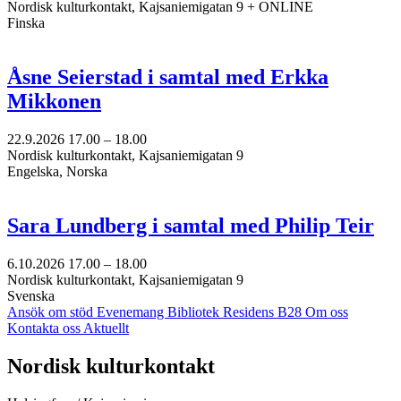
Nordisk kulturkontakt, Kajsaniemigatan 9 + ONLINE
Finska
Åsne Seierstad i samtal med Erkka
Mikkonen
22.9.2026
17.00 –
18.00
Nordisk kulturkontakt, Kajsaniemigatan 9
Engelska, Norska
Sara Lundberg i samtal med Philip Teir
6.10.2026
17.00 –
18.00
Nordisk kulturkontakt, Kajsaniemigatan 9
Svenska
Ansök om stöd
Evenemang
Bibliotek
Residens B28
Om oss
Kontakta oss
Aktuellt
Facebook:
Instagram:
TikTok:
Youtube:
Vimeo:
Nordisk kulturkontakt
Öppnas
Öppnas
Öppnas
Öppnas
Öppnas
i
i
i
i
i