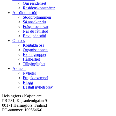
Om residenset
Residenskonstnärer
Ansök om stöd
Stödprogrammen
Så ansöker du
Frågor och svar
När du fått stöd
Beviljade stöd
Om oss
Kontakta oss
Organisationen
Expertgrupper
Hållbarhet
Tillgänglighet
Aktuellt
Nyheter
Projektexempel
Blogg
Beställ nyhetsbrev
Helsingfors / Kajsaniemi
PB 231, Kajsaniemigatan 9
00171 Helsingfors, Finland
FO-nummer: 1095646-0