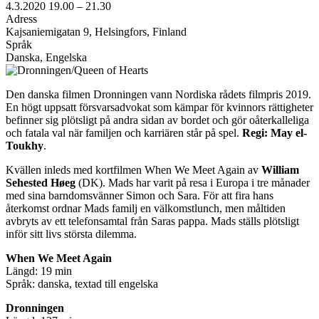
4.3.2020
19.00 –
21.30
Adress
Kajsaniemigatan 9, Helsingfors, Finland
Språk
Danska, Engelska
Den danska filmen Dronningen vann Nordiska rådets filmpris 2019.
En högt uppsatt försvarsadvokat som kämpar för kvinnors rättigheter
befinner sig plötsligt på andra sidan av bordet och gör oåterkalleliga
och fatala val när familjen och karriären står på spel.
Regi: May el-
Toukhy
.
Kvällen inleds med kortfilmen When We Meet Again av
William
Sehested Høeg
(DK). Mads har varit på resa i Europa i tre månader
med sina barndomsvänner Simon och Sara. För att fira hans
återkomst ordnar Mads familj en välkomstlunch, men måltiden
avbryts av ett telefonsamtal från Saras pappa. Mads ställs plötsligt
inför sitt livs största dilemma.
When We Meet Again
Längd: 19 min
Språk: danska, textad till engelska
Dronningen