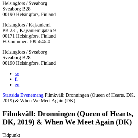
Helsingfors / Sveaborg
Sveaborg B28
00190 Helsingfors, Finland
Facebook:
Instagram:
TikTok:
Youtube:
Vimeo:
Helsingfors / Kajsaniemi
Öppnas
Öppnas
Öppnas
Öppnas
Öppnas
PB 231, Kajsaniemigatan 9
i
i
i
i
i
00171 Helsingfors, Finland
en
en
en
en
en
FO-nummer: 1095646-0
ny
ny
ny
ny
ny
Helsingfors / Sveaborg
flik
flik
flik
flik
flik
Sveaborg B28
00190 Helsingfors, Finland
sv
fi
en
Startsida
Evenemang
Filmkväll: Dronningen (Queen of Hearts, DK,
2019) & When We Meet Again (DK)
Filmkväll: Dronningen (Queen of Hearts,
DK, 2019) & When We Meet Again (DK)
Tidpunkt