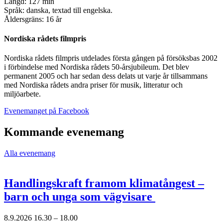
Längd: 127 min
Språk: danska, textad till engelska.
Åldersgräns: 16 år
Nordiska rådets filmpris
Nordiska rådets filmpris utdelades första gången på försöksbas 2002
i förbindelse med Nordiska rådets 50-årsjubileum. Det blev
permanent 2005 och har sedan dess delats ut varje år tillsammans
med Nordiska rådets andra priser för musik, litteratur och
miljöarbete.
Öppnas
Evenemanget på Facebook
i
en
Kommande evenemang
ny
flik
Alla evenemang
Handlingskraft framom klimatångest –
barn och unga som vägvisare
8.9.2026
16.30 –
18.00