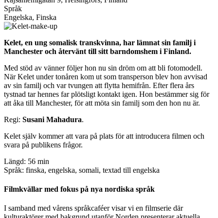
Språk
Engelska, Finska
Kelet, en ung somalisk transkvinna, har lämnat sin familj i
Manchester och återvänt till sitt barndomshem i Finland.
Med stöd av vänner följer hon nu sin dröm om att bli fotomodell.
När Kelet under tonåren kom ut som transperson blev hon avvisad
av sin familj och var tvungen att flytta hemifrån. Efter flera års
tystnad tar hennes far plötsligt kontakt igen. Hon bestämmer sig för
att åka till Manchester, för att möta sin familj som den hon nu är.
Regi:
Susani Mahadura
.
Kelet själv kommer att vara på plats för att introducera filmen och
svara på publikens frågor.
Längd: 56 min
Språk: finska, engelska, somali, textad till engelska
Filmkvällar med fokus på nya nordiska språk
I samband med vårens språkcaféer visar vi en filmserie där
kulturaktörer med bakgrund utanför Norden presenterar aktuella