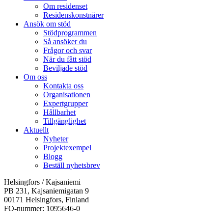
Om residenset
Residenskonstnärer
Ansök om stöd
Stödprogrammen
Så ansöker du
Frågor och svar
När du fått stöd
Beviljade stöd
Om oss
Kontakta oss
Organisationen
Expertgrupper
Hållbarhet
Tillgänglighet
Aktuellt
Nyheter
Projektexempel
Blogg
Beställ nyhetsbrev
Helsingfors / Kajsaniemi
PB 231, Kajsaniemigatan 9
00171 Helsingfors, Finland
FO-nummer: 1095646-0