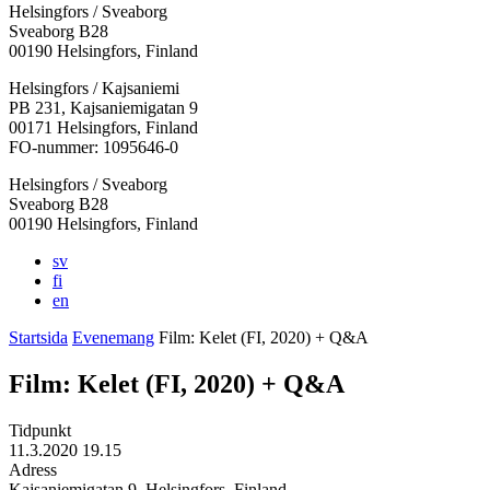
Helsingfors / Sveaborg
Sveaborg B28
00190 Helsingfors, Finland
Facebook:
Instagram:
TikTok:
Youtube:
Vimeo:
Helsingfors / Kajsaniemi
Öppnas
Öppnas
Öppnas
Öppnas
Öppnas
PB 231, Kajsaniemigatan 9
i
i
i
i
i
00171 Helsingfors, Finland
en
en
en
en
en
FO-nummer: 1095646-0
ny
ny
ny
ny
ny
Helsingfors / Sveaborg
flik
flik
flik
flik
flik
Sveaborg B28
00190 Helsingfors, Finland
sv
fi
en
Startsida
Evenemang
Film: Kelet (FI, 2020) + Q&A
Film: Kelet (FI, 2020) + Q&A
Tidpunkt
11.3.2020 19.15
Adress
Kajsaniemigatan 9, Helsingfors, Finland