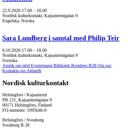
22.9.2026
17.00 –
18.00
Nordisk kulturkontakt, Kajsaniemigatan 9
Engelska, Norska
Sara Lundberg i samtal med Philip Teir
6.10.2026
17.00 –
18.00
Nordisk kulturkontakt, Kajsaniemigatan 9
Svenska
Ansök om stöd
Evenemang
Bibliotek
Residens B28
Om oss
Kontakta oss
Aktuellt
Facebook:
Instagram:
TikTok:
Youtube:
Vimeo:
Nordisk kulturkontakt
Öppnas
Öppnas
Öppnas
Öppnas
Öppnas
i
i
i
i
i
Helsingfors / Kajsaniemi
en
en
en
en
en
PB 231, Kajsaniemigatan 9
ny
ny
ny
ny
ny
00171 Helsingfors, Finland
flik
flik
flik
flik
flik
FO-nummer: 1095646-0
Helsingfors / Sveaborg
Sveaborg B 28