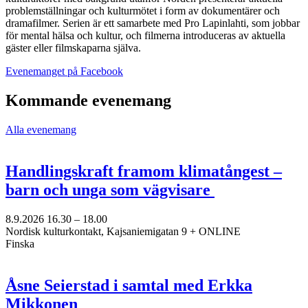
problemställningar och kulturmötet i form av dokumentärer och
dramafilmer. Serien är ett samarbete med Pro Lapinlahti, som jobbar
för mental hälsa och kultur, och filmerna introduceras av aktuella
gäster eller filmskaparna själva.
Öppnas
Evenemanget på Facebook
i
en
Kommande evenemang
ny
flik
Alla evenemang
Handlingskraft framom klimatångest –
barn och unga som vägvisare
8.9.2026
16.30 –
18.00
Nordisk kulturkontakt, Kajsaniemigatan 9 + ONLINE
Finska
Åsne Seierstad i samtal med Erkka
Mikkonen