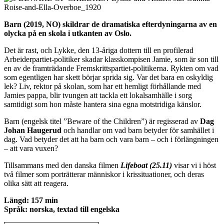
Barn (2019, NO) skildrar de dramatiska efterdyningarna av en
olycka på en skola i utkanten av Oslo.
Det är rast, och Lykke, den 13-åriga dottern till en profilerad
Arbeiderpartiet-politiker skadar klasskompisen Jamie, som är son till
en av de framträdande Fremskrittspartiet-politikerna. Rykten om vad
som egentligen har skett börjar sprida sig. Var det bara en oskyldig
lek? Liv, rektor på skolan, som har ett hemligt förhållande med
Jamies pappa, blir tvungen att tackla ett lokalsamhälle i sorg
samtidigt som hon måste hantera sina egna motstridiga känslor.
Barn (engelsk titel ”Beware of the Children”) är regisserad av
Dag
Johan Haugerud
och handlar om vad barn betyder för samhället i
dag. Vad betyder det att ha barn och vara barn – och i förlängningen
– att vara vuxen?
Tillsammans med den danska filmen
Lifeboat (25.11)
visar vi i höst
två filmer som porträtterar människor i krissituationer, och deras
olika sätt att reagera.
Längd: 157 min
Språk: norska, textad till engelska