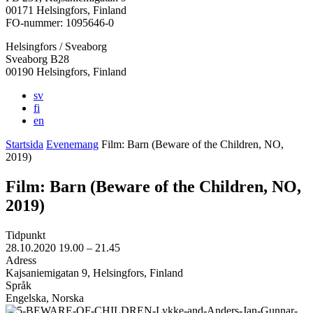
i
i
i
i
i
00171 Helsingfors, Finland
en
en
en
en
en
FO-nummer: 1095646-0
ny
ny
ny
ny
ny
Helsingfors / Sveaborg
flik
flik
flik
flik
flik
Sveaborg B28
00190 Helsingfors, Finland
sv
fi
en
Startsida
Evenemang
Film: Barn (Beware of the Children, NO,
2019)
Film: Barn (Beware of the Children, NO,
2019)
Tidpunkt
28.10.2020
19.00 –
21.45
Adress
Kajsaniemigatan 9, Helsingfors, Finland
Språk
Engelska, Norska