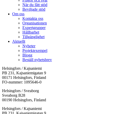
Frågor och svar
När du fått stöd
Beviljade stöd
Om oss
Kontakta oss
Organisationen
Expertgrupper
Hållbarhet
Tillgänglighet
Aktuellt
Nyheter
Projektexempel
Blogg
Beställ nyhetsbrev
Helsingfors / Kajsaniemi
PB 231, Kajsaniemigatan 9
00171 Helsingfors, Finland
FO-nummer: 1095646-0
Helsingfors / Sveaborg
Sveaborg B28
00190 Helsingfors, Finland
Facebook:
Instagram:
TikTok:
Youtube:
Vimeo:
Helsingfors / Kajsaniemi
Öppnas
Öppnas
Öppnas
Öppnas
Öppnas
PB 231, Kajsaniemigatan 9