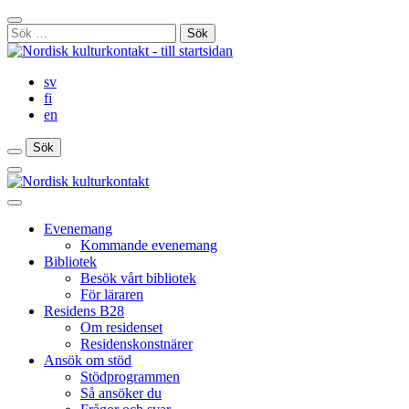
Gå
Stäng
till
Sök
sökfält
innehåll
efter:
sv
fi
en
Sök
Sök
Sök
Huvudmeny
Stäng
huvudmenyn
Evenemang
Kommande evenemang
Bibliotek
Besök vårt bibliotek
För läraren
Residens B28
Om residenset
Residenskonstnärer
Ansök om stöd
Stödprogrammen
Så ansöker du