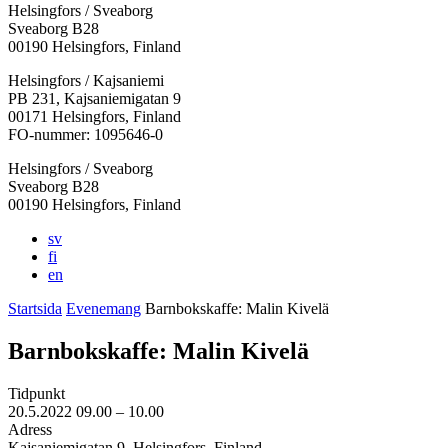
Helsingfors / Sveaborg
Sveaborg B28
00190 Helsingfors, Finland
Facebook:
Instagram:
TikTok:
Youtube:
Vimeo:
Helsingfors / Kajsaniemi
Öppnas
Öppnas
Öppnas
Öppnas
Öppnas
PB 231, Kajsaniemigatan 9
i
i
i
i
i
00171 Helsingfors, Finland
en
en
en
en
en
FO-nummer: 1095646-0
ny
ny
ny
ny
ny
Helsingfors / Sveaborg
flik
flik
flik
flik
flik
Sveaborg B28
00190 Helsingfors, Finland
sv
fi
en
Startsida
Evenemang
Barn­boks­kaffe: Malin Kivelä
Barn­boks­kaffe: Malin Kivelä
Tidpunkt
20.5.2022
09.00 –
10.00
Adress
Kajsaniemigatan 9, Helsingfors, Finland