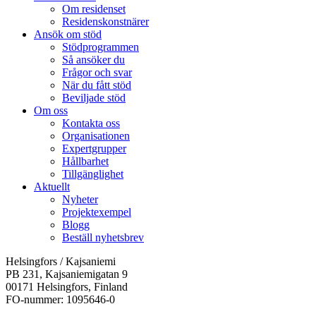
Om residenset
Residenskonstnärer
Ansök om stöd
Stödprogrammen
Så ansöker du
Frågor och svar
När du fått stöd
Beviljade stöd
Om oss
Kontakta oss
Organisationen
Expertgrupper
Hållbarhet
Tillgänglighet
Aktuellt
Nyheter
Projektexempel
Blogg
Beställ nyhetsbrev
Helsingfors / Kajsaniemi
PB 231, Kajsaniemigatan 9
00171 Helsingfors, Finland
FO-nummer: 1095646-0