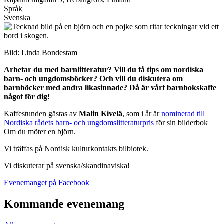
Språk
Svenska
Bild: Linda Bondestam
Arbetar du med barnlitteratur? Vill du få tips om nordiska
barn- och ungdomsböcker? Och vill du diskutera om
barnböcker med andra likasinnade? Då är vårt barnbokskaffe
något för dig!
Kaffestunden gästas av
Malin Kivelä
, som i år är
nominerad till
Nordiska rådets barn- och ungdomslitteraturpris
för sin bilderbok
Om du möter en björn.
Vi träffas på Nordisk kulturkontakts bilbiotek.
Vi diskuterar på svenska/skandinaviska!
Öppnas
Evenemanget på Facebook
i
en
Kommande evenemang
ny
flik