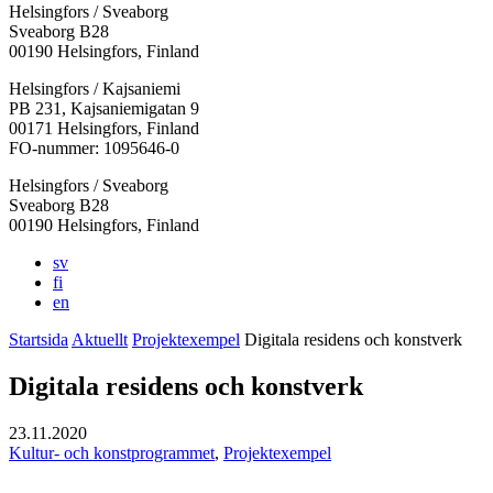
Helsingfors / Sveaborg
Sveaborg B28
00190 Helsingfors, Finland
Facebook:
Instagram:
TikTok:
Youtube:
Vimeo:
Helsingfors / Kajsaniemi
Öppnas
Öppnas
Öppnas
Öppnas
Öppnas
PB 231, Kajsaniemigatan 9
i
i
i
i
i
00171 Helsingfors, Finland
en
en
en
en
en
FO-nummer: 1095646-0
ny
ny
ny
ny
ny
Helsingfors / Sveaborg
flik
flik
flik
flik
flik
Sveaborg B28
00190 Helsingfors, Finland
sv
fi
en
Startsida
Aktuellt
Projektexempel
Digitala residens och konstverk
Digitala residens och konstverk
23.11.2020
Kultur- och konstprogrammet
,
Projektexempel