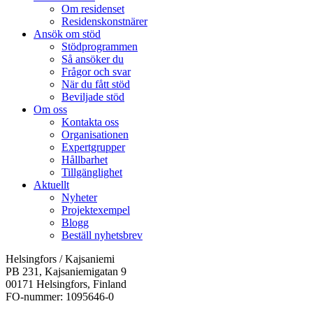
Om residenset
Residenskonstnärer
Ansök om stöd
Stödprogrammen
Så ansöker du
Frågor och svar
När du fått stöd
Beviljade stöd
Om oss
Kontakta oss
Organisationen
Expertgrupper
Hållbarhet
Tillgänglighet
Aktuellt
Nyheter
Projektexempel
Blogg
Beställ nyhetsbrev
Helsingfors / Kajsaniemi
PB 231, Kajsaniemigatan 9
00171 Helsingfors, Finland
FO-nummer: 1095646-0