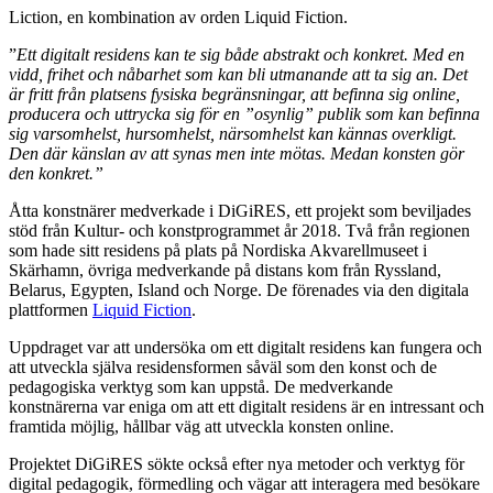
Liction, en kombination av orden Liquid Fiction.
”
Ett digitalt residens kan te sig både abstrakt och konkret. Med en
vidd, frihet och nåbarhet som kan bli utmanande att ta sig an. Det
är fritt från platsens fysiska begränsningar, att befinna sig online,
producera och uttrycka sig för en ”osynlig” publik som kan befinna
sig varsomhelst, hursomhelst, närsomhelst kan kännas overkligt.
Den där känslan av att synas men inte mötas. Medan konsten gör
den konkret.”
Åtta konstnärer medverkade i DiGiRES, ett projekt som beviljades
stöd från Kultur- och konstprogrammet år 2018. Två från regionen
som hade sitt residens på plats på Nordiska Akvarellmuseet i
Skärhamn, övriga medverkande på distans kom från Ryssland,
Belarus, Egypten, Island och Norge. De förenades via den digitala
plattformen
Liquid Fiction
.
Uppdraget var att undersöka om ett digitalt residens kan fungera och
att utveckla själva residensformen såväl som den konst och de
pedagogiska verktyg som kan uppstå. De medverkande
konstnärerna var eniga om att ett digitalt residens är en intressant och
framtida möjlig, hållbar väg att utveckla konsten online.
Projektet DiGiRES sökte också efter nya metoder och verktyg för
digital pedagogik, förmedling och vägar att interagera med besökare