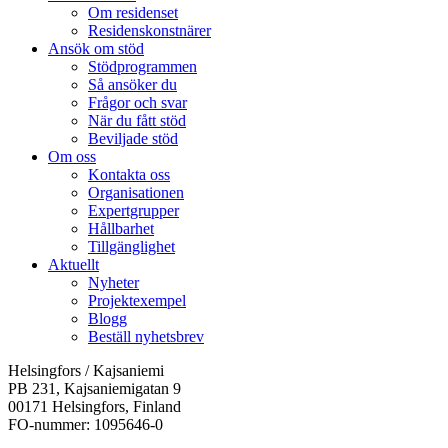
Om residenset
Residenskonstnärer
Ansök om stöd
Stödprogrammen
Så ansöker du
Frågor och svar
När du fått stöd
Beviljade stöd
Om oss
Kontakta oss
Organisationen
Expertgrupper
Hållbarhet
Tillgänglighet
Aktuellt
Nyheter
Projektexempel
Blogg
Beställ nyhetsbrev
Helsingfors / Kajsaniemi
PB 231, Kajsaniemigatan 9
00171 Helsingfors, Finland
FO-nummer: 1095646-0