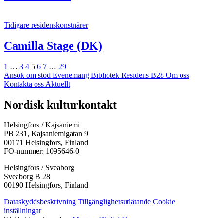
Tidigare residenskonstnärer
Camilla Stage (DK)
Föregående
Sida
Sida
Sida
Sida
Sida
Sida
Sida
Nästa
1
…
3
4
5
6
7
…
29
Ansök om stöd
Evenemang
Bibliotek
Residens B28
Om oss
Kontakta oss
Aktuellt
Facebook:
Instagram:
TikTok:
Youtube:
Vimeo:
Nordisk kulturkontakt
Öppnas
Öppnas
Öppnas
Öppnas
Öppnas
i
i
i
i
i
Helsingfors / Kajsaniemi
en
en
en
en
en
PB 231, Kajsaniemigatan 9
ny
ny
ny
ny
ny
00171 Helsingfors, Finland
flik
flik
flik
flik
flik
FO-nummer: 1095646-0
Helsingfors / Sveaborg
Sveaborg B 28
00190 Helsingfors, Finland
Dataskyddsbeskrivning
Tillgänglighetsutlåtande
Cookie
inställningar