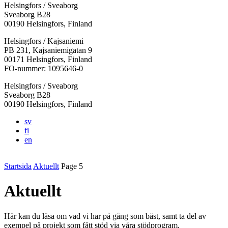
Helsingfors / Sveaborg
Sveaborg B28
00190 Helsingfors, Finland
Facebook:
Instagram:
TikTok:
Youtube:
Vimeo:
Helsingfors / Kajsaniemi
Öppnas
Öppnas
Öppnas
Öppnas
Öppnas
PB 231, Kajsaniemigatan 9
i
i
i
i
i
00171 Helsingfors, Finland
en
en
en
en
en
FO-nummer: 1095646-0
ny
ny
ny
ny
ny
Helsingfors / Sveaborg
flik
flik
flik
flik
flik
Sveaborg B28
00190 Helsingfors, Finland
sv
fi
en
Startsida
Aktuellt
Page 5
Aktuellt
Här kan du läsa om vad vi har på gång som bäst, samt ta del av
exempel på projekt som fått stöd via våra stödprogram.