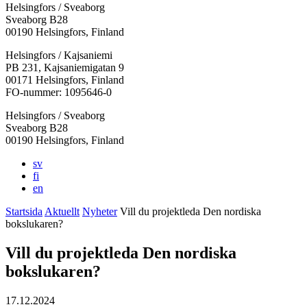
Helsingfors / Sveaborg
Sveaborg B28
00190 Helsingfors, Finland
Facebook:
Instagram:
TikTok:
Youtube:
Vimeo:
Helsingfors / Kajsaniemi
Öppnas
Öppnas
Öppnas
Öppnas
Öppnas
PB 231, Kajsaniemigatan 9
i
i
i
i
i
00171 Helsingfors, Finland
en
en
en
en
en
FO-nummer: 1095646-0
ny
ny
ny
ny
ny
Helsingfors / Sveaborg
flik
flik
flik
flik
flik
Sveaborg B28
00190 Helsingfors, Finland
sv
fi
en
Startsida
Aktuellt
Nyheter
Vill du projektleda Den nordiska
bokslukaren?
Vill du projektleda Den nordiska
bokslukaren?
17.12.2024