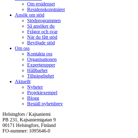
Om residenset
Residenskonstnärer
Ansök om stöd
Stödprogrammen
Så ansöker du
Frågor och svar
När du fått stöd
Beviljade stöd
Om oss
Kontakta oss
Organisationen
Expertgrupper
Hållbarhet
Tillgänglighet
Aktuellt
Nyheter
Projektexempel
Blogg
Beställ nyhetsbrev
Helsingfors / Kajsaniemi
PB 231, Kajsaniemigatan 9
00171 Helsingfors, Finland
FO-nummer: 1095646-0