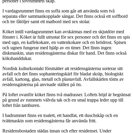
personer i sovrummets skåp.
I vardagsrummet finns en soffa som går att använda som två
separata eller sammankopplade sängar. Det finns också ett soffbord
och tre fåtöljer samt ett matbord med sex stolar.
Köket intill vardagsrummet kan avskärmas med en skjutdörr med
fönster i. Köket är fullt utrustat för sex personer och det finns en spis
med ugn, en kaffekokare, en vattenkokare och en brödrost. Spisen
och ugnen fungerar med hjälp av en timer. Det finns ingen
diskmaskin, utan residensgästerna diskar för hand. Det finns också
kökshanddukar.
Nordisk kulturkontakt förutsätter att residensgästerna sorterar sitt
avfall och det finns sophanteringskärl för bladat skräp, biologiskt
avfall, kartong, glas, metall och plastavfall. Avfallskärlen töms av
residensgästerna på anvisade ställen på ön.
På loftet ovanför köket finns två madrasser. Loftets höjd är begränsat
på grund av rummets välvda tak och en smal trappa leder upp till
loftet från tamburen.
I badrummet finns en toalett, ett handfat, ett duschskåp och en
tvättmaskin som residensgästerna får använda fritt.
Residensbostaden städas innan och efter residenset. Under