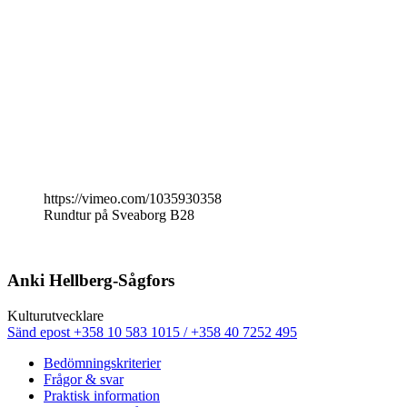
https://vimeo.com/1035930358
Rundtur på Sveaborg B28
Anki Hellberg-Sågfors
Kultur­utvecklare
Sänd
Sänd epost
+358 10 583 1015 / +358 40 7252 495
epost
Bedömningskriterier
till
Frågor & svar
anki.hellberg@nkk.org
Praktisk information