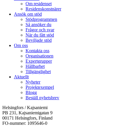
Om residenset
Residenskonstnärer
Ansök om stöd
Stödprogrammen
Så ansöker du
Frågor och svar
När du fått stöd
Beviljade stöd
Om oss
Kontakta oss
Organisationen
Expertgrupper
Hållbarhet
Tillgänglighet
Aktuellt
Nyheter
Projektexempel
Blogg
Beställ nyhetsbrev
Helsingfors / Kajsaniemi
PB 231, Kajsaniemigatan 9
00171 Helsingfors, Finland
FO-nummer: 1095646-0