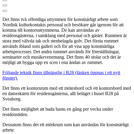
Det finns två offentliga utrymmen för konstnärligt arbete som
Nordisk kulturkontakts personal och besökare går igenom för att
komma till kontorsutrymmena. De kan användas av
residensgästerna, i samklang med personal och gäster. Rummen är
stora med välvda tak och stenbelagda golv. Det första rummet
används ibland som galleri och för att visa upp konstnärliga
arbetsprocesser. Det andra rummet används för föreställningar,
seminarier och musikevenemang. Det finns 40 stolar och det är
möjligt att bygga upp en scen i ena ändan av rummet.
Följande teknik finns tillgänglig i B28 (länken öppnas i ett nytt
fönster).
Det finns ett kontorsrum med ett mötesbord och ett kontorsbord med
en datorskärm för residensgästerna, allt beläget i huset B28 på
Sveaborg.
Det finns möjlighet att bada bastu en gång per vecka under
residenstiden.
Dessutom finns det ett mörkrum som kan användas för konstnärligt
arbete.