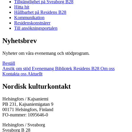
Tillgänglighet på Sveaborg B28
Hitta hit
Hållbarhet på Residens B28
Kommunikation
Residenskonstnärer
Till ansökningsportalen
Nyhetsbrev
Nyheter om våra evenemang och stödprogram.
Beställ
Ansök om stöd
Evenemang
Bibliotek
Residens B28
Om oss
Kontakta oss
Aktuellt
Facebook:
Instagram:
TikTok:
Youtube:
Vimeo:
Nordisk kulturkontakt
Öppnas
Öppnas
Öppnas
Öppnas
Öppnas
i
i
i
i
i
Helsingfors / Kajsaniemi
en
en
en
en
en
PB 231, Kajsaniemigatan 9
ny
ny
ny
ny
ny
00171 Helsingfors, Finland
flik
flik
flik
flik
flik
FO-nummer: 1095646-0
Helsingfors / Sveaborg
Sveaborg B 28