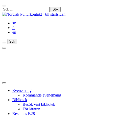
Gå
Stäng
till
Sök
sökfält
innehåll
efter:
sv
fi
en
Sök
Sök
Sök
Huvudmeny
Stäng
huvudmenyn
Evenemang
Kommande evenemang
Bibliotek
Besök vårt bibliotek
För läraren
Residens B28