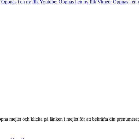
 Öppnas i en ny flik
Youtube: Öppnas i en ny flik
Vimeo: Öppnas i en n
ppna mejlet och klicka på länken i mejlet för att bekräfta din prenumera