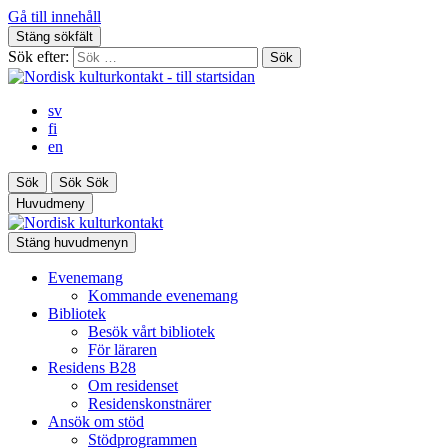
Gå till innehåll
Stäng sökfält
Sök efter:
sv
fi
en
Sök
Sök
Sök
Huvudmeny
Stäng huvudmenyn
Evenemang
Kommande evenemang
Bibliotek
Besök vårt bibliotek
För läraren
Residens B28
Om residenset
Residenskonstnärer
Ansök om stöd
Stödprogrammen