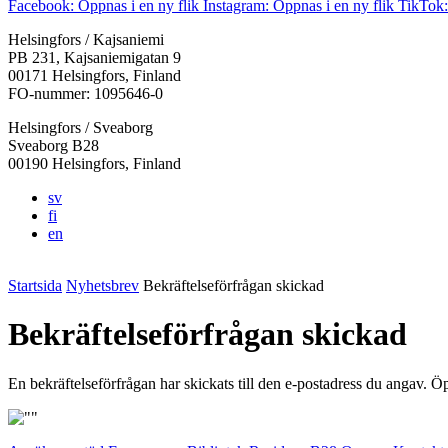
Facebook: Öppnas i en ny flik
Instagram: Öppnas i en ny flik
TikTok:
Helsingfors / Kajsaniemi
PB 231, Kajsaniemigatan 9
00171 Helsingfors, Finland
FO-nummer: 1095646-0
Helsingfors / Sveaborg
Sveaborg B28
00190 Helsingfors, Finland
sv
fi
en
Startsida
Nyhetsbrev
Bekräftelseförfrågan skickad
Bekräftelseförfrågan skickad
En bekräftelseförfrågan har skickats till den e-postadress du angav. Ö