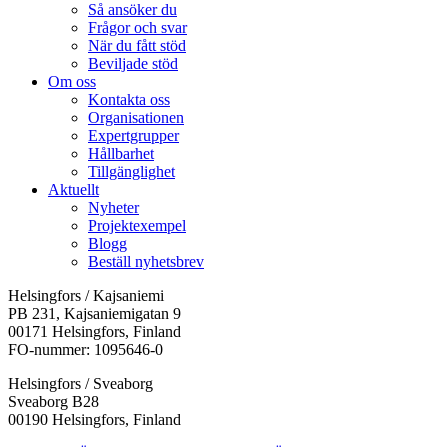
Så ansöker du
Frågor och svar
När du fått stöd
Beviljade stöd
Om oss
Kontakta oss
Organisationen
Expertgrupper
Hållbarhet
Tillgänglighet
Aktuellt
Nyheter
Projektexempel
Blogg
Beställ nyhetsbrev
Helsingfors / Kajsaniemi
PB 231, Kajsaniemigatan 9
00171 Helsingfors, Finland
FO-nummer: 1095646-0
Helsingfors / Sveaborg
Sveaborg B28
00190 Helsingfors, Finland