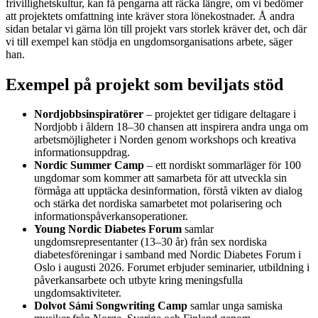
frivillighetskultur, kan få pengarna att räcka längre, om vi bedömer
att projektets omfattning inte kräver stora lönekostnader. Å andra
sidan betalar vi gärna lön till projekt vars storlek kräver det, och där
vi till exempel kan stödja en ungdomsorganisations arbete, säger
han.
Exempel på projekt som beviljats stöd
Nordjobbsinspirat
örer
– projektet ger tidigare deltagare i
Nordjobb i åldern 18–30 chansen att inspirera andra unga om
arbetsmöjligheter i Norden genom workshops och kreativa
informationsuppdrag.
Nordic Summer Camp
– ett nordiskt sommarläger för 100
ungdomar som kommer att samarbeta för att utveckla sin
förmåga att upptäcka desinformation, förstå vikten av dialog
och stärka det nordiska samarbetet mot polarisering och
informationspåverkansoperationer.
Young Nordic Diabetes Forum
samlar
ungdomsrepresentanter (13–30 år) från sex nordiska
diabetesföreningar i samband med Nordic Diabetes Forum i
Oslo i augusti 2026. Forumet erbjuder seminarier, utbildning i
påverkansarbete och utbyte kring meningsfulla
ungdomsaktiviteter.
Dolvot Sámi Songwriting Camp
samlar unga samiska