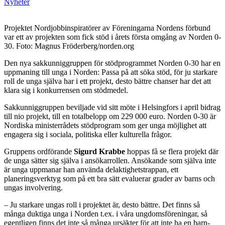
Nyheter
Projektet Nordjobbinspiratörer av Föreningarna Nordens förbund
var ett av projekten som fick stöd i årets första omgång av Norden 0-
30. Foto: Magnus Fröderberg/norden.org
Den nya sakkunniggruppen för stödprogrammet Norden 0-30 har en
uppmaning till unga i Norden: Passa på att söka stöd, för ju starkare
roll de unga själva har i ett projekt, desto bättre chanser har det att
klara sig i konkurrensen om stödmedel.
Sakkunniggruppen beviljade vid sitt möte i Helsingfors i april bidrag
till nio projekt, till en totalbelopp om 229 000 euro. Norden 0-30 är
Nordiska ministerrådets stödprogram som ger unga möjlighet att
engagera sig i sociala, politiska eller kulturella frågor.
Gruppens ordförande
Sigurd Krabbe
hoppas få se flera projekt där
de unga sätter sig själva i ansökarrollen. Ansökande som själva inte
är unga uppmanar han använda delaktighetstrappan, ett
planeringsverktyg som på ett bra sätt evaluerar grader av barns och
ungas involvering.
– Ju starkare ungas roll i projektet är, desto bättre. Det finns så
många duktiga unga i Norden t.ex. i våra ungdomsföreningar, så
egentligen finns det inte så många ursäkter för att inte ha en barn-