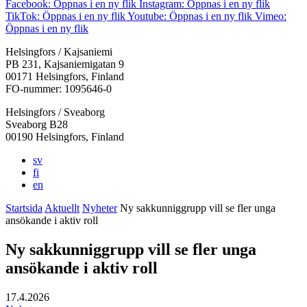
Facebook: Öppnas i en ny flik
Instagram: Öppnas i en ny flik
TikTok: Öppnas i en ny flik
Youtube: Öppnas i en ny flik
Vimeo:
Öppnas i en ny flik
Helsingfors / Kajsaniemi
PB 231, Kajsaniemigatan 9
00171 Helsingfors, Finland
FO-nummer: 1095646-0
Helsingfors / Sveaborg
Sveaborg B28
00190 Helsingfors, Finland
sv
fi
en
Startsida
Aktuellt
Nyheter
Ny sakkunniggrupp vill se fler unga
ansökande i aktiv roll
Ny sakkunniggrupp vill se fler unga
ansökande i aktiv roll
17.4.2026