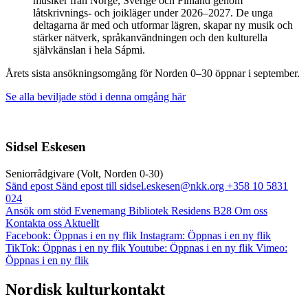
musiker från Norge, Sverige och Finland genom
låtskrivnings- och joikläger under 2026–2027. De unga
deltagarna är med och utformar lägren, skapar ny musik och
stärker nätverk, språkanvändningen och den kulturella
självkänslan i hela Sápmi.
Årets sista ansökningsomgång för Norden 0–30 öppnar i september.
Se alla beviljade stöd i denna omgång här
Sidsel Eskesen
Senior­rådgivare (Volt, Norden 0-30)
Sänd epost
Sänd epost till sidsel.eskesen@nkk.org
+358 10 5831
024
Ansök om stöd
Evenemang
Bibliotek
Residens B28
Om oss
Kontakta oss
Aktuellt
Facebook: Öppnas i en ny flik
Instagram: Öppnas i en ny flik
TikTok: Öppnas i en ny flik
Youtube: Öppnas i en ny flik
Vimeo:
Öppnas i en ny flik
Nordisk kulturkontakt