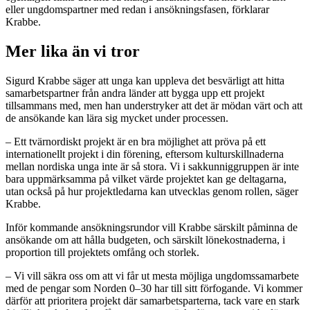
eller ungdomspartner med redan i ansökningsfasen, förklarar
Krabbe.
Mer lika än vi tror
Sigurd Krabbe säger att unga kan uppleva det besvärligt att hitta
samarbetspartner från andra länder att bygga upp ett projekt
tillsammans med, men han understryker att det är mödan värt och att
de ansökande kan lära sig mycket under processen.
– Ett tvärnordiskt projekt är en bra möjlighet att pröva på ett
internationellt projekt i din förening, eftersom kulturskillnaderna
mellan nordiska unga inte är så stora. Vi i sakkunniggruppen är inte
bara uppmärksamma på vilket värde projektet kan ge deltagarna,
utan också på hur projektledarna kan utvecklas genom rollen, säger
Krabbe.
Inför kommande ansökningsrundor vill Krabbe särskilt påminna de
ansökande om att hålla budgeten, och särskilt lönekostnaderna, i
proportion till projektets omfång och storlek.
– Vi vill säkra oss om att vi får ut mesta möjliga ungdomssamarbete
med de pengar som Norden 0–30 har till sitt förfogande. Vi kommer
därför att prioritera projekt där samarbetsparterna, tack vare en stark