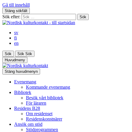
Gå till innehåll
Stäng sökfält
Sök efter:
sv
fi
en
Sök
Sök
Sök
Huvudmeny
Stäng huvudmenyn
Evenemang
Kommande evenemang
Bibliotek
Besök vårt bibliotek
För läraren
Residens B28
Om residenset
Residenskonstnärer
Ansök om stöd
Stödprogrammen