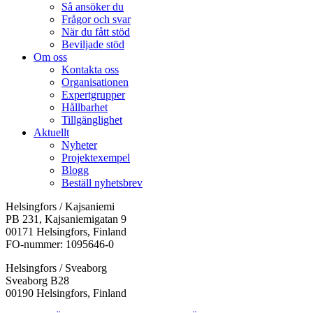
Så ansöker du
Frågor och svar
När du fått stöd
Beviljade stöd
Om oss
Kontakta oss
Organisationen
Expertgrupper
Hållbarhet
Tillgänglighet
Aktuellt
Nyheter
Projektexempel
Blogg
Beställ nyhetsbrev
Helsingfors / Kajsaniemi
PB 231, Kajsaniemigatan 9
00171 Helsingfors, Finland
FO-nummer: 1095646-0
Helsingfors / Sveaborg
Sveaborg B28
00190 Helsingfors, Finland