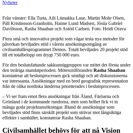
Nyheter
Från vänster: Ella Turta, Aili Liimakka Laue, Martin Mohr Olsen,
Páll Kristinsson-Granholm, Hanne Lund Madsen, Jósúa Gabríel
Davíðsson, Rasha Shaaban och Astrid Carlsen. Foto: Heidi Orava
Flera små och innovativa projekt som vågar testa nya metoder för
påverkan beviljades stöd i vårens ansökningsomgång av
civilsamhällesprogrammet Demos. Totalt beviljades 20 projekt stöd
till ett totalbelopp om drygt 750 000 euro.
För den beslutsfattande sakkunniggruppen var mötet det första under
den treåriga mandatperioden. Mötesordföranden
Rasha Shaaban
konstaterar att beslutsprocessen gick smidigt och att diskussionerna
var intressanta. Ansökningar med en bred geografisk representation
från de olika nordiska länderna prioriterades i beslutsprocessen.
– Vi ser fram emot flera ansökningar från Åland, Färöarna och
Grönland i de kommande rundorna, men som helhet fick vi in
många goda projektansökningar. Bland de ansökningar som
beviljades stöd finns särskilt projekt som strävar mot långsiktiga
effekter i samhället, konstaterar Rasha Shaaban.
Civilsamhället behövs för att nå Vision