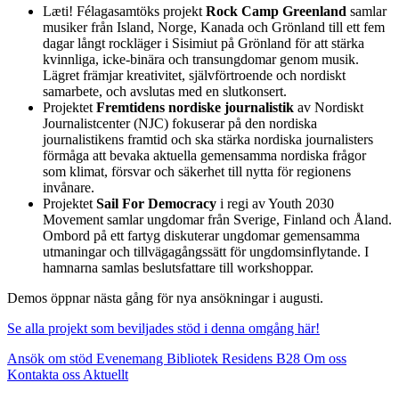
Læti! Félagasamtöks projekt
Rock Camp Greenland
samlar
musiker från Island, Norge, Kanada och Grönland till ett fem
dagar långt rockläger i Sisimiut på Grönland för att stärka
kvinnliga, icke-binära och transungdomar genom musik.
Lägret främjar kreativitet, självförtroende och nordiskt
samarbete, och avslutas med en slutkonsert.
Projektet
Fremtidens nordiske journalistik
av Nordiskt
Journalistcenter (NJC) fokuserar på den nordiska
journalistikens framtid och ska stärka nordiska journalisters
förmåga att bevaka aktuella gemensamma nordiska frågor
som klimat, försvar och säkerhet till nytta för regionens
invånare.
Projektet
Sail For Democracy
i regi av Youth 2030
Movement samlar ungdomar från Sverige, Finland och Åland.
Ombord på ett fartyg diskuterar ungdomar gemensamma
utmaningar och tillvägagångssätt för ungdomsinflytande. I
hamnarna samlas beslutsfattare till workshoppar.
Demos öppnar nästa gång för nya ansökningar i augusti.
Se alla projekt som beviljades stöd i denna omgång här!
Ansök om stöd
Evenemang
Bibliotek
Residens B28
Om oss
Kontakta oss
Aktuellt