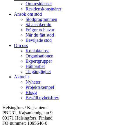
Om residenset
Residenskonstnärer
Ansök om stöd
Stödprogrammen
Så ansöker du
Frågor och svar
När du fått stöd
Beviljade stöd
Om oss
Kontakta oss
Organisationen
Expertgrupper
Hållbarhet
Tillgänglighet
Aktuellt
Nyheter
Projektexempel
Blogg
Beställ nyhetsbrev
Helsingfors / Kajsaniemi
PB 231, Kajsaniemigatan 9
00171 Helsingfors, Finland
FO-nummer: 1095646-0