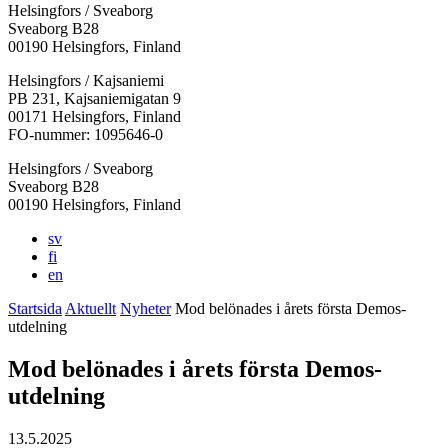
Helsingfors / Sveaborg
Sveaborg B28
00190 Helsingfors, Finland
Facebook:
Instagram:
TikTok:
Youtube:
Vimeo:
Helsingfors / Kajsaniemi
Öppnas
Öppnas
Öppnas
Öppnas
Öppnas
PB 231, Kajsaniemigatan 9
i
i
i
i
i
00171 Helsingfors, Finland
en
en
en
en
en
FO-nummer: 1095646-0
ny
ny
ny
ny
ny
Helsingfors / Sveaborg
flik
flik
flik
flik
flik
Sveaborg B28
00190 Helsingfors, Finland
sv
fi
en
Startsida
Aktuellt
Nyheter
Mod belönades i årets första Demos-
utdelning
Mod belönades i årets första Demos-
utdelning
13.5.2025