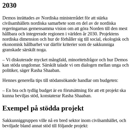
2030
Demos inrättades av Nordiska ministerrådet för att stärka
civilsamhällets nordiska samarbete som en del av de nordiska
regeringarnas gemensamma vision om att göra Norden till den mest
hållbara och integrerade regionen i världen år 2030. Projektens
nordiska dimension och hur de förhåller sig till social, ekologisk och
ekonomisk hållbarhet var därför kriterier som de sakkunniga
granskade särskilt noga.
– Vi diskuterade mycket mångfald, minoritetsfrågor och hur Demos
kan stöda ungdomar. Särskilt talade vi om dialogen mellan unga och
politiker, säger Rasha Shaaban.
Hennes generella tips till stödansökande handlar om budgeten:
– En bra och tydlig budget är en förutsättning för att ett projekt ska
kunna beviljas stöd, konstaterar Rasha Shaaban.
Exempel på stödda projekt
Sakkunniggruppen ville nå en bred sektor inom civilsamhället, och
beviljade bland annat stöd till följande projekt: