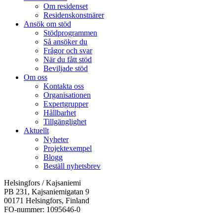
Om residenset
Residenskonstnärer
Ansök om stöd
Stödprogrammen
Så ansöker du
Frågor och svar
När du fått stöd
Beviljade stöd
Om oss
Kontakta oss
Organisationen
Expertgrupper
Hållbarhet
Tillgänglighet
Aktuellt
Nyheter
Projektexempel
Blogg
Beställ nyhetsbrev
Helsingfors / Kajsaniemi
PB 231, Kajsaniemigatan 9
00171 Helsingfors, Finland
FO-nummer: 1095646-0