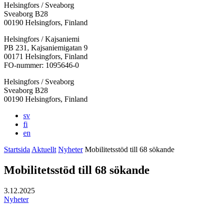
Helsingfors / Sveaborg
Sveaborg B28
00190 Helsingfors, Finland
Facebook:
Instagram:
TikTok:
Youtube:
Vimeo:
Helsingfors / Kajsaniemi
Öppnas
Öppnas
Öppnas
Öppnas
Öppnas
PB 231, Kajsaniemigatan 9
i
i
i
i
i
00171 Helsingfors, Finland
en
en
en
en
en
FO-nummer: 1095646-0
ny
ny
ny
ny
ny
Helsingfors / Sveaborg
flik
flik
flik
flik
flik
Sveaborg B28
00190 Helsingfors, Finland
sv
fi
en
Startsida
Aktuellt
Nyheter
Mobilitetsstöd till 68 sökande
Mobilitetsstöd till 68 sökande
3.12.2025
Nyheter