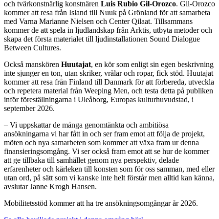
och tvärkonstnärlig konstnären
Luis Rubio Gil-Orozco
. Gil-Orozco
kommer att resa från Island till Nuuk på Grönland för att samarbeta
med Varna Marianne Nielsen och Center Qilaat. Tillsammans
kommer de att spela in ljudlandskap från Arktis, utbyta metoder och
skapa det första materialet till ljudinstallationen Sound Dialogue
Between Cultures.
Också manskören
Huutajat
, en kör som enligt sin egen beskrivning
inte sjunger en ton, utan skriker, vrålar och ropar, fick stöd. Huutajat
kommer att resa från Finland till Danmark för att förbereda, utveckla
och repetera material från Weeping Men, och testa detta på publiken
inför föreställningarna i Uleåborg, Europas kulturhuvudstad, i
september 2026.
– Vi uppskattar de många genomtänkta och ambitiösa
ansökningarna vi har fått in och ser fram emot att följa de projekt,
möten och nya samarbeten som kommer att växa fram ur denna
finansieringsomgång. Vi ser också fram emot att se hur de kommer
att ge tillbaka till samhället genom nya perspektiv, delade
erfarenheter och kärleken till konsten som för oss samman, med eller
utan ord, på sätt som vi kanske inte helt förstår men alltid kan känna,
avslutar Janne Krogh Hansen.
Mobilitetsstöd kommer att ha tre ansökningsomgångar år 2026.