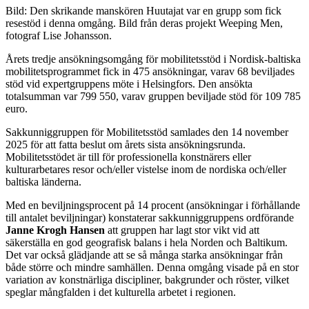
Bild: Den skrikande manskören Huutajat var en grupp som fick
resestöd i denna omgång. Bild från deras projekt Weeping Men,
fotograf Lise Johansson.
Årets tredje ansökningsomgång för mobilitetsstöd i Nordisk-baltiska
mobilitetsprogrammet fick in 475 ansökningar, varav 68 beviljades
stöd vid expertgruppens möte i Helsingfors. Den ansökta
totalsumman var 799 550, varav gruppen beviljade stöd för 109 785
euro.
Sakkunniggruppen för Mobilitetsstöd samlades den 14 november
2025 för att fatta beslut om årets sista ansökningsrunda.
Mobilitetsstödet är till för professionella konstnärers eller
kulturarbetares resor och/eller vistelse inom de nordiska och/eller
baltiska länderna.
Med en beviljningsprocent på 14 procent (ansökningar i förhållande
till antalet beviljningar) konstaterar sakkunniggruppens ordförande
Janne Krogh Hansen
att gruppen har lagt stor vikt vid att
säkerställa en god geografisk balans i hela Norden och Baltikum.
Det var också glädjande att se så många starka ansökningar från
både större och mindre samhällen. Denna omgång visade på en stor
variation av konstnärliga discipliner, bakgrunder och röster, vilket
speglar mångfalden i det kulturella arbetet i regionen.