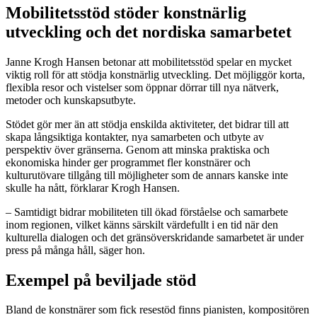
Mobilitetsstöd stöder konstnärlig
utveckling och det nordiska samarbetet
Janne Krogh Hansen betonar att mobilitetsstöd spelar en mycket
viktig roll för att stödja konstnärlig utveckling. Det möjliggör korta,
flexibla resor och vistelser som öppnar dörrar till nya nätverk,
metoder och kunskapsutbyte.
Stödet gör mer än att stödja enskilda aktiviteter, det bidrar till att
skapa långsiktiga kontakter, nya samarbeten och utbyte av
perspektiv över gränserna. Genom att minska praktiska och
ekonomiska hinder ger programmet fler konstnärer och
kulturutövare tillgång till möjligheter som de annars kanske inte
skulle ha nått, förklarar Krogh Hansen.
– Samtidigt bidrar mobiliteten till ökad förståelse och samarbete
inom regionen, vilket känns särskilt värdefullt i en tid när den
kulturella dialogen och det gränsöverskridande samarbetet är under
press på många håll, säger hon.
Exempel på beviljade stöd
Bland de konstnärer som fick resestöd finns pianisten, kompositören