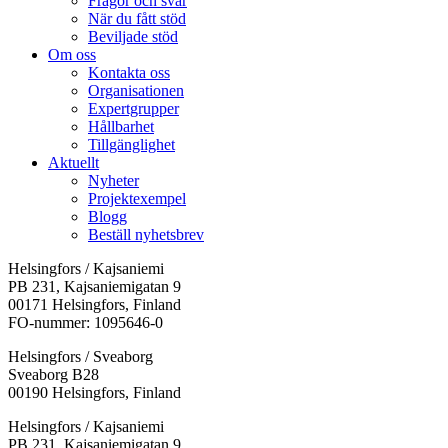
Frågor och svar
När du fått stöd
Beviljade stöd
Om oss
Kontakta oss
Organisationen
Expertgrupper
Hållbarhet
Tillgänglighet
Aktuellt
Nyheter
Projektexempel
Blogg
Beställ nyhetsbrev
Helsingfors / Kajsaniemi
PB 231, Kajsaniemigatan 9
00171 Helsingfors, Finland
FO-nummer: 1095646-0
Helsingfors / Sveaborg
Sveaborg B28
00190 Helsingfors, Finland
Facebook:
Instagram:
TikTok:
Youtube:
Vimeo:
Helsingfors / Kajsaniemi
Öppnas
Öppnas
Öppnas
Öppnas
Öppnas
PB 231, Kajsaniemigatan 9