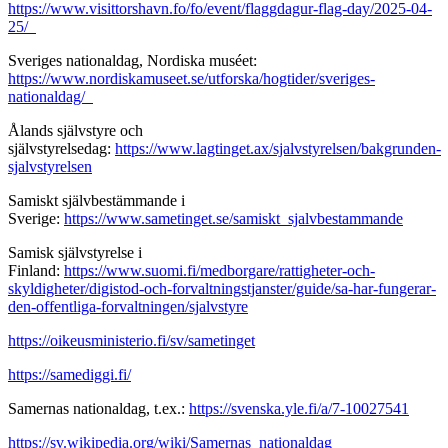
https://www.visittorshavn.fo/fo/event/flaggdagur-flag-day/2025-04-
25/
Sveriges nationaldag, Nordiska muséet:
https://www.nordiskamuseet.se/utforska/hogtider/sveriges-
nationaldag/
Ålands självstyre och
självstyrelsedag:
https://www.lagtinget.ax/sjalvstyrelsen/bakgrunden-
sjalvstyrelsen
Samiskt självbestämmande i
Sverige:
https://www.sametinget.se/samiskt_sjalvbestammande
Samisk självstyrelse i
Finland:
https://www.suomi.fi/medborgare/rattigheter-och-
skyldigheter/digistod-och-forvaltningstjanster/guide/sa-har-fungerar-
den-offentliga-forvaltningen/sjalvstyre
https://oikeusministerio.fi/sv/sametinget
https://samediggi.fi/
Samernas nationaldag, t.ex.:
https://svenska.yle.fi/a/7-10027541
https://sv.wikipedia.org/wiki/Samernas_nationaldag