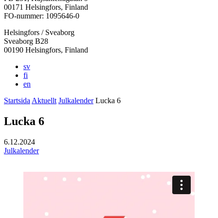
i
i
i
i
i
00171 Helsingfors, Finland
en
en
en
en
en
FO-nummer: 1095646-0
ny
ny
ny
ny
ny
Helsingfors / Sveaborg
flik
flik
flik
flik
flik
Sveaborg B28
00190 Helsingfors, Finland
sv
fi
en
Startsida
Aktuellt
Julkalender
Lucka 6
Lucka 6
6.12.2024
Julkalender