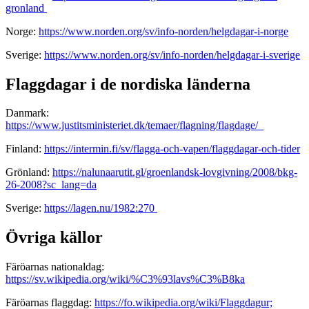
gronland
Norge:
https://www.norden.org/sv/info-norden/helgdagar-i-norge
Sverige:
https://www.norden.org/sv/info-norden/helgdagar-i-sverige
Flaggdagar i de nordiska länderna
Danmark:
https://www.justitsministeriet.dk/temaer/flagning/flagdage/
Finland:
https://intermin.fi/sv/flagga-och-vapen/flaggdagar-och-tider
Grönland:
https://nalunaarutit.gl/groenlandsk-lovgivning/2008/bkg-
26-2008?sc_lang=da
Sverige:
https://lagen.nu/1982:270
Övriga källor
Färöarnas nationaldag:
https://sv.wikipedia.org/wiki/%C3%93lavs%C3%B8ka
Färöarnas flaggdag:
https://fo.wikipedia.org/wiki/Flaggdagur;