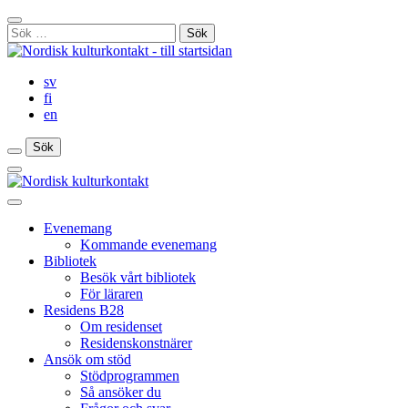
Gå
Stäng
till
Sök
sökfält
innehåll
efter:
sv
fi
en
Sök
Sök
Sök
Huvudmeny
Stäng
huvudmenyn
Evenemang
Kommande evenemang
Bibliotek
Besök vårt bibliotek
För läraren
Residens B28
Om residenset
Residenskonstnärer
Ansök om stöd
Stödprogrammen
Så ansöker du