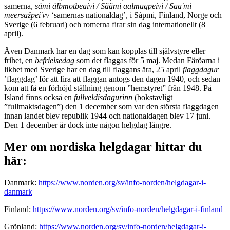
samerna,
sámi álbmotbeaivi /
Säämi
aalmugpeivi
/
Saaʹmi
meersažpeiʹvv
‘samernas nationaldag’, i Sápmi, Finland, Norge och
Sverige (6 februari) och romerna firar sin dag internationellt (8
april).
Även Danmark har en dag som kan kopplas till självstyre eller
frihet, en
befrielsedag
som det flaggas för 5 maj. Medan Färöarna i
likhet med Sverige har en dag till flaggans ära, 25 april
flaggdagur
’flaggdag’ för att fira att flaggan antogs den dagen 1940, och sedan
kom att få en förhöjd ställning genom ”hemstyret” från 1948. På
Island finns också en
fullveldisdagurinn
(bokstavligt
”fullmaktsdagen”) den 1 december som var den största flaggdagen
innan landet blev republik 1944 och nationaldagen blev 17 juni.
Den 1 december är dock inte någon helgdag längre.
Mer om nordiska helgdagar hittar du
här:
Danmark:
https://www.norden.org/sv/info-norden/helgdagar-i-
danmark
Finland:
https://www.norden.org/sv/info-norden/helgdagar-i-finland
Grönland:
https://www.norden.org/sv/info-norden/helgdagar-i-