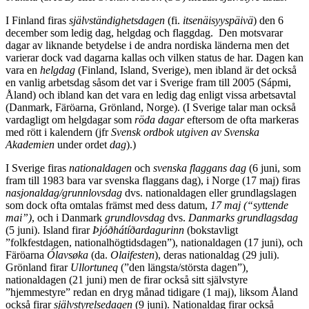
I Finland firas
självständighetsdagen
(fi.
itsenäisyyspäivä
) den 6
december som ledig dag, helgdag och flaggdag. Den motsvarar
dagar av liknande betydelse i de andra nordiska länderna men det
varierar dock vad dagarna kallas och vilken status de har. Dagen kan
vara en
helgdag
(Finland, Island, Sverige), men ibland är det också
en vanlig arbetsdag såsom det var i Sverige fram till 2005 (Sápmi,
Åland) och ibland kan det vara en ledig dag enligt vissa arbetsavtal
(Danmark, Färöarna, Grönland, Norge). (I Sverige talar man också
vardagligt om helgdagar som
röda dagar
eftersom de ofta markeras
med rött i kalendern (jfr
Svensk ordbok utgiven av Svenska
Akademien
under ordet
dag
).)
I Sverige firas
nationaldagen
och
svenska flaggans dag
(6 juni, som
fram till 1983 bara var svenska flaggans dag), i Norge (17 maj) firas
nasjonaldag/grunnlovsdag
dvs. nationaldagen eller grundlagslagen
som dock ofta omtalas främst med dess datum,
17 maj (“syttende
mai”)
, och i Danmark
grundlovsdag
dvs.
Danmarks grundlagsdag
(5 juni). Island firar
Þjóðhátíðardagurinn
(bokstavligt
”folkfestdagen, nationalhögtidsdagen”), nationaldagen (17 juni), och
Färöarna
Ólavsøka
(da.
Olaifesten
), deras nationaldag (29 juli).
Grönland firar
Ullortuneq
(”den längsta/största dagen”)
,
nationaldagen (21 juni) men de firar också sitt självstyre
”hjemmestyre” redan en dryg månad tidigare (1 maj), liksom Åland
också firar
självstyrelsedagen
(9 juni). Nationaldag firar också