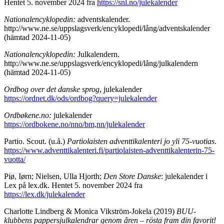
Hentet 5. november 2024 fra
https://snl.no/julekalender
Nationalencyklopedin:
adventskalender.
http://www.ne.se/uppslagsverk/encyklopedi/lång/adventskalender
(hämtad 2024-11-05)
Nationalencyklopedin:
Julkalendern.
http://www.ne.se/uppslagsverk/encyklopedi/lång/julkalendern
(hämtad 2024-11-05)
Ordbog over det danske sprog
, julekalender
https://ordnet.dk/ods/ordbog?query=julekalender
Ordbøkene.no:
julekalender
https://ordbokene.no/nno/bm,nn/julekalender
Partio. Scout. (u.å.)
Partiolaisten adventtikalenteri jo yli 75-vuotias
.
https://www.adventtikalenteri.fi/partiolaisten-adventtikalenterin-75-
vuotta/
Piø, Iørn; Nielsen, Ulla Hjorth;
Den Store Danske
: julekalender i
Lex på lex.dk. Hentet 5. november 2024 fra
https://lex.dk/julekalender
Charlotte Lindberg & Monica Vikström-Jokela (2019)
BUU-
klubbens pappersjulkalendrar genom åren – rösta fram din favorit!