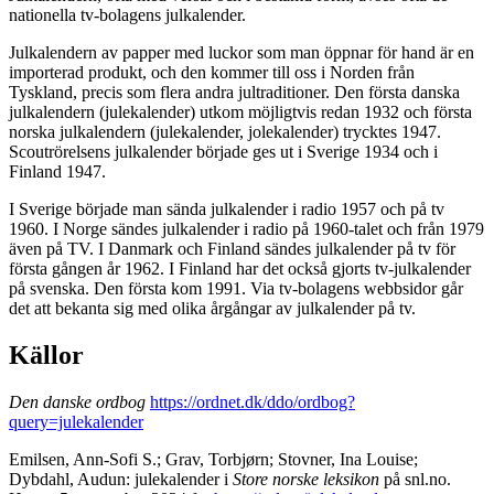
nationella tv-bolagens julkalender.
Julkalendern av papper med luckor som man öppnar för hand är en
importerad produkt, och den kommer till oss i Norden från
Tyskland, precis som flera andra jultraditioner. Den första danska
julkalendern (julekalender) utkom möjligtvis redan 1932 och första
norska julkalendern (julekalender, jolekalender) trycktes 1947.
Scoutrörelsens julkalender började ges ut i Sverige 1934 och i
Finland 1947.
I Sverige började man sända julkalender i radio 1957 och på tv
1960. I Norge sändes julkalender i radio på 1960-talet och från 1979
även på TV. I Danmark och Finland sändes julkalender på tv för
första gången år 1962. I Finland har det också gjorts tv-julkalender
på svenska. Den första kom 1991. Via tv-bolagens webbsidor går
det att bekanta sig med olika årgångar av julkalender på tv.
Källor
Den danske ordbog
https://ordnet.dk/ddo/ordbog?
query=julekalender
Emilsen, Ann-Sofi S.; Grav, Torbjørn; Stovner, Ina Louise;
Dybdahl, Audun: julekalender i
Store norske leksikon
på snl.no.