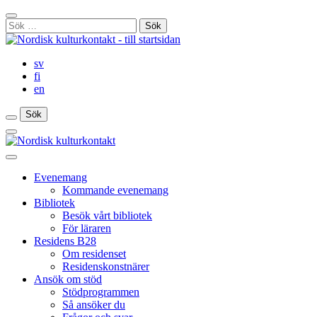
Gå
Stäng
till
Sök
sökfält
innehåll
efter:
sv
fi
en
Sök
Sök
Sök
Huvudmeny
Stäng
huvudmenyn
Evenemang
Kommande evenemang
Bibliotek
Besök vårt bibliotek
För läraren
Residens B28
Om residenset
Residenskonstnärer
Ansök om stöd
Stödprogrammen
Så ansöker du