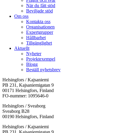
Frågor och svar
När du fått stöd
Beviljade stöd
Om oss
Kontakta oss
Organisationen
Expertgrupper
Hållbarhet
Tillgänglighet
Aktuellt
Nyheter
Projektexempel
Blogg
Beställ nyhetsbrev
Helsingfors / Kajsaniemi
PB 231, Kajsaniemigatan 9
00171 Helsingfors, Finland
FO-nummer: 1095646-0
Helsingfors / Sveaborg
Sveaborg B28
00190 Helsingfors, Finland
Facebook:
Instagram:
TikTok:
Youtube:
Vimeo:
Helsingfors / Kajsaniemi
Öppnas
Öppnas
Öppnas
Öppnas
Öppnas
PB 231, Kajsaniemigatan 9