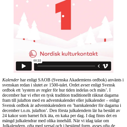
Kalender
har enligt SAOB (Svenska Akademiens ordbok) använts i
svenskan redan i slutet av 1500-talet. Ordet avser enligt Svensk
ordbok ett ’system av regler för hur tiden indelas och mäts’. I
december har vi efter en tysk tradition traditionellt räknat dagarna
fram till julafton med en adventskalender eller julkalender – enligt
Svensk ordbok är adventskalendern en ’barnkalender för dagarna i
december t.o.m. julafton’. Den första julkalendern lär ha bestått av
24 kakor som barnet fick äta, en kaka per dag. I dag finns det en
mängd julkalendrar med olika innehåll. När vi idag talar om
Julkalendern, ofta med versal och i bestämd form, avses ofta de