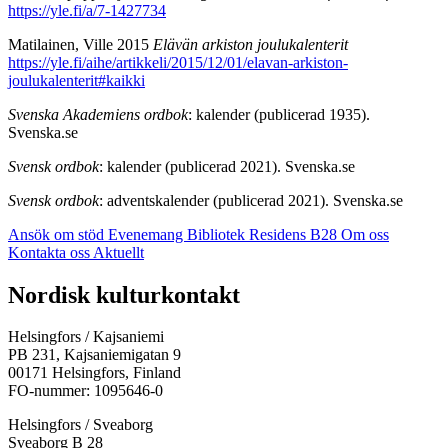
https://yle.fi/a/7-1427734
Matilainen, Ville 2015
Elävän arkiston joulukalenterit
https://yle.fi/aihe/artikkeli/2015/12/01/elavan-arkiston-
joulukalenterit#kaikki
Svenska Akademiens ordbok
: kalender (publicerad 1935).
Svenska.se
Svensk ordbok
: kalender (publicerad 2021). Svenska.se
Svensk ordbok
: adventskalender (publicerad 2021). Svenska.se
Ansök om stöd
Evenemang
Bibliotek
Residens B28
Om oss
Kontakta oss
Aktuellt
Facebook:
Instagram:
TikTok:
Youtube:
Vimeo:
Nordisk kulturkontakt
Öppnas
Öppnas
Öppnas
Öppnas
Öppnas
i
i
i
i
i
Helsingfors / Kajsaniemi
en
en
en
en
en
PB 231, Kajsaniemigatan 9
ny
ny
ny
ny
ny
00171 Helsingfors, Finland
flik
flik
flik
flik
flik
FO-nummer: 1095646-0
Helsingfors / Sveaborg
Sveaborg B 28