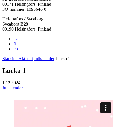
i
i
i
i
i
00171 Helsingfors, Finland
en
en
en
en
en
FO-nummer: 1095646-0
ny
ny
ny
ny
ny
Helsingfors / Sveaborg
flik
flik
flik
flik
flik
Sveaborg B28
00190 Helsingfors, Finland
sv
fi
en
Startsida
Aktuellt
Julkalender
Lucka 1
Lucka 1
1.12.2024
Julkalender