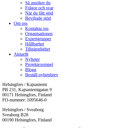
Så ansöker du
Frågor och svar
När du fått stöd
Beviljade stöd
Om oss
Kontakta oss
Organisationen
Expertgrupper
Hållbarhet
Tillgänglighet
Aktuellt
Nyheter
Projektexempel
Blogg
Beställ nyhetsbrev
Helsingfors / Kajsaniemi
PB 231, Kajsaniemigatan 9
00171 Helsingfors, Finland
FO-nummer: 1095646-0
Helsingfors / Sveaborg
Sveaborg B28
00190 Helsingfors, Finland