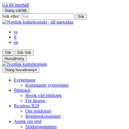
Gå till innehåll
Stäng sökfält
Sök efter:
sv
fi
en
Sök
Sök
Sök
Huvudmeny
Stäng huvudmenyn
Evenemang
Kommande evenemang
Bibliotek
Besök vårt bibliotek
För läraren
Residens B28
Om residenset
Residenskonstnärer
Ansök om stöd
Stödprogrammen