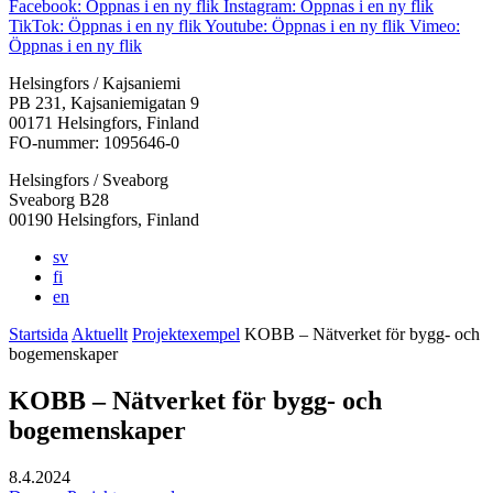
Facebook: Öppnas i en ny flik
Instagram: Öppnas i en ny flik
TikTok: Öppnas i en ny flik
Youtube: Öppnas i en ny flik
Vimeo:
Öppnas i en ny flik
Helsingfors / Kajsaniemi
PB 231, Kajsaniemigatan 9
00171 Helsingfors, Finland
FO-nummer: 1095646-0
Helsingfors / Sveaborg
Sveaborg B28
00190 Helsingfors, Finland
sv
fi
en
Startsida
Aktuellt
Projektexempel
KOBB – Nätverket för bygg- och
bogemenskaper
KOBB – Nätverket för bygg- och
bogemenskaper
8.4.2024