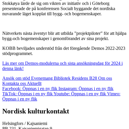
Stokkøya lärde de sig om vikten av initiativ och i Göteborg
presenterade de på konferensen Socialt byggande det nordiska
nuvarande läget kopplat till bygg- och bogemenskaper.
Nätverkets nästa äventyr blir att utbilda ”projektpiloter” för att hjälpa
bygg-och bogemenskaper i genomförandet av sina projekt.
KOBB beviljades understöd från det föregående Demos 2022-2023
stödprogrammet.
Läs mer om Demos-modulerna och sista ansökningsdag för 2024 i
denna länk!
Ansök om stöd
Evenemang
Bibliotek
Residens B28
Om oss
Kontakta oss
Aktuellt
Facebook: Öppnas i en ny flik
Instagram: Öppnas i en ny flik
TikTok: Öppnas i en ny flik
Youtube: Öppnas i en ny flik
Vimeo:
Öppnas i en ny flik
Nordisk kulturkontakt
Helsingfors / Kajsaniemi
PB 231, Kajsaniemigatan 9