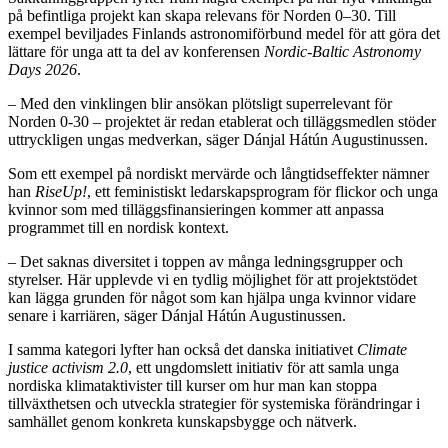
på befintliga projekt kan skapa relevans för Norden 0–30. Till
exempel beviljades Finlands astronomiförbund medel för att göra det
lättare för unga att ta del av konferensen
Nordic-Baltic Astronomy
Days 2026
.
– Med den vinklingen blir ansökan plötsligt superrelevant för
Norden 0-30 – projektet är redan etablerat och tilläggsmedlen stöder
uttryckligen ungas medverkan, säger Dánjal Hátún Augustinussen.
Som ett exempel på nordiskt mervärde och långtidseffekter nämner
han
RiseUp!
, ett feministiskt ledarskapsprogram för flickor och unga
kvinnor som med tilläggsfinansieringen kommer att anpassa
programmet till en nordisk kontext.
– Det saknas diversitet i toppen av många ledningsgrupper och
styrelser. Här upplevde vi en tydlig möjlighet för att projektstödet
kan lägga grunden för något som kan hjälpa unga kvinnor vidare
senare i karriären, säger Dánjal Hátún Augustinussen.
I samma kategori lyfter han också det danska initiativet
Climate
justice activism 2.0
, ett ungdomslett initiativ för att samla unga
nordiska klimataktivister till kurser om hur man kan stoppa
tillväxthetsen och utveckla strategier för systemiska förändringar i
samhället genom konkreta kunskapsbygge och nätverk.