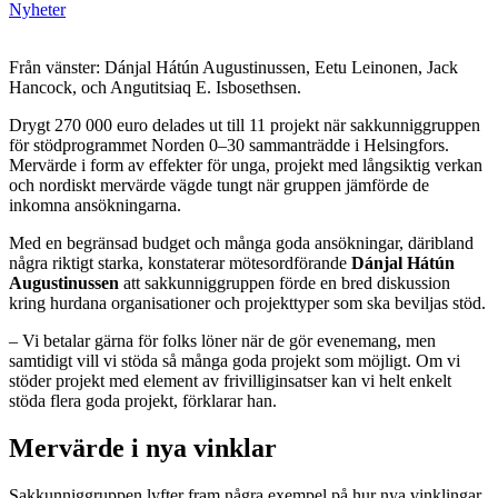
Nyheter
Från vänster: Dánjal Hátún Augustinussen, Eetu Leinonen, Jack
Hancock, och Angutitsiaq E. Isbosethsen.
Drygt 270 000 euro delades ut till 11 projekt när sakkunniggruppen
för stödprogrammet Norden 0–30 sammanträdde i Helsingfors.
Mervärde i form av effekter för unga, projekt med långsiktig verkan
och nordiskt mervärde vägde tungt när gruppen jämförde de
inkomna ansökningarna.
Med en begränsad budget och många goda ansökningar, däribland
några riktigt starka, konstaterar mötesordförande
Dánjal Hátún
Augustinussen
att sakkunniggruppen förde en bred diskussion
kring hurdana organisationer och projekttyper som ska beviljas stöd.
– Vi betalar gärna för folks löner när de gör evenemang, men
samtidigt vill vi stöda så många goda projekt som möjligt. Om vi
stöder projekt med element av frivilliginsatser kan vi helt enkelt
stöda flera goda projekt, förklarar han.
Mervärde i nya vinklar
Sakkunniggruppen lyfter fram några exempel på hur nya vinklingar