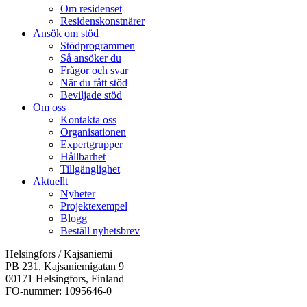
Om residenset
Residenskonstnärer
Ansök om stöd
Stödprogrammen
Så ansöker du
Frågor och svar
När du fått stöd
Beviljade stöd
Om oss
Kontakta oss
Organisationen
Expertgrupper
Hållbarhet
Tillgänglighet
Aktuellt
Nyheter
Projektexempel
Blogg
Beställ nyhetsbrev
Helsingfors / Kajsaniemi
PB 231, Kajsaniemigatan 9
00171 Helsingfors, Finland
FO-nummer: 1095646-0