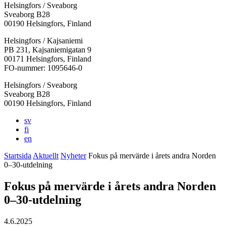
Helsingfors / Sveaborg
Sveaborg B28
00190 Helsingfors, Finland
Facebook:
Instagram:
TikTok:
Youtube:
Vimeo:
Helsingfors / Kajsaniemi
Öppnas
Öppnas
Öppnas
Öppnas
Öppnas
PB 231, Kajsaniemigatan 9
i
i
i
i
i
00171 Helsingfors, Finland
en
en
en
en
en
FO-nummer: 1095646-0
ny
ny
ny
ny
ny
Helsingfors / Sveaborg
flik
flik
flik
flik
flik
Sveaborg B28
00190 Helsingfors, Finland
sv
fi
en
Startsida
Aktuellt
Nyheter
Fokus på mervärde i årets andra Norden
0–30-utdelning
Fokus på mervärde i årets andra Norden
0–30-utdelning
4.6.2025