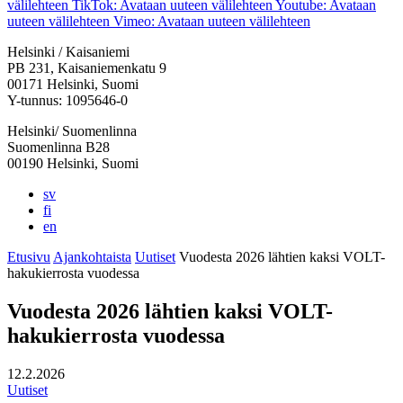
välilehteen
TikTok: Avataan uuteen välilehteen
Youtube: Avataan
uuteen välilehteen
Vimeo: Avataan uuteen välilehteen
Helsinki / Kaisaniemi
PB 231, Kaisaniemenkatu 9
00171 Helsinki, Suomi
Y-tunnus: 1095646-0
Helsinki/ Suomenlinna
Suomenlinna B28
00190 Helsinki, Suomi
sv
fi
en
Etusivu
Ajankohtaista
Uutiset
Vuodesta 2026 lähtien kaksi VOLT-
hakukierrosta vuodessa
Vuodesta 2026 lähtien kaksi VOLT-
hakukierrosta vuodessa
12.2.2026
Uutiset