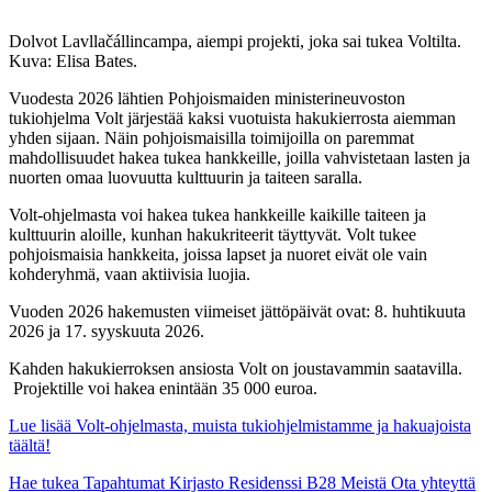
Dolvot Lavllačállincampa, aiempi projekti, joka sai tukea Voltilta.
Kuva: Elisa Bates.
Vuodesta 2026 lähtien Pohjoismaiden ministerineuvoston
tukiohjelma Volt järjestää kaksi vuotuista hakukierrosta aiemman
yhden sijaan. Näin pohjoismaisilla toimijoilla on paremmat
mahdollisuudet hakea tukea hankkeille, joilla vahvistetaan lasten ja
nuorten omaa luovuutta kulttuurin ja taiteen saralla.
Volt-ohjelmasta voi hakea tukea hankkeille kaikille taiteen ja
kulttuurin aloille, kunhan hakukriteerit täyttyvät. Volt tukee
pohjoismaisia hankkeita, joissa lapset ja nuoret eivät ole vain
kohderyhmä, vaan aktiivisia luojia.
Vuoden 2026 hakemusten viimeiset jättöpäivät ovat: 8. huhtikuuta
2026 ja 17. syyskuuta 2026.
Kahden hakukierroksen ansiosta Volt on joustavammin saatavilla.
Projektille voi hakea enintään 35 000 euroa.
Lue lisää Volt-ohjelmasta, muista tukiohjelmistamme ja hakuajoista
täältä!
Hae tukea
Tapahtumat
Kirjasto
Residenssi B28
Meistä
Ota yhteyttä