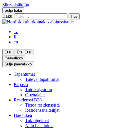
Siirry sisältöön
Sulje haku
Haku:
sv
fi
en
Etsi
Etsi
Etsi
Päävalikko
Sulje päävalikko
Tapahtumat
Tulevat tapahtumat
Kirjasto
Tule kirjastoon
Opettajalle
Residenssi B28
Tietoa residenssistä
Residenssitaiteilijat
Hae tukea
Tukiohjelmat
Näin haet tukea