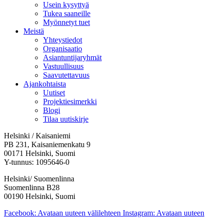
Usein kysyttyä
Tukea saaneille
Myönnetyt tuet
Meistä
Yhteystiedot
Organisaatio
Asiantuntijaryhmät
Vastuullisuus
Saavutettavuus
Ajankohtaista
Uutiset
Projektiesimerkki
Blogi
Tilaa uutiskirje
Helsinki / Kaisaniemi
PB 231, Kaisaniemenkatu 9
00171 Helsinki, Suomi
Y-tunnus: 1095646-0
Helsinki/ Suomenlinna
Suomenlinna B28
00190 Helsinki, Suomi
Facebook: Avataan uuteen välilehteen
Instagram: Avataan uuteen