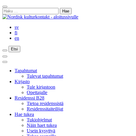
Siirry
Sulje
sisältöön
Haku:
haku
sv
fi
en
Etsi
Etsi
Etsi
Päävalikko
Sulje
päävalikko
Tapahtumat
Tulevat tapahtumat
Kirjasto
Tule kirjastoon
Opettajalle
Residenssi B28
Tietoa residenssistä
Residenssitaiteilijat
Hae tukea
Tukiohjelmat
Näin haet tukea
Usein kysyttyä