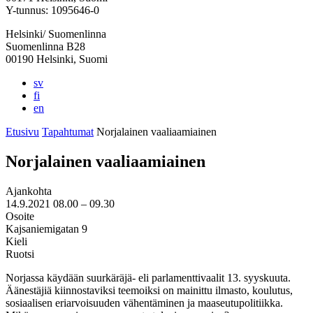
välilehteen
välilehteen
välilehteen
välilehteen
välilehteen
Y-tunnus: 1095646-0
Helsinki/ Suomenlinna
Suomenlinna B28
00190 Helsinki, Suomi
sv
fi
en
Etusivu
Tapahtumat
Norjalainen vaaliaamiainen
Norjalainen vaaliaamiainen
Ajankohta
14.9.2021
08.00 –
09.30
Osoite
Kajsaniemigatan 9
Kieli
Ruotsi
Norjassa käydään suurkäräjä- eli parlamenttivaalit 13. syyskuuta.
Äänestäjiä kiinnostaviksi teemoiksi on mainittu ilmasto, koulutus,
sosiaalisen eriarvoisuuden vähentäminen ja maaseutupolitiikka.