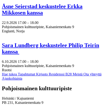
Åsne Seierstad keskustelee Erkka
Mikkosen kanssa
22.9.2026
17.00 –
18.00
Pohjoismainen kulttuuripiste, Kaisaniemenkatu 9
Englanti, Norja
Sara Lundberg keskustelee Philip Teirin
kanssa
6.10.2026
17.00 –
18.00
Pohjoismainen kulttuuripiste, Kaisaniemenkatu 9
Ruotsi
Hae tukea
Tapahtumat
Kirjasto
Residenssi B28
Meistä
Ota yhteyttä
Ajankohtaista
Facebook:
Instagram:
TikTok:
Youtube:
Vimeo:
Pohjoismainen kulttuuripiste
Avataan
Avataan
Avataan
Avataan
Avataan
uuteen
uuteen
uuteen
uuteen
uuteen
Helsinki / Kajsaniemi
välilehteen
välilehteen
välilehteen
välilehteen
välilehteen
PB 231, Kaisaniemenkatu 9