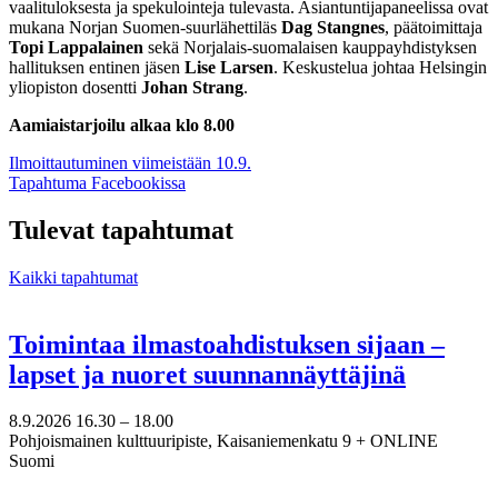
vaalituloksesta ja spekulointeja tulevasta. Asiantuntijapaneelissa ovat
mukana Norjan Suomen-suurlähettiläs
Dag Stangnes
, päätoimittaja
Topi Lappalainen
sekä Norjalais-suomalaisen kauppayhdistyksen
hallituksen entinen jäsen
Lise Larsen
. Keskustelua johtaa Helsingin
yliopiston dosentti
Johan Strang
.
Aamiaistarjoilu alkaa klo 8.00
Ilmoittautuminen viimeistään 10.9.
Avataan
Tapahtuma Facebookissa
uuteen
välilehteen
Tulevat tapahtumat
Kaikki tapahtumat
Toimintaa ilmastoahdistuksen sijaan –
lapset ja nuoret suunnannäyttäjinä
8.9.2026
16.30 –
18.00
Pohjoismainen kulttuuripiste, Kaisaniemenkatu 9 + ONLINE
Suomi