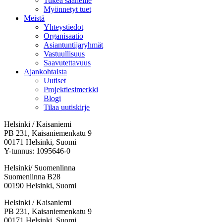
Tukea saaneille
Myönnetyt tuet
Meistä
Yhteystiedot
Organisaatio
Asiantuntijaryhmät
Vastuullisuus
Saavutettavuus
Ajankohtaista
Uutiset
Projektiesimerkki
Blogi
Tilaa uutiskirje
Helsinki / Kaisaniemi
PB 231, Kaisaniemenkatu 9
00171 Helsinki, Suomi
Y-tunnus: 1095646-0
Helsinki/ Suomenlinna
Suomenlinna B28
00190 Helsinki, Suomi
Facebook:
Instagram:
TikTok:
Youtube:
Vimeo:
Helsinki / Kaisaniemi
Avataan
Avataan
Avataan
Avataan
Avataan
PB 231, Kaisaniemenkatu 9
uuteen
uuteen
uuteen
uuteen
uuteen
00171 Helsinki, Suomi