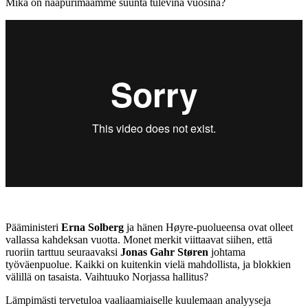
Mikä on naapurimaamme suunta tulevina vuosina?
Pääministeri
Erna Solberg
ja hänen Høyre-puolueensa ovat olleet
vallassa kahdeksan vuotta. Monet merkit viittaavat siihen, että
ruoriin tarttuu seuraavaksi
Jonas Gahr Støren
johtama
työväenpuolue. Kaikki on kuitenkin vielä mahdollista, ja blokkien
välillä on tasaista. Vaihtuuko Norjassa hallitus?
Lämpimästi tervetuloa vaaliaamiaiselle kuulemaan analyyseja