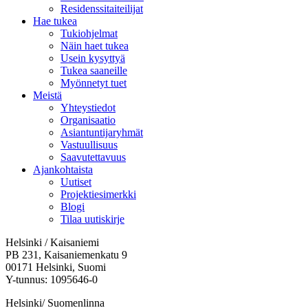
Residenssitaiteilijat
Hae tukea
Tukiohjelmat
Näin haet tukea
Usein kysyttyä
Tukea saaneille
Myönnetyt tuet
Meistä
Yhteystiedot
Organisaatio
Asiantuntijaryhmät
Vastuullisuus
Saavutettavuus
Ajankohtaista
Uutiset
Projektiesimerkki
Blogi
Tilaa uutiskirje
Helsinki / Kaisaniemi
PB 231, Kaisaniemenkatu 9
00171 Helsinki, Suomi
Y-tunnus: 1095646-0
Helsinki/ Suomenlinna