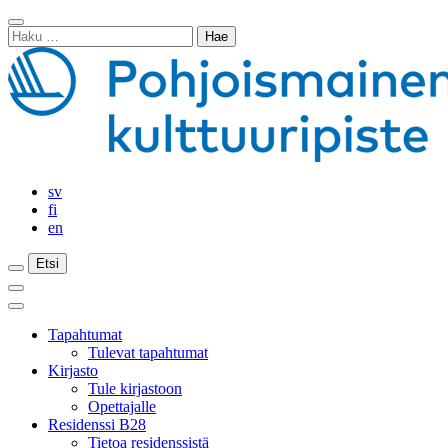
Siirry
Sulje
sisältöön
Haku:
haku
sv
fi
en
Etsi
Etsi
Etsi
Päävalikko
Sulje
päävalikko
Tapahtumat
Tulevat tapahtumat
Kirjasto
Tule kirjastoon
Opettajalle
Residenssi B28
Tietoa residenssistä