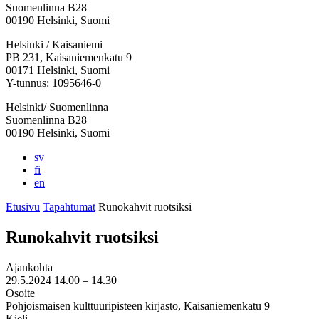
Suomenlinna B28
00190 Helsinki, Suomi
Facebook:
Instagram:
TikTok:
Youtube:
Vimeo:
Helsinki / Kaisaniemi
Avataan
Avataan
Avataan
Avataan
Avataan
PB 231, Kaisaniemenkatu 9
uuteen
uuteen
uuteen
uuteen
uuteen
00171 Helsinki, Suomi
välilehteen
välilehteen
välilehteen
välilehteen
välilehteen
Y-tunnus: 1095646-0
Helsinki/ Suomenlinna
Suomenlinna B28
00190 Helsinki, Suomi
sv
fi
en
Etusivu
Tapahtumat
Runokahvit ruotsiksi
Runokahvit ruotsiksi
Ajankohta
29.5.2024
14.00 –
14.30
Osoite
Pohjoismaisen kulttuuripisteen kirjasto, Kaisaniemenkatu 9
Kieli