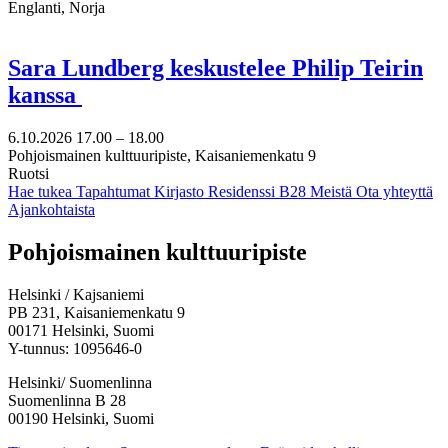
Englanti, Norja
Sara Lundberg keskustelee Philip Teirin
kanssa
6.10.2026
17.00 –
18.00
Pohjoismainen kulttuuripiste, Kaisaniemenkatu 9
Ruotsi
Hae tukea
Tapahtumat
Kirjasto
Residenssi B28
Meistä
Ota yhteyttä
Ajankohtaista
Facebook:
Instagram:
TikTok:
Youtube:
Vimeo:
Pohjoismainen kulttuuripiste
Avataan
Avataan
Avataan
Avataan
Avataan
uuteen
uuteen
uuteen
uuteen
uuteen
Helsinki / Kajsaniemi
välilehteen
välilehteen
välilehteen
välilehteen
välilehteen
PB 231, Kaisaniemenkatu 9
00171 Helsinki, Suomi
Y-tunnus: 1095646-0
Helsinki/ Suomenlinna
Suomenlinna B 28
00190 Helsinki, Suomi