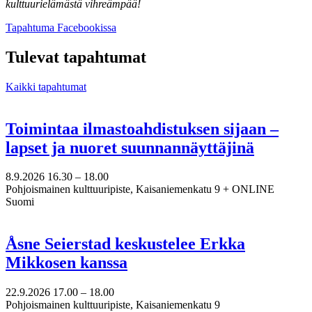
kulttuurielämästä vihreämpää!
Avataan
Tapahtuma Facebookissa
uuteen
välilehteen
Tulevat tapahtumat
Kaikki tapahtumat
Toimintaa ilmastoahdistuksen sijaan –
lapset ja nuoret suunnannäyttäjinä
8.9.2026
16.30 –
18.00
Pohjoismainen kulttuuripiste, Kaisaniemenkatu 9 + ONLINE
Suomi
Åsne Seierstad keskustelee Erkka
Mikkosen kanssa
22.9.2026
17.00 –
18.00
Pohjoismainen kulttuuripiste, Kaisaniemenkatu 9