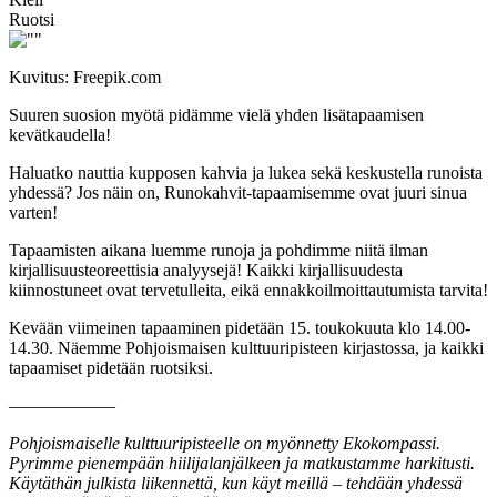
Ruotsi
Kuvitus: Freepik.com
Suuren suosion myötä pidämme vielä yhden lisätapaamisen
kevätkaudella!
Haluatko nauttia kupposen kahvia ja lukea sekä keskustella runoista
yhdessä? Jos näin on, Runokahvit-tapaamisemme ovat juuri sinua
varten!
Tapaamisten aikana luemme runoja ja pohdimme niitä ilman
kirjallisuusteoreettisia analyysejä! Kaikki kirjallisuudesta
kiinnostuneet ovat tervetulleita, eikä ennakkoilmoittautumista tarvita!
Kevään viimeinen tapaaminen pidetään 15. toukokuuta klo 14.00-
14.30. Näemme Pohjoismaisen kulttuuripisteen kirjastossa, ja kaikki
tapaamiset pidetään ruotsiksi.
––––––––––––
Pohjoismaiselle kulttuuripisteelle on myönnetty Ekokompassi.
Pyrimme pienempään hiilijalanjälkeen ja matkustamme harkitusti.
Käytäthän julkista liikennettä, kun käyt meillä – tehdään yhdessä