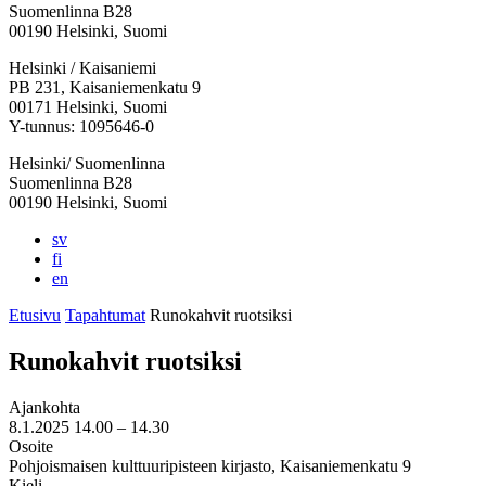
Suomenlinna B28
00190 Helsinki, Suomi
Facebook:
Instagram:
TikTok:
Youtube:
Vimeo:
Helsinki / Kaisaniemi
Avataan
Avataan
Avataan
Avataan
Avataan
PB 231, Kaisaniemenkatu 9
uuteen
uuteen
uuteen
uuteen
uuteen
00171 Helsinki, Suomi
välilehteen
välilehteen
välilehteen
välilehteen
välilehteen
Y-tunnus: 1095646-0
Helsinki/ Suomenlinna
Suomenlinna B28
00190 Helsinki, Suomi
sv
fi
en
Etusivu
Tapahtumat
Runokahvit ruotsiksi
Runokahvit ruotsiksi
Ajankohta
8.1.2025
14.00 –
14.30
Osoite
Pohjoismaisen kulttuuripisteen kirjasto, Kaisaniemenkatu 9
Kieli