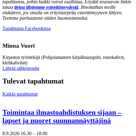
tapahtumia, joihin kaikki voivat osallistua. Löydät seuraavan linkin
takaa
tietoa tilojemme esteettömyydestä
. Ilmoitathan meille
etukäteen, jos sinulla on erityistarpeita esteettömyyteen liittyen.
Teemme parhaamme niiden huomioimiseksi.
Avataan
Tapahtuma Facebookissa
uuteen
välilehteen
Minna Vuori
Kirjaston työntekijä (Pohjoismainen kirjallisuuspiiri, runokahvit,
kielikahvilat)
Sänd
Lähetä sähköpostia
epost
till
Tulevat tapahtumat
minna.vuori@nkk.org
Kaikki tapahtumat
Toimintaa ilmastoahdistuksen sijaan –
lapset ja nuoret suunnannäyttäjinä
8.9.2026
16.30 –
18.00