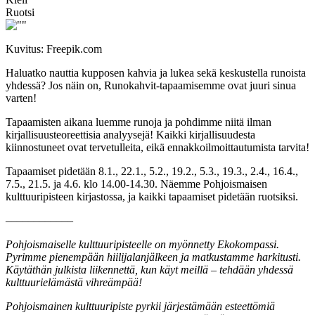
Ruotsi
Kuvitus: Freepik.com
Haluatko nauttia kupposen kahvia ja lukea sekä keskustella runoista
yhdessä? Jos näin on, Runokahvit-tapaamisemme ovat juuri sinua
varten!
Tapaamisten aikana luemme runoja ja pohdimme niitä ilman
kirjallisuusteoreettisia analyysejä! Kaikki kirjallisuudesta
kiinnostuneet ovat tervetulleita, eikä ennakkoilmoittautumista tarvita!
Tapaamiset pidetään 8.1., 22.1., 5.2., 19.2., 5.3., 19.3., 2.4., 16.4.,
7.5., 21.5. ja 4.6. klo 14.00-14.30. Näemme Pohjoismaisen
kulttuuripisteen kirjastossa, ja kaikki tapaamiset pidetään ruotsiksi.
––––––––––––
Pohjoismaiselle kulttuuripisteelle on myönnetty Ekokompassi.
Pyrimme pienempään hiilijalanjälkeen ja matkustamme harkitusti.
Käytäthän julkista liikennettä, kun käyt meillä – tehdään yhdessä
kulttuurielämästä vihreämpää!
Pohjoismainen kulttuuripiste pyrkii järjestämään esteettömiä