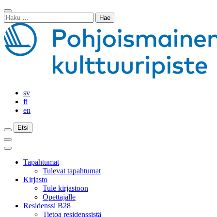
Siirry
Sulje
sisältöön
Haku:
haku
sv
fi
en
Etsi
Etsi
Etsi
Päävalikko
Sulje
päävalikko
Tapahtumat
Tulevat tapahtumat
Kirjasto
Tule kirjastoon
Opettajalle
Residenssi B28
Tietoa residenssistä