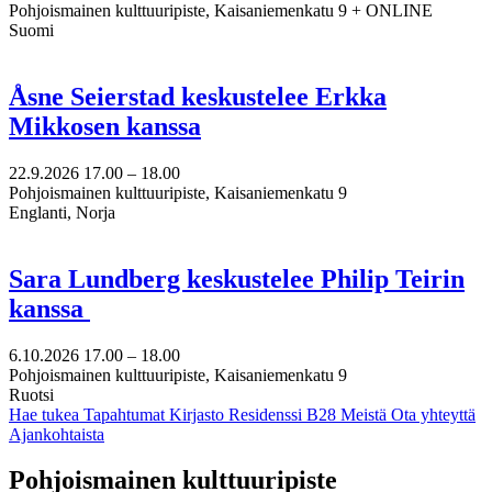
Pohjoismainen kulttuuripiste, Kaisaniemenkatu 9 + ONLINE
Suomi
Åsne Seierstad keskustelee Erkka
Mikkosen kanssa
22.9.2026
17.00 –
18.00
Pohjoismainen kulttuuripiste, Kaisaniemenkatu 9
Englanti, Norja
Sara Lundberg keskustelee Philip Teirin
kanssa
6.10.2026
17.00 –
18.00
Pohjoismainen kulttuuripiste, Kaisaniemenkatu 9
Ruotsi
Hae tukea
Tapahtumat
Kirjasto
Residenssi B28
Meistä
Ota yhteyttä
Ajankohtaista
Facebook:
Instagram:
TikTok:
Youtube:
Vimeo:
Pohjoismainen kulttuuripiste