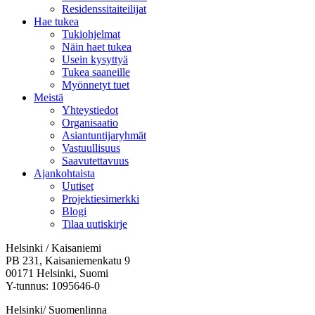
Residenssitaiteilijat
Hae tukea
Tukiohjelmat
Näin haet tukea
Usein kysyttyä
Tukea saaneille
Myönnetyt tuet
Meistä
Yhteystiedot
Organisaatio
Asiantuntijaryhmät
Vastuullisuus
Saavutettavuus
Ajankohtaista
Uutiset
Projektiesimerkki
Blogi
Tilaa uutiskirje
Helsinki / Kaisaniemi
PB 231, Kaisaniemenkatu 9
00171 Helsinki, Suomi
Y-tunnus: 1095646-0
Helsinki/ Suomenlinna