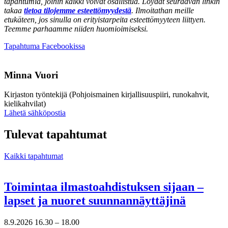
tapahtumia, joihin kaikki voivat osallistua. Löydät seuraavan linkin
takaa
tietoa tilojemme esteettömyydestä
. Ilmoitathan meille
etukäteen, jos sinulla on erityistarpeita esteettömyyteen liittyen.
Teemme parhaamme niiden huomioimiseksi.
Avataan
Tapahtuma Facebookissa
uuteen
välilehteen
Minna Vuori
Kirjaston työntekijä (Pohjoismainen kirjallisuuspiiri, runokahvit,
kielikahvilat)
Sänd
Lähetä sähköpostia
epost
till
Tulevat tapahtumat
minna.vuori@nkk.org
Kaikki tapahtumat
Toimintaa ilmastoahdistuksen sijaan –
lapset ja nuoret suunnannäyttäjinä
8.9.2026
16.30 –
18.00