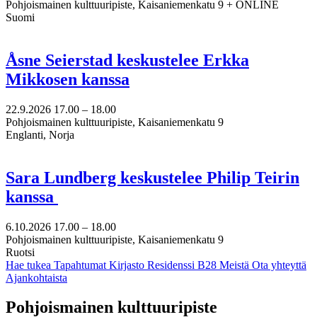
Pohjoismainen kulttuuripiste, Kaisaniemenkatu 9 + ONLINE
Suomi
Åsne Seierstad keskustelee Erkka
Mikkosen kanssa
22.9.2026
17.00 –
18.00
Pohjoismainen kulttuuripiste, Kaisaniemenkatu 9
Englanti, Norja
Sara Lundberg keskustelee Philip Teirin
kanssa
6.10.2026
17.00 –
18.00
Pohjoismainen kulttuuripiste, Kaisaniemenkatu 9
Ruotsi
Hae tukea
Tapahtumat
Kirjasto
Residenssi B28
Meistä
Ota yhteyttä
Ajankohtaista
Facebook:
Instagram:
TikTok:
Youtube:
Vimeo:
Pohjoismainen kulttuuripiste
Avataan
Avataan
Avataan
Avataan
Avataan