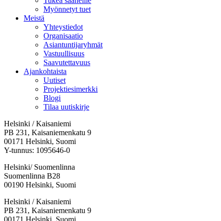
Tukea saaneille
Myönnetyt tuet
Meistä
Yhteystiedot
Organisaatio
Asiantuntijaryhmät
Vastuullisuus
Saavutettavuus
Ajankohtaista
Uutiset
Projektiesimerkki
Blogi
Tilaa uutiskirje
Helsinki / Kaisaniemi
PB 231, Kaisaniemenkatu 9
00171 Helsinki, Suomi
Y-tunnus: 1095646-0
Helsinki/ Suomenlinna
Suomenlinna B28
00190 Helsinki, Suomi
Facebook:
Instagram:
TikTok:
Youtube:
Vimeo:
Helsinki / Kaisaniemi
Avataan
Avataan
Avataan
Avataan
Avataan
PB 231, Kaisaniemenkatu 9
uuteen
uuteen
uuteen
uuteen
uuteen
00171 Helsinki, Suomi