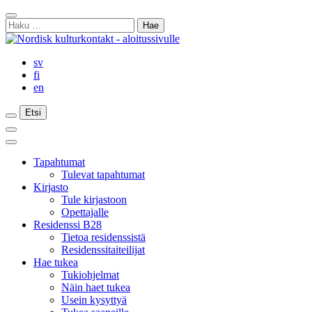
Siirry
Sulje
sisältöön
Haku:
haku
sv
fi
en
Etsi
Etsi
Etsi
Päävalikko
Sulje
päävalikko
Tapahtumat
Tulevat tapahtumat
Kirjasto
Tule kirjastoon
Opettajalle
Residenssi B28
Tietoa residenssistä
Residenssitaiteilijat
Hae tukea
Tukiohjelmat
Näin haet tukea
Usein kysyttyä