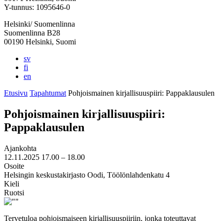
välilehteen
välilehteen
välilehteen
välilehteen
välilehteen
Y-tunnus: 1095646-0
Helsinki/ Suomenlinna
Suomenlinna B28
00190 Helsinki, Suomi
sv
fi
en
Etusivu
Tapahtumat
Pohjoismainen kirjallisuuspiiri: Pappaklausulen
Pohjoismainen kirjallisuuspiiri:
Pappaklausulen
Ajankohta
12.11.2025
17.00 –
18.00
Osoite
Helsingin keskustakirjasto Oodi, Töölönlahdenkatu 4
Kieli
Ruotsi
Tervetuloa pohjoismaiseen kirjallisuuspiiriin, jonka toteuttavat