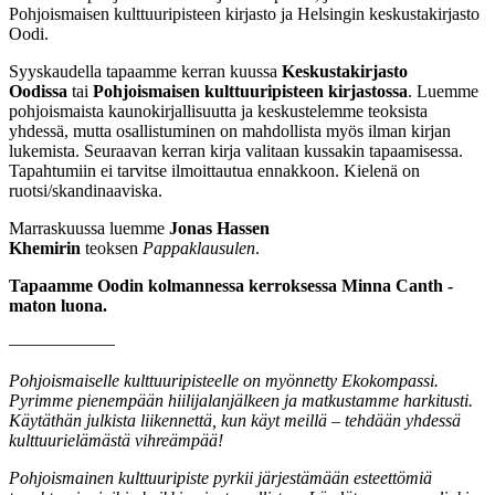
Pohjoismaisen kulttuuripisteen kirjasto ja Helsingin keskustakirjasto
Oodi.
Syyskaudella tapaamme kerran kuussa
Keskustakirjasto
Oodissa
tai
Pohjoismaisen kulttuuripisteen kirjastossa
. Luemme
pohjoismaista kaunokirjallisuutta ja keskustelemme teoksista
yhdessä, mutta osallistuminen on mahdollista myös ilman kirjan
lukemista. Seuraavan kerran kirja valitaan kussakin tapaamisessa.
Tapahtumiin ei tarvitse ilmoittautua ennakkoon. Kielenä on
ruotsi/skandinaaviska.
Marraskuussa luemme
Jonas Hassen
Khemirin
teoksen
Pappaklausulen
.
Tapaamme Oodin kolmannessa kerroksessa Minna Canth -
maton luona.
––––––––––––
Pohjoismaiselle kulttuuripisteelle on myönnetty Ekokompassi.
Pyrimme pienempään hiilijalanjälkeen ja matkustamme harkitusti.
Käytäthän julkista liikennettä, kun käyt meillä – tehdään yhdessä
kulttuurielämästä vihreämpää!
Pohjoismainen kulttuuripiste pyrkii järjestämään esteettömiä